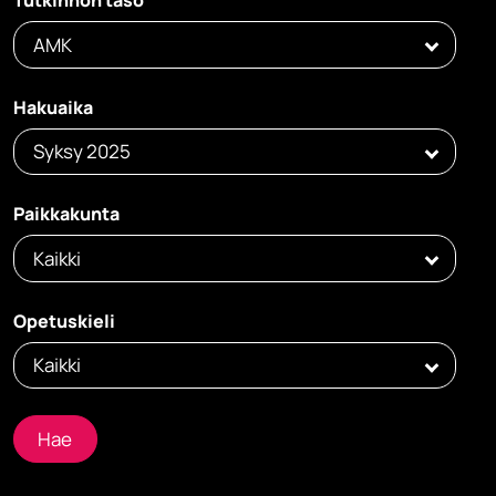
Tutkinnon taso
AMK
Hakuaika
Syksy 2025
Paikkakunta
Kaikki
Opetuskieli
Kaikki
Hae