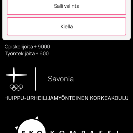
Salli valinta
Savonia on kansainvälinen työelämäläheinen
Kiellä
korkeakoulu, joka kouluttaa, tutkii, kehittää ja
innovoi.
Opiskelijoita + 9000
Työntekijöitä + 600