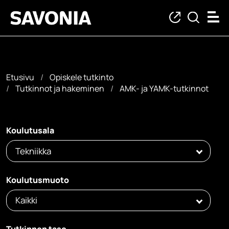
Etusivu
Opiskele tutkinto
Tutkinnot ja hakeminen
AMK- ja YAMK-tutkinnot
AMK- ja YAMK-tutkin
Koulutusala
Tekniikka
Koulutusmuoto
Kaikki