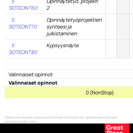
5
Opinnäytetyö, projekti
SOTEONT60
2
5
Opinnäytetyöprojektien
SOTEONT70
synteesi ja
julkistaminen
5
Kypsyysnäyte
SOTEONT80
Valinnaiset opinnot
Valinnaiset opinnot
0 (NonStop)
Pidätämme oikeuden opetussuunnitelmien muutoksiin mm. opiskeltavien sisältöjen
päivitystarpeiden takia.