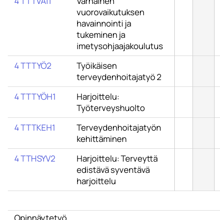
4 TTTVAI1
Varhainen
vuorovaikutuksen
havainnointi ja
tukeminen ja
imetysohjaajakoulutus
4 TTTYÖ2
Työikäisen
terveydenhoitajatyö 2
4 TTTYÖH1
Harjoittelu:
Työterveyshuolto
4 TTTKEH1
Terveydenhoitajatyön
kehittäminen
4 TTHSYV2
Harjoittelu: Terveyttä
edistävä syventävä
harjoittelu
Opinnäytetyö