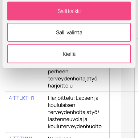
terveydenhoitajatyö
Salli kaikki
4 TTLKT1
Lapsen, koululaisen ja
nuoren
Salli valinta
terveydenhoitajatyö
4 TTOPI1
Opiskelijan ja nuoren
terveydenhoitajatyö
Kiellä
4 TTLOH1
Lasta odottavan
perheen
terveydenhoitajatyö,
harjoittelu
4 TTLKTH1
Harjoittelu: Lapsen ja
koululaisen
terveydenhoitajatyö/
lastenneuvola ja
kouluterveydenhuolto