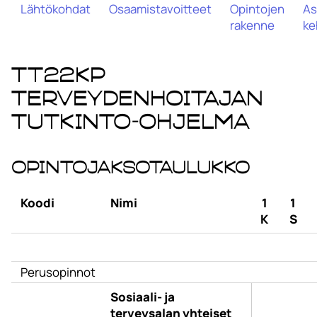
Lähtökohdat
Osaamistavoitteet
Opintojen
As
rakenne
ke
TT22KP
Terveydenhoitajan
tutkinto-ohjelma
Opintojaksotaulukko
Koodi
Nimi
1
1
K
S
Perusopinnot
Sosiaali- ja
terveysalan yhteiset