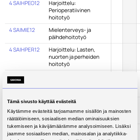
4 SAIHPEO12
Harjoittelu:
Perioperatiivinen
hoitotyö
4 SAIMIE12
Mielenterveys- ja
päihdehoitotyö
4 SAIHPER12
Harjoittelu: Lasten,
nuorten ja perheiden
hoitotyö
4 SAIHMIE12
Harjoittelu:
Mielenterveys- ja
päihdehoitotyö
Tämä sivusto käyttää evästeitä
4
Kotihoito ja
SAIKOTGER1
gerontologinen
Käytämme evästeitä tarjoamamme sisällön ja mainosten
hoitotyö
räätälöimiseen, sosiaalisen median ominaisuuksien
tukemiseen ja kävijämäärämme analysoimiseen. Lisäksi
4
Harjoittelu: Kotihoito ja
jaamme sosiaalisen median, mainosalan ja analytiikka-
SAIHKOTGER
gerontologinen