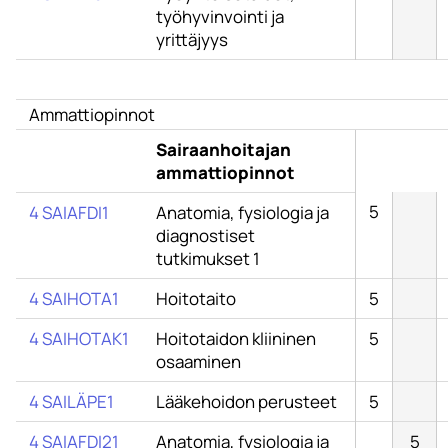
työhyvinvointi ja
yrittäjyys
Ammattiopinnot
Sairaanhoitajan
ammattiopinnot
5
4 SAIAFDI1
Anatomia, fysiologia ja
diagnostiset
tutkimukset 1
4 SAIHOTA1
Hoitotaito
5
4 SAIHOTAK1
Hoitotaidon kliininen
5
osaaminen
4 SAILÄPE1
Lääkehoidon perusteet
5
4 SAIAFDI21
Anatomia, fysiologia ja
5