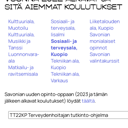
sitä aiemmat koulutukset
Kulttuuriala,
Sosiaali- ja
Liiketalouden
Muotoilu
terveysala,
ala, Kuopio
Kulttuuriala,
Iisalmi
Savonian
Musiikki ja
Sosiaali- ja
monialaiset
Tanssi
terveysala,
opinnot
Luonnonvara-
Kuopio
Savonian
ala
Tekniikan ala,
valintakurssit
Matkailu- ja
Kuopio
ravitsemisala
Tekniikan ala,
Varkaus
Savonian uuden opinto-oppaan (2023 ja tämän
jälkeen alkavat koulutukset) löydät
täältä
.