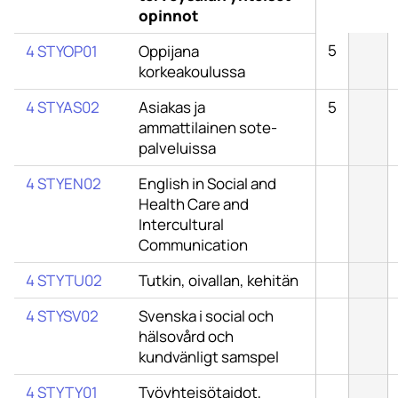
opinnot
5
4 STYOP01
Oppijana
korkeakoulussa
4 STYAS02
Asiakas ja
5
ammattilainen sote-
palveluissa
4 STYEN02
English in Social and
Health Care and
Intercultural
Communication
4 STYTU02
Tutkin, oivallan, kehitän
4 STYSV02
Svenska i social och
hälsovård och
kundvänligt samspel
4 STYTY01
Työyhteisötaidot,