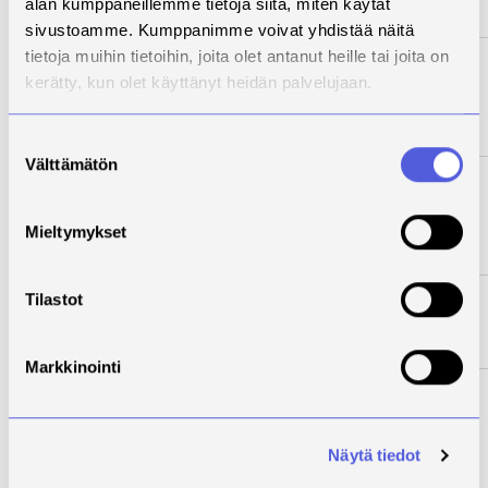
alan kumppaneillemme tietoja siitä, miten käytät
hoitotyö
sivustoamme. Kumppanimme voivat yhdistää näitä
4 SAISAI12
Sairaanhoitaja
tietoja muihin tietoihin, joita olet antanut heille tai joita on
itsenäisenä toimijana ja
kerätty, kun olet käyttänyt heidän palvelujaan.
hoidon tarpeen
arvioijana
Suostumuksen
Välttämätön
valinta
4
Harjoittelu:
SAIHMETAO1
Sairaanhoitaja
ohjaajana, mentorina ja
Mieltymykset
terveydenedistäjänä
4 SAIHHOI12
Harjoittelu: Hoitotyön
Tilastot
osaamisen
täydentäminen
Markkinointi
Terveydenhoitajan
ammattiopinnot
Näytä tiedot
4 TTLOT1
Lasta odottavan
perheen