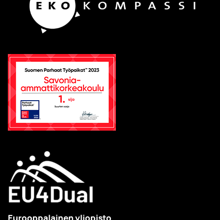
Eurooppalainen yliopisto