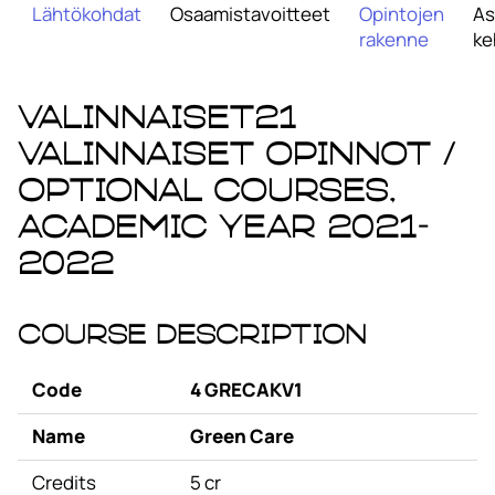
Lähtökohdat
Osaamistavoitteet
Opintojen
As
rakenne
ke
VALINNAISET21
Valinnaiset opinnot /
Optional Courses,
academic year 2021-
2022
Course Description
Code
4 GRECAKV1
Name
Green Care
Credits
5 cr