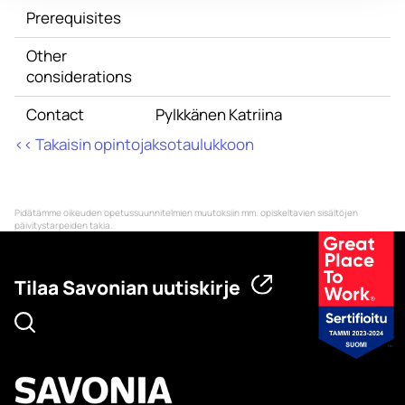
Prerequisites
Other
considerations
Contact
Pylkkänen Katriina
<< Takaisin opintojaksotaulukkoon
Pidätämme oikeuden opetussuunnitelmien muutoksiin mm. opiskeltavien sisältöjen
päivitystarpeiden takia.
Tilaa Savonian uutiskirje