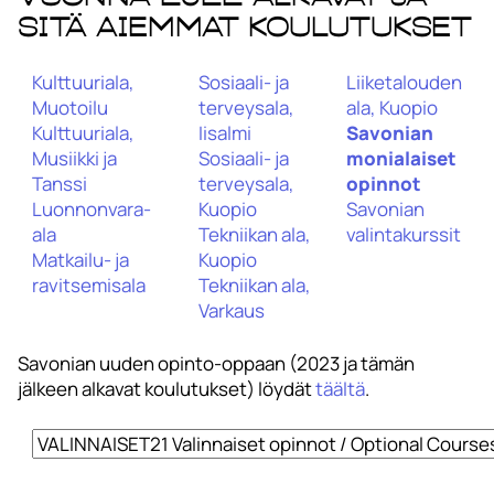
sitä aiemmat koulutukset
Kulttuuriala,
Sosiaali- ja
Liiketalouden
Muotoilu
terveysala,
ala, Kuopio
Kulttuuriala,
Iisalmi
Savonian
Musiikki ja
Sosiaali- ja
monialaiset
Tanssi
terveysala,
opinnot
Luonnonvara-
Kuopio
Savonian
ala
Tekniikan ala,
valintakurssit
Matkailu- ja
Kuopio
ravitsemisala
Tekniikan ala,
Varkaus
Savonian uuden opinto-oppaan (2023 ja tämän
jälkeen alkavat koulutukset) löydät
täältä
.