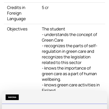
Credits in
5 cr
Foreign
Language
Objectives
The student
- understands the concept of
Green Care
- recognizes the parts of self-
regulation in green care and
recognizes the legislation
related to this sector
- knows the importance of
green care as a part of human
wellbeing.
- knows green care activities in
Finland
- gets skills to utilize green care
in services for various clients
- is able to assess how well