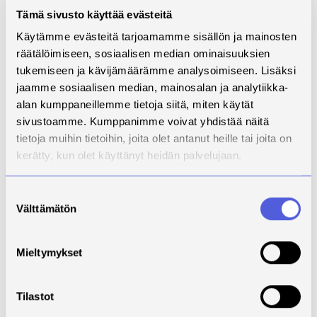
animals and environment fits in
Tämä sivusto käyttää evästeitä
green care activities
Käytämme evästeitä tarjoamamme sisällön ja mainosten
- is able to consider the welfare
räätälöimiseen, sosiaalisen median ominaisuuksien
of the animals used in green
tukemiseen ja kävijämäärämme analysoimiseen. Lisäksi
care activities
jaamme sosiaalisen median, mainosalan ja analytiikka-
- gets skills to plan green care
alan kumppaneillemme tietoja siitä, miten käytät
activities
sivustoamme. Kumppanimme voivat yhdistää näitä
- is aware of the quality factors
tietoja muihin tietoihin, joita olet antanut heille tai joita on
and the criteria in green care
activities on his/her own study
kerätty, kun olet käyttänyt heidän palvelujaan.
field
- is able to define his/her own
Suostumuksen
relationship with nature and
Välttämätön
valinta
recognizes various factors
affecting the formation of the
Mieltymykset
relationship with nature
- is able to respect various
nature relationships and take
Tilastot
their effects into consideration