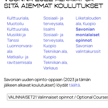
sitä aiemmat koulutukset
Kulttuuriala,
Sosiaali- ja
Liiketalouden
Muotoilu
terveysala,
ala, Kuopio
Kulttuuriala,
Iisalmi
Savonian
Musiikki ja
Sosiaali- ja
monialaiset
Tanssi
terveysala,
opinnot
Luonnonvara-
Kuopio
Savonian
ala
Tekniikan ala,
valintakurssit
Matkailu- ja
Kuopio
ravitsemisala
Tekniikan ala,
Varkaus
Savonian uuden opinto-oppaan (2023 ja tämän
jälkeen alkavat koulutukset) löydät
täältä
.