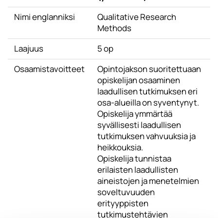
Nimi englanniksi
Qualitative Research
Methods
Laajuus
5 op
Osaamistavoitteet
Opintojakson suoritettuaan
opiskelijan osaaminen
laadullisen tutkimuksen eri
osa-alueilla on syventynyt.
Opiskelija ymmärtää
syvällisesti laadullisen
tutkimuksen vahvuuksia ja
heikkouksia.
Opiskelija tunnistaa
erilaisten laadullisten
aineistojen ja menetelmien
soveltuvuuden
erityyppisten
tutkimustehtävien