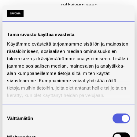
ratkaisemiseen.
Opiskelija osaa arvioida
laadullista tutkimusta ja sen
soveltuvuutta oman alansa
tutkimus- ja
Tämä sivusto käyttää evästeitä
kehittämistyöhön.
Käytämme evästeitä tarjoamamme sisällön ja mainosten
Opiskelijalla on valmius
räätälöimiseen, sosiaalisen median ominaisuuksien
tehdä monipuolisesti
tukemiseen ja kävijämäärämme analysoimiseen. Lisäksi
laadullista tutkimusta.
jaamme sosiaalisen median, mainosalan ja analytiikka-
Keskeiset sisällöt
Laadullisen tutkimuksen
alan kumppaneillemme tietoja siitä, miten käytät
tarkoitus ja
sivustoamme. Kumppanimme voivat yhdistää näitä
tutkimusprosessi,
tietoja muihin tietoihin, joita olet antanut heille tai joita on
luotettavuus ja eettisyys
kerätty, kun olet käyttänyt heidän palvelujaan.
Erilaisia laadullisen
tutkimuksen muotoja ja
Suostumuksen
lähestymistapoja:
Välttämätön
valinta
toimintatutkimus,
tapaustutkimus,