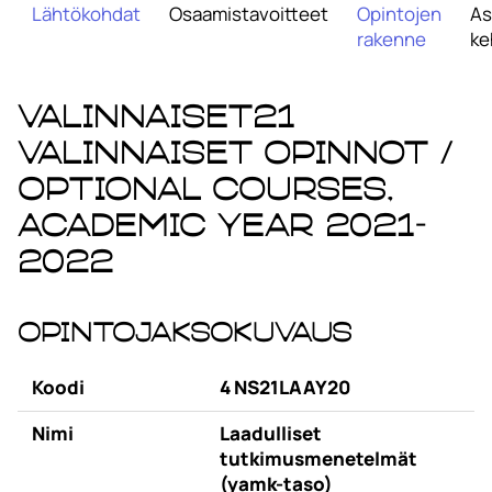
Lähtökohdat
Osaamistavoitteet
Opintojen
As
rakenne
ke
VALINNAISET21
Valinnaiset opinnot /
Optional Courses,
academic year 2021-
2022
Opintojaksokuvaus
Koodi
4 NS21LAAY20
Nimi
Laadulliset
tutkimusmenetelmät
(yamk-taso)