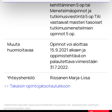
kehittäminen 5 op tai
Menetelmäopinnot ja
tutkimusviestintä 5 op TAI
vastaavat maisteri tasoiset
tutkimusmenetelmien
opinnot 5 op.
Muuta
Opinnot voi aloittaa
huomioitavaa
15.9.2021 alkaen ja
oppimistehtävä on
palautettava viimeistään
31.7.2022.
Yhteyshenkilö
Rissanen Marja-Liisa
<< Takaisin opintojaksotaulukkoon
Pidätämme oikeuden opetussuunnitelmien muutoksiin mm. opiskeltavien sisältöjen
päivitystarpeiden takia.