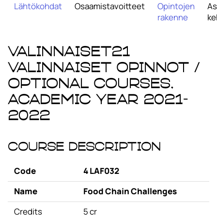
Lähtökohdat
Osaamistavoitteet
Opintojen
As
rakenne
ke
VALINNAISET21
Valinnaiset opinnot /
Optional Courses,
academic year 2021-
2022
Course Description
Code
4 LAF032
Name
Food Chain Challenges
Credits
5 cr