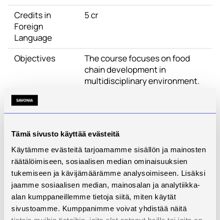
Credits in
5 cr
Foreign
Language
Objectives
The course focuses on food
chain development in
multidisciplinary environment.
Student is able to plan and
realize problem based
development task or project in
multidisciplinary and
Tämä sivusto käyttää evästeitä
international group. Student is
familiar with quality
Käytämme evästeitä tarjoamamme sisällön ja mainosten
management in the whole food
räätälöimiseen, sosiaalisen median ominaisuuksien
chain and knows basics on
tukemiseen ja kävijämäärämme analysoimiseen. Lisäksi
labeling and traceability in the
jaamme sosiaalisen median, mainosalan ja analytiikka-
food chain. The student
alan kumppaneillemme tietoja siitä, miten käytät
recognises the cultural and
sivustoamme. Kumppanimme voivat yhdistää näitä
social background risk factors