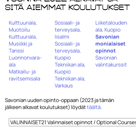
sitä aiemmat koulutukset
Kulttuuriala,
Sosiaali- ja
Liiketalouden
Muotoilu
terveysala,
ala, Kuopio
Kulttuuriala,
Iisalmi
Savonian
Musiikki ja
Sosiaali- ja
monialaiset
Tanssi
terveysala,
opinnot
Luonnonvara-
Kuopio
Savonian
ala
Tekniikan ala,
valintakurssit
Matkailu- ja
Kuopio
ravitsemisala
Tekniikan ala,
Varkaus
Savonian uuden opinto-oppaan (2023 ja tämän
jälkeen alkavat koulutukset) löydät
täältä
.