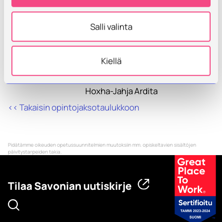
material
the course
Salli valinta
Prerequisites
Other
considerations
Kiellä
Contact
Komulainen Johanna
Hoxha-Jahja Ardita
<< Takaisin opintojaksotaulukkoon
Pidätämme oikeuden opetussuunnitelmien muutoksiin mm. opiskeltavien sisältöjen
päivitystarpeiden takia.
Tilaa Savonian uutiskirje