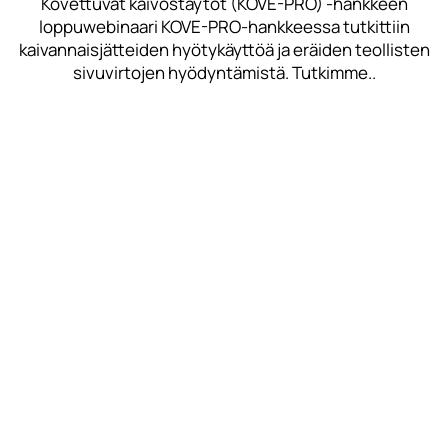
Kovettuvat kaivostäytöt (KOVE-PRO) -hankkeen
loppuwebinaari KOVE-PRO-hankkeessa tutkittiin
kaivannaisjätteiden hyötykäyttöä ja eräiden teollisten
sivuvirtojen hyödyntämistä. Tutkimme..
Lue lisää
Tilaa Savonian uutiskirje