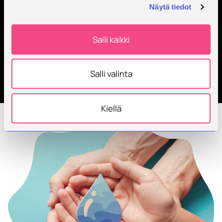
Näytä tiedot
Salli kaikki
Kategoria:
Salli valinta
Webinaarit
Kiellä