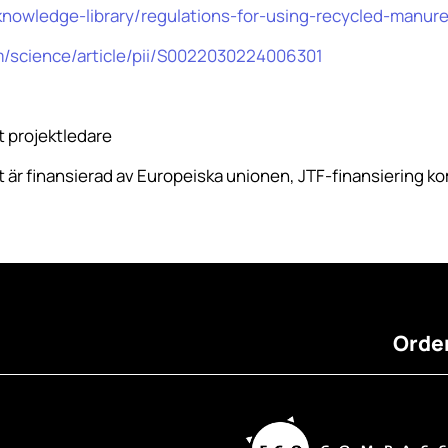
/knowledge-library/regulations-for-using-recycled-manure
m/science/article/pii/S0022030224006301
t projektledare
 är finansierad av Europeiska unionen, JTF-finansiering ko
Order