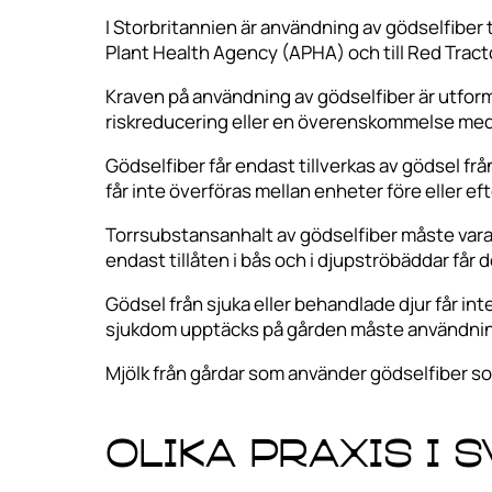
I Storbritannien är användning av gödselfiber
Plant Health Agency (APHA) och till Red Tract
Kraven på användning av gödselfiber är utfor
riskreducering eller en överenskommelse me
Gödselfiber får endast tillverkas av gödsel
får inte överföras mellan enheter före eller e
Torrsubstansanhalt av gödselfiber måste var
endast tillåten i bås och i djupströbäddar får
Gödsel från sjuka eller behandlade djur får in
sjukdom upptäcks på gården måste användningen
Mjölk från gårdar som använder gödselfiber s
Olika praxis i 