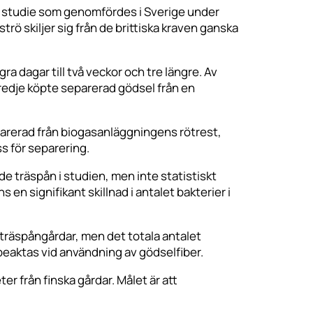
. En studie som genomfördes i Sverige under
ö skiljer sig från de brittiska kraven ganska
a dagar till två veckor och tre längre. Av
redje köpte separerad gödsel från en
parerad från biogasanläggningens rötrest,
 för separering.
e träspån i studien, men inte statistiskt
s en signifikant skillnad i antalet bakterier i
 träspångårdar, men det totala antalet
r beaktas vid användning av gödselfiber.
r från finska gårdar. Målet är att