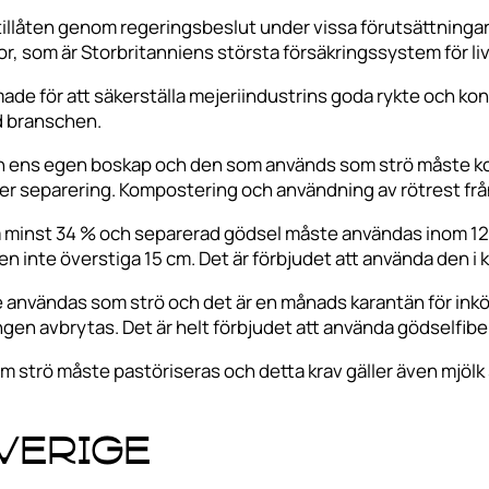
 tillåten genom regeringsbeslut under vissa förutsättninga
or, som är Storbritanniens största försäkringssystem för l
made för att säkerställa mejeriindustrins goda rykte och 
d branschen.
 från ens egen boskap och den som används som strö måste
fter separering. Kompostering och användning av rötrest fr
a minst 34 % och separerad gödsel måste användas inom 12
 den inte överstiga 15 cm. Det är förbjudet att använda den 
te användas som strö och det är en månads karantän för inkö
 avbrytas. Det är helt förbjudet att använda gödselfiber 
om strö måste pastöriseras och detta krav gäller även mjö
Sverige