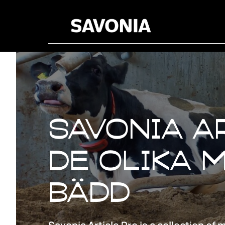
Savonia Ar
De olika 
bädd