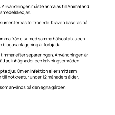
r. Användningen måste anmälas till Animal and
ivsmedelskedjan.
konsumenternas förtroende. Kraven baseras på
 komma från djur med samma hälsostatus och
ån biogasanläggning är förbjuda.
 timmar efter separeringen. Användningen är
i kättar, inhägnader och kalvningsområden.
pta djur. Om en infektion eller smittsam
till nötkreatur under 12 månaders ålder.
lk som används på den egna gården.