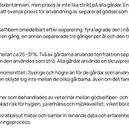
torbritannien, men praxis är inte lika strikt på alla gårdar
t svensk praxis för användning av separerad gödsel som str
fibern omedelbart efter separering, fyra lagrade den i någr
 en gång, en annan separerade tre gånger per år och den t
mellan ca 25–37%. Två av gårdarna använde torrfraktion se
den användes som strö. Alla gårdar använde en skruvpress
enomsnittet i Sverige och högre än för de gårdar som använd
en skiljde sig inte mellan de olika gårdarna, även om det fann
tioner som behandlades av veterinär mellan gödselfiber- och
ökad risk för hygien, juverhälsa och mjölkkvalitet, vilket bö
sratkaisut mäter och samlar in liknande data och erfarenhete
eringsprocess.