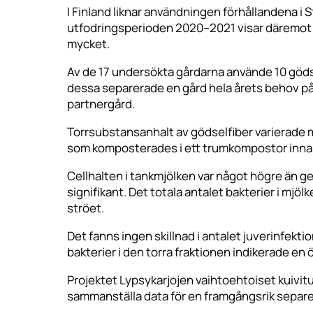
I Finland liknar användningen förhållandena i S
utfodringsperioden 2020–2021 visar däremot at
mycket.
Av de 17 undersökta gårdarna använde 10 gödsel
dessa separerade en gård hela årets behov på
partnergård.
Torrsubstansanhalt av gödselfiber varierade 
som komposterades i ett trumkompostor innan 
Cellhalten i tankmjölken var något högre än g
signifikant. Det totala antalet bakterier i mjölk
ströet.
Det fanns ingen skillnad i antalet juverinfek
bakterier i den torra fraktionen indikerade en 
Projektet Lypsykarjojen vaihtoehtoiset kuivitu
sammanställa data för en framgångsrik separ