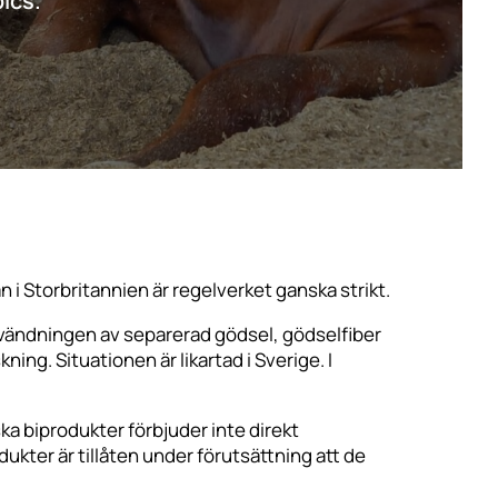
pics.
 i Storbritannien är regelverket ganska strikt.
Användningen av separerad gödsel, gödselfiber
ing. Situationen är likartad i Sverige. I
a biprodukter förbjuder inte direkt
kter är tillåten under förutsättning att de