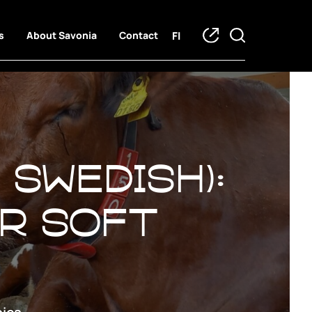
FI
s
About Savonia
Contact
 Swedish):
r soft