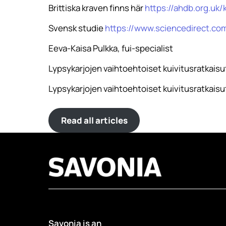
Brittiska kraven finns här
https://ahdb.org.uk
Svensk studie
https://www.sciencedirect.co
Eeva-Kaisa Pulkka, fui-specialist
Lypsykarjojen vaihtoehtoiset kuivitusratkaisu
Lypsykarjojen vaihtoehtoiset kuivitusratkaisut
Read all articles
Savonia is an