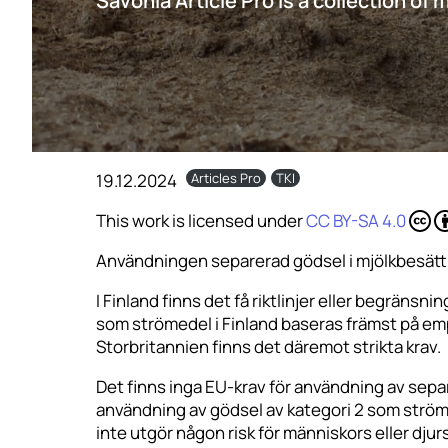
Savonia Article Pro is a collection of 
19.12.2024
Articles Pro
TKI
This work is licensed under
CC BY-SA 4.0
Användningen separerad gödsel i mjölkbesättnin
I Finland finns det få riktlinjer eller begrä
som strömedel i Finland baseras främst på empir
Storbritannien finns det däremot strikta krav.
Det finns inga EU-krav för användning av sepa
användning av gödsel av kategori 2 som ströme
inte utgör någon risk för människors eller djurs