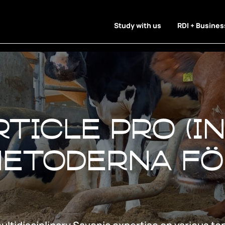
Study with us
RDI + Busines
ticle Pro (In
metoderna fö