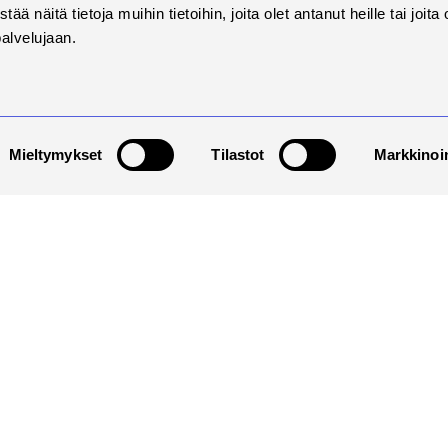
näitä tietoja muihin tietoihin, joita olet antanut heille tai joita 
palvelujaan.
Our Schools
Savonia has seven different schools.
Learn more about them.
Mieltymykset
Tilastot
Markkinoin
Read more