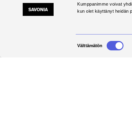
Kumppanimme voivat yhdistää 
kun olet käyttänyt heidän 
Suostumuksen
Välttämätön
valinta