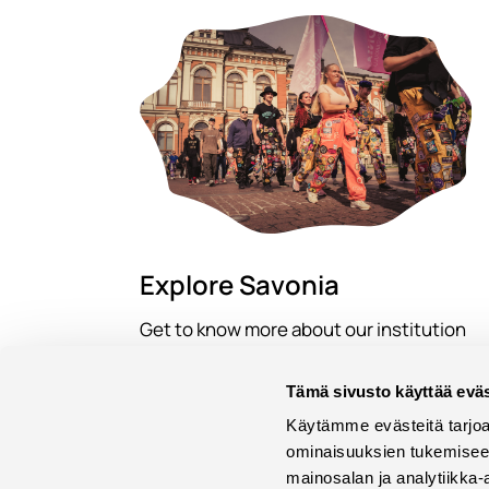
Explore Savonia
Get to know more about our institution
including our focus areas,
internationality and gallery.
Tämä sivusto käyttää eväs
Käytämme evästeitä tarjoa
Read more
ominaisuuksien tukemisee
mainosalan ja analytiikka-