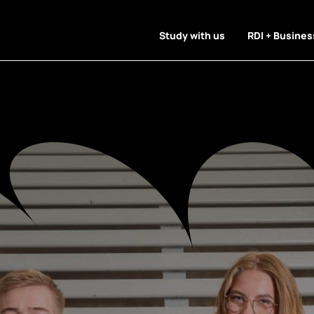
Study with us
RDI + Busines
onia