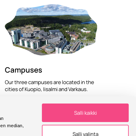
Campuses
Our three campuses are located in the
cities of Kuopio, Iisalmi and Varkaus.
Read more
Salli kaikki
an
sen median,
Salli valinta