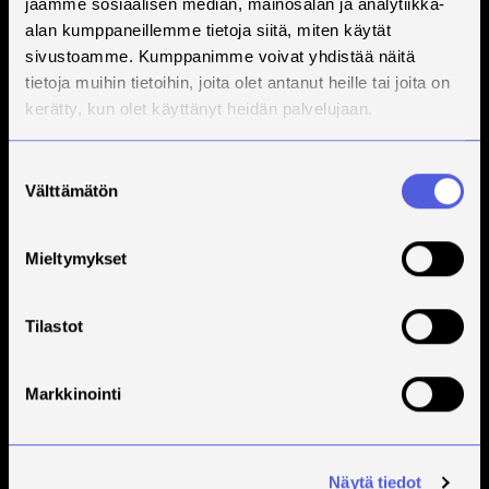
jaamme sosiaalisen median, mainosalan ja analytiikka-
alan kumppaneillemme tietoja siitä, miten käytät
sivustoamme. Kumppanimme voivat yhdistää näitä
tietoja muihin tietoihin, joita olet antanut heille tai joita on
kerätty, kun olet käyttänyt heidän palvelujaan.
Suostumuksen
Välttämätön
valinta
Mieltymykset
Tilastot
Markkinointi
Näytä tiedot