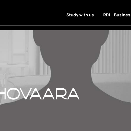
Study with us
RDI + Busines
hovaara