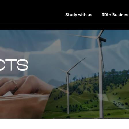
Study with us
RDI + Busines
cts
cts