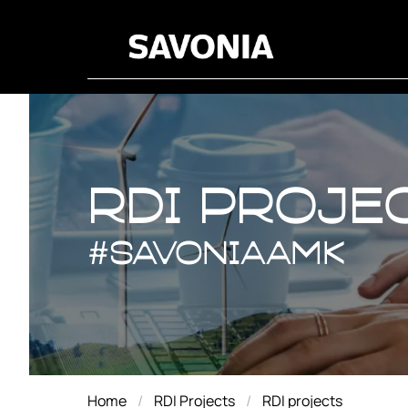
RDI proje
RDI proje
#savoniaAMK
Home
RDI Projects
RDI projects