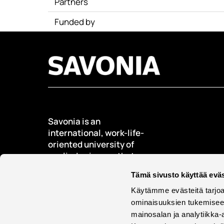
Partners
Funded by
Savonia is an
international, work-life-
oriented university of
applied sciences that
educates, researches,
Tämä sivusto käyttää eväs
develops, and innovates.
Käytämme evästeitä tarjoa
Students + 9000
ominaisuuksien tukemisee
International students +
mainosalan ja analytiikka-
500