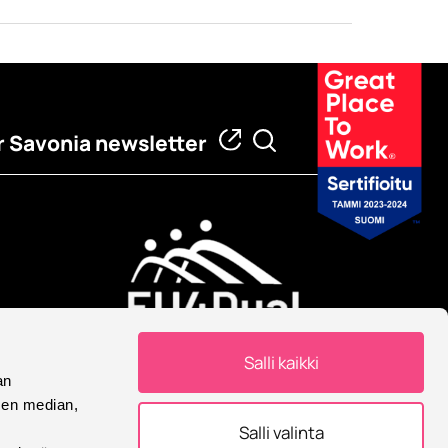
 Savonia newsletter
European University
Salli kaikki
Savonia is part of European
an
University Alliance.
sen median,
Salli valinta