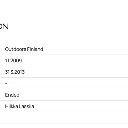
on
Outdoors Finland
1.1.2009
31.3.2013
-
Ended
Hilkka Lassila