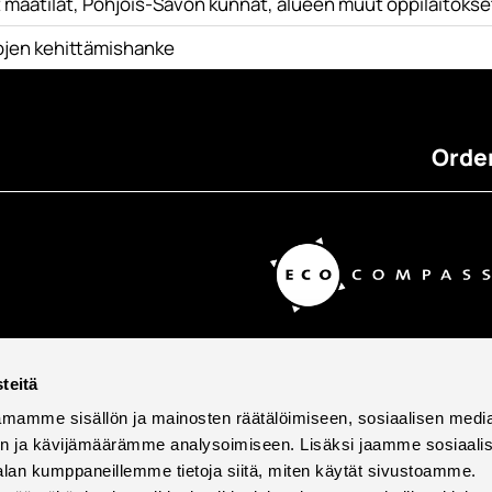
aatilat, Pohjois-Savon kunnat, alueen muut oppilaitokset
ojen kehittämishanke
Order
teitä
mamme sisällön ja mainosten räätälöimiseen, sosiaalisen medi
n ja kävijämäärämme analysoimiseen. Lisäksi jaamme sosiaali
alan kumppaneillemme tietoja siitä, miten käytät sivustoamme.