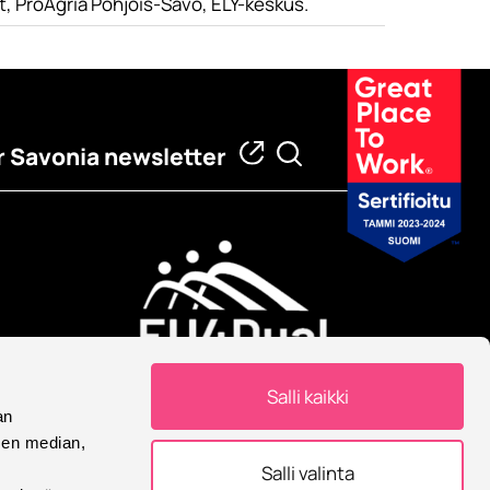
, ProAgria Pohjois-Savo, ELY-keskus.
 Savonia newsletter
European University
Salli kaikki
Savonia is part of European
an
University Alliance.
sen median,
Salli valinta