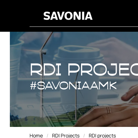
RDI proje
RDI proje
#savoniaAMK
Home
RDI Projects
RDI projects