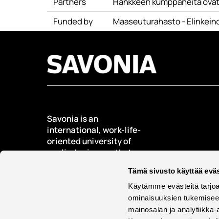
Partners
Hankkeen kumppaneita ovat m
Funded by
Maaseuturahasto - Elinkein
Savonia is an
international, work-life-
oriented university of
applied sciences that
educates, researches,
Tämä sivusto käyttää eväs
develops, and innovates.
Käytämme evästeitä tarjoa
Students + 9000
ominaisuuksien tukemisee
International students +
mainosalan ja analytiikka-
500