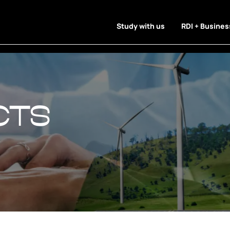
Study with us
RDI + Busines
cts
cts