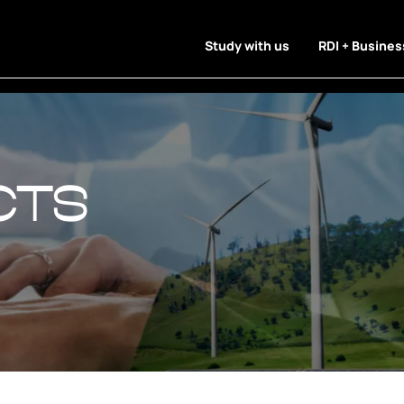
Study with us
RDI + Busines
cts
cts