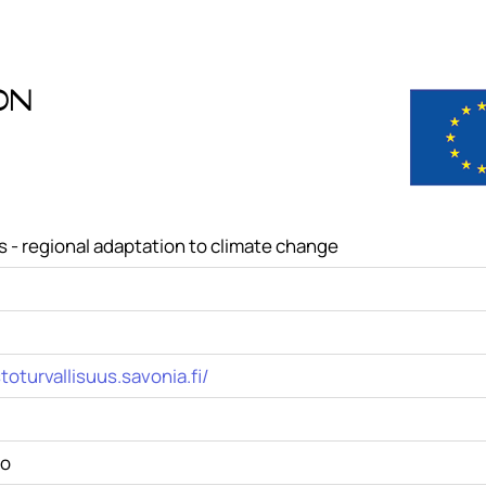
on
is - regional adaptation to climate change
toturvallisuus.savonia.fi/
lo