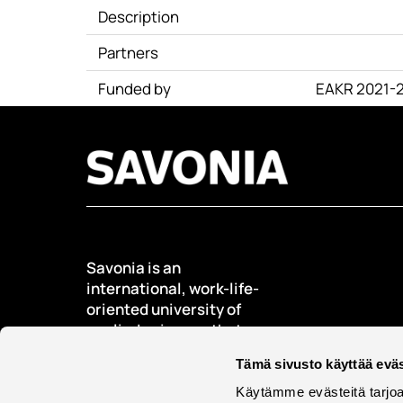
Description
Partners
Funded by
EAKR 2021-
Savonia is an
international, work-life-
oriented university of
applied sciences that
educates, researches,
Tämä sivusto käyttää eväs
develops, and innovates.
Käytämme evästeitä tarjoa