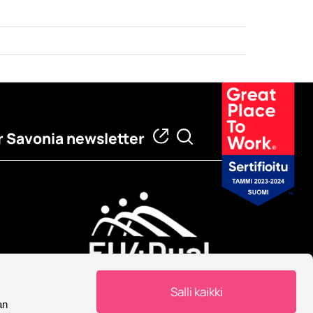
 Savonia newsletter
European University
Salli kaikki
Savonia is part of European
an