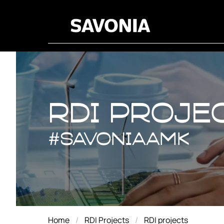
RDI proje
RDI proje
#savoniaAMK
Home
RDI Projects
RDI projects