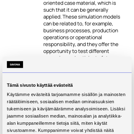
oriented case material, which is
such that it can be generally
applied. These simulation models
can be related to, for example,
business processes, production
operations or operational
responsibility, and they offer the
opportunity to test different
scenarios and anticipate future
developments. On the basis of
case data and generic simulation
models, clear operational models
for the use and utilization of
Tämä sivusto käyttää evästeitä
simulation models are built. The
Käytämme evästeitä tarjoamamme sisällön ja mainosten
purpose is to provide guidance and
räätälöimiseen, sosiaalisen median ominaisuuksien
information to companies and
tukemiseen ja kävijämäärämme analysoimiseen. Lisäksi
organizations for introducing
jaamme sosiaalisen median, mainosalan ja analytiikka-
simulation methods, developing
alan kumppaneillemme tietoja siitä, miten käytät
them and applying them in their
sivustoamme. Kumppanimme voivat yhdistää näitä
own operations. These operating