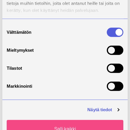
tietoja muihin tietoihin, joita olet antanut heille tai joita on
models offer concrete stepping
kerätty, kun olet käyttänyt heidän palvelujaan.
stones for companies to develop
operations, interpret and utilize
results in decision-making, as well
Suostumuksen
Välttämätön
as the possibility of customizing
valinta
public models to the company's
own needs.
Mieltymykset
Partners
Hankkeen pääasiallisina
kohderyhminä ovat teollisuuden
Tilastot
pk-yritykset sekä heidän
henkilöstö, joilla on valmiuksia
osallistua hankkeen toimintaan.
Markkinointi
Hankkeen merkittävin välillinen
kohderyhmä ja hyödynsaaja on
Pohjois-Savon teolliset yritykset,
Näytä tiedot
heidän toimitus- ja
sidosryhmäverkosto sekä
tuotteiden loppukäyttäjät. Muita
Salli kaikki