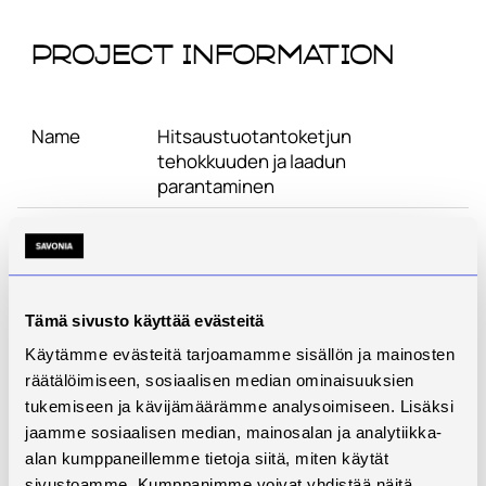
Project Information
Name
Hitsaustuotantoketjun
tehokkuuden ja laadun
parantaminen
Start
1.11.2010
End
28.2.2014
Website
-
Tämä sivusto käyttää evästeitä
Käytämme evästeitä tarjoamamme sisällön ja mainosten
Status
Ended
räätälöimiseen, sosiaalisen median ominaisuuksien
Contact
Antti Alonen
tukemiseen ja kävijämäärämme analysoimiseen. Lisäksi
jaamme sosiaalisen median, mainosalan ja analytiikka-
Description
alan kumppaneillemme tietoja siitä, miten käytät
sivustoamme. Kumppanimme voivat yhdistää näitä