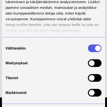
Metsähallitus
tukemiseen ja kävijämäärämme analysoimiseen. Lisäksi
Osatoteuttaja: Savonia
jaamme sosiaalisen median, mainosalan ja analytiikka-
ammattikorkeakoulu
alan kumppaneillemme tietoja siitä, miten käytät
Muut rahoittajat:
sivustoamme. Kumppanimme voivat yhdistää näitä
Pohjois-Savon ELY-keskus, ESR-
tietoja muihin tietoihin, joita olet antanut heille tai joita on
ohjelma
kerätty, kun olet käyttänyt heidän palvelujaan.
Rautavaaran kunta
Rautalammin kunta
Suostumuksen
Konneveden kunta
Välttämätön
valinta
Nuorisokeskus Metsäkartano
Palvelujen kehittymisestä hyötyy
Mieltymykset
niin kansallispuistojen kävijät kuin
alueella toimivat matkailuyrittäjät.
Tilastot
Funded by
ESR lump sum 2014-2020
Markkinointi