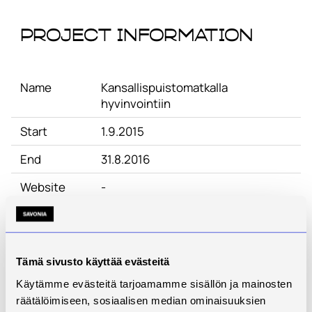
Project Information
Name
Kansallispuistomatkalla
hyvinvointiin
Start
1.9.2015
End
31.8.2016
Website
-
Status
Ended
Contact
Hilkka Lassila
Tämä sivusto käyttää evästeitä
Description
Käytämme evästeitä tarjoamamme sisällön ja mainosten
Partners
Hankkeen päätoteuttaja:
räätälöimiseen, sosiaalisen median ominaisuuksien