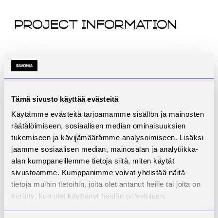
Project Information
Name
Wanted: job
Start
1.3.2016
End
28.2.2018
Tämä sivusto käyttää evästeitä
Käytämme evästeitä tarjoamamme sisällön ja mainosten
Website
-
räätälöimiseen, sosiaalisen median ominaisuuksien
Status
Ended
tukemiseen ja kävijämäärämme analysoimiseen. Lisäksi
jaamme sosiaalisen median, mainosalan ja analytiikka-
Contact
Antti Iire
alan kumppaneillemme tietoja siitä, miten käytät
sivustoamme. Kumppanimme voivat yhdistää näitä
Description
tietoja muihin tietoihin, joita olet antanut heille tai joita on
Partners
Hankkeen pääkoordinaattorina
kerätty, kun olet käyttänyt heidän palvelujaan.
toimii Talentree Oy, Savonia