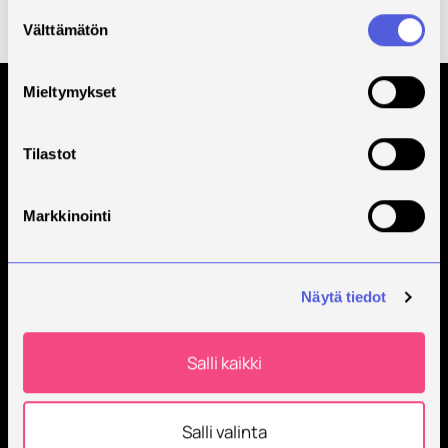
osatoteuttaja.
Suostumuksen
Välttämätön
valinta
Funded by
ESR Flat Rate 2014-2020
Mieltymykset
Order Savonia newsletter
Tilastot
Markkinointi
Näytä tiedot
Savonia is an international, work-life-oriented
university of applied sciences that educates,
Salli kaikki
researches, develops, and innovates.
Students + 9000
Salli valinta
International students + 500