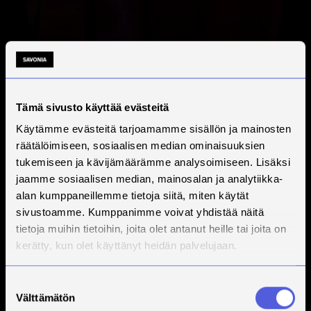
Tämä sivusto käyttää evästeitä
Käytämme evästeitä tarjoamamme sisällön ja mainosten
räätälöimiseen, sosiaalisen median ominaisuuksien
tukemiseen ja kävijämäärämme analysoimiseen. Lisäksi
jaamme sosiaalisen median, mainosalan ja analytiikka-
alan kumppaneillemme tietoja siitä, miten käytät
sivustoamme. Kumppanimme voivat yhdistää näitä
tietoja muihin tietoihin, joita olet antanut heille tai joita on
kerätty, kun olet käyttänyt heidän palvelujaan.
Suostumuksen
Välttämätön
valinta