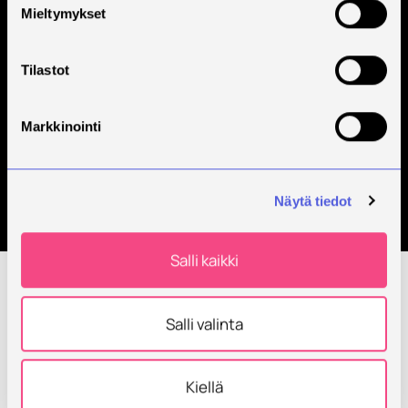
Mieltymykset
Tilastot
Markkinointi
Category:
Ruokaliiketoiminta
Näytä tiedot
Salli kaikki
Sorry, no results were found.
Search
Salli valinta
for:
Kiellä