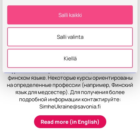
Обучение финскому языку
Salli kaikki
Курс финскогоязыка
Финский язык для
начинающих
– это базовый курс в режиме онлайн.
Salli valinta
Курс рекомендуется всем украинцам,
планирующим обучение в университете Савония.
Савония также организует курсы финского языка
Kiellä
онлайн, начиная с элементарного уровня A2 до
уровня C1, но преподавание ведется только на
финском языке. Некоторые курсы ориентированы
на определенные профессии (например, Финский
язык для медсестер). Для получения более
подробной информации контактируйте:
SimheUkraine@savonia.fi
Read more (in English)