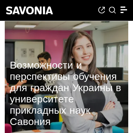
For ukrainians (RUS)
Возможности и
перспективы обучения
для граждан Украины в
университете
прикладных наук
Савония