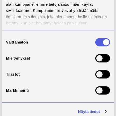
украинцев, заинтересованных в поступлении в
alan kumppaneillemme tietoja siitä, miten käytät
высшие учебные заведения Финляндии. Контактная
sivustoamme. Kumppanimme voivat yhdistää näitä
связь:
SimheUkraine@savonia.fi
tietoja muihin tietoihin, joita olet antanut heille tai joita on
kerätty, kun olet käyttänyt heidän palvelujaan.
Read more (in English)
Suostumuksen
Välttämätön
valinta
Mieltymykset
Tilastot
Markkinointi
Näytä tiedot