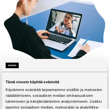
Консультативные услуги и
информация
Tämä sivusto käyttää evästeitä
Координаторы SIMHE проводят индивидуальные и
Käytämme evästeitä tarjoamamme sisällön ja mainosten
групповые консультации на английском,
räätälöimiseen, sosiaalisen median ominaisuuksien
эстонском, русском или немецком языках, а также
tukemiseen ja kävijämäärämme analysoimiseen. Lisäksi
организуют информативные встречи для
jaamme sosiaalisen median, mainosalan ja analytiikka-