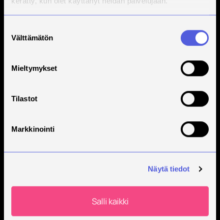
kerätty, kun olet käyttänyt heidän palvelujaan.
Suostumuksen
Välttämätön
valinta
Mieltymykset
Tilastot
Markkinointi
Näytä tiedot
Salli kaikki
Higher Degree