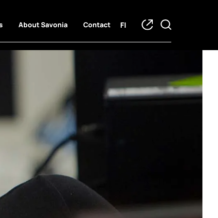
FI
s
About Savonia
Contact
traineeship