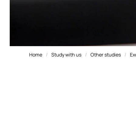
Home
Study with us
Other studies
Ex