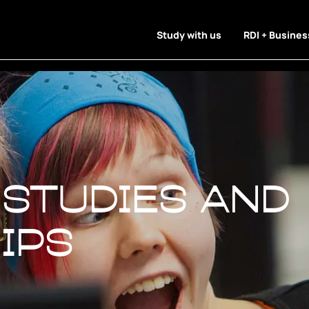
Study with us
RDI + Busines
studies and 
studies and
ips