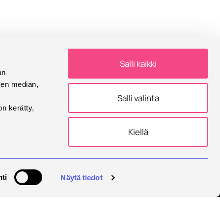
Salli kaikki
an
sen median,
Salli valinta
 Savonia newsletter
on kerätty,
Kiellä
ti
Näytä tiedot
European University