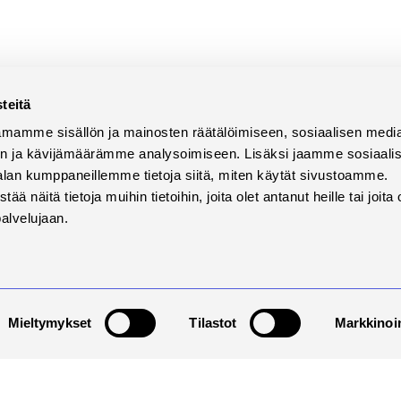
teitä
mamme sisällön ja mainosten räätälöimiseen, sosiaalisen medi
n ja kävijämäärämme analysoimiseen. Lisäksi jaamme sosiaali
alan kumppaneillemme tietoja siitä, miten käytät sivustoamme.
Order
näitä tietoja muihin tietoihin, joita olet antanut heille tai joita 
palvelujaan.
Mieltymykset
Tilastot
Markkinoin