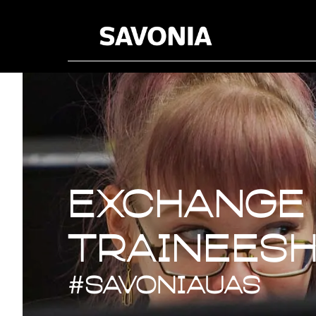
Exchange 
Exchange 
traineesh
#savoniaUAS