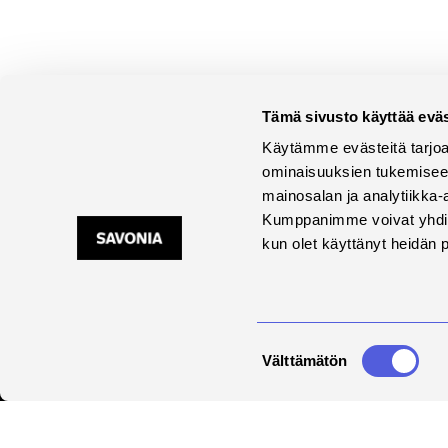
Tämä sivusto käyttää eväs
Käytämme evästeitä tarjoa
ominaisuuksien tukemisee
mainosalan ja analytiikka-
Kumppanimme voivat yhdistää 
kun olet käyttänyt heidän 
Savonia is an
international, work-life-
Suostumuksen
Välttämätön
oriented university of
valinta
applied sciences that
educates, researches,
develops, and innovates.