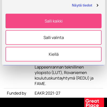
Ensuring business impact are the
Näytä tiedot
innovation platform DIMECC Oy's
ecosystems FAMN (Finnish
Advanced Manufacturing Network)
Salli kaikki
and FAME (Finnish Additive
Manufacturing Ecosystem).
Salli valinta
Partners
Hankekonsortiossa ovat mukana
Savonian lisäksi Itä-Suomen
Yliopisto (UEF), Oulun Yliopiston
Kiellä
FMT-tutkimusryhmä, Tampereen
ammattikorkeakoulu (TAMK),
Lappeenrannan teknillinen
yliopisto (LUT), Rovaniemen
koulutuskuntayhtymä (REDU) ja
FAME.
Funded by
EAKR 2021-27