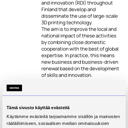
and innovation (RDI) throughout
Finland that develop and
disseminate the use of large-scale
3D printing technology.
The aim is to improve the local and
national impact of these activities
by combining close domestic
cooperation with the best of global
expertise. In practice, this means
new business and business-driven
renewal based on the development
of skills and innovation.
The project will achieve these
objectives and contribute to the
digitalization of manufacturing by
supporting the transition to 3D
Tämä sivusto käyttää evästeitä
printing as one of the digital
Käytämme evästeitä tarjoamamme sisällön ja mainosten
manufacturing methods, the
räätälöimiseen, sosiaalisen median ominaisuuksien
adoption of which will also