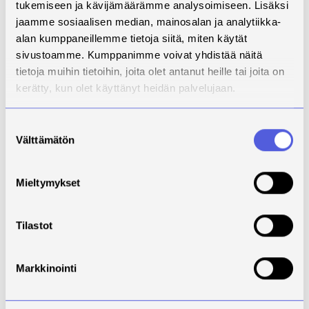
tukemiseen ja kävijämäärämme analysoimiseen. Lisäksi
contribute to the digitalization of
jaamme sosiaalisen median, mainosalan ja analytiikka-
other manufacturing methods.
alan kumppaneillemme tietoja siitä, miten käytät
Moreover, the project will also
sivustoamme. Kumppanimme voivat yhdistää näitä
contribute to the "green transition"
tietoja muihin tietoihin, joita olet antanut heille tai joita on
by enabling energy-efficient
kerätty, kun olet käyttänyt heidän palvelujaan.
manufacturing with less waste. The
nationwide character of the project
is emphasized by the fact that the
Suostumuksen
Välttämätön
project partners and related
valinta
stakeholders represent the
regions of Northern Finland
Mieltymykset
(University of Oulu, Rovaniemi
Education Center REDU), Eastern
Finland (University of Eastern
Tilastot
Finland, Savonia University of
Applied Sciences), Southern
Finland (LUT University) and
Markkinointi
Western Finland (Tampere
University of Applied Sciences).