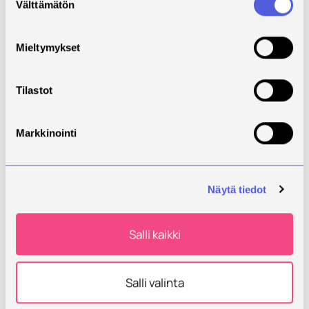
Välttämätön
valinta
teknologian osaamisen myötä.
Projektin välillisinä kohderyhminä
ovat myös alan insinööriopiskelijat
Mieltymykset
sekä jo työelämässä toimivat ja
täydennyskoulutusta tarvitsevat
suunnittelijat ja
Tilastot
valmistusinsinöörit, joiden
koulutukseen projektissa kertyvää
Markkinointi
tietoa ja osaamista siirretään
oppilaitoksen toiminnassa.
KorrTest-hankkeen
toteuttajakumppaneita ovat
Näytä tiedot
Conduco Oy, Farmi Forest Oy,
Hydroline Oy, Yara Suomi Oy sekä
Itä-Suomen yliopisto.
Salli kaikki
Kumppanimme toimivat metalli- ja
kemianalalla sekä opetus- ja
tutkimussektorilla.
Salli valinta
Funded by
ESR Flat rate