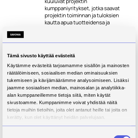
kuuluvat projektin
kumppaniyritykset, jotka saavat
projektin toiminnan ja tuloksien
kautta apua tuotteidensa ja
teknologiansa kehittämiseen.
Projektin kohderyhmään kuuluvat
alueelliset yritykset ja muut
organisaatiot ovat projektin
Tämä sivusto käyttää evästeitä
suunnitteluvaiheessa jo pääosin
tiedossa. Projektiin osallistuvat
Käytämme evästeitä tarjoamamme sisällön ja mainosten
yritykset ovat enimmäkseen alan
räätälöimiseen, sosiaalisen median ominaisuuksien
valmistustyötä tekeviä
tukemiseen ja kävijämäärämme analysoimiseen. Lisäksi
teknologiateollisuuden yrityksiä,
jaamme sosiaalisen median, mainosalan ja analytiikka-
jotka ovat valikoituneet mukaan
alan kumppaneillemme tietoja siitä, miten käytät
sijaintinsa ja toimialansa mukaan.
sivustoamme. Kumppanimme voivat yhdistää näitä
Liitteessä 1. on mainittu
tietoja muihin tietoihin, joita olet antanut heille tai joita on
kumppaniyritykset.
kerätty, kun olet käyttänyt heidän palvelujaan.
Lisäksi kohderyhmänä on
toteuttajaorganisaatioiden
Suostumuksen
opetus- ja TKI-henkilöstö uuden