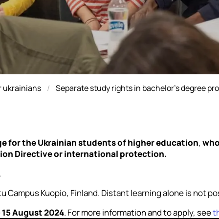
r ukrainians
Separate study rights in bachelor’s degree 
ge for the Ukrainian students of higher education
,
who
on Directive or international protection.
.
tu Campus Kuopio, Finland. Distant learning alone is not po
– 15 August 2024
. For more information and to apply, see
t