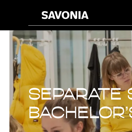
Separate 
Separate 
bachelor