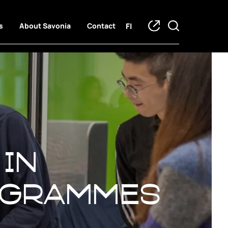
FI
s
About Savonia
Contact
 in bachelo
 in
ogrammes