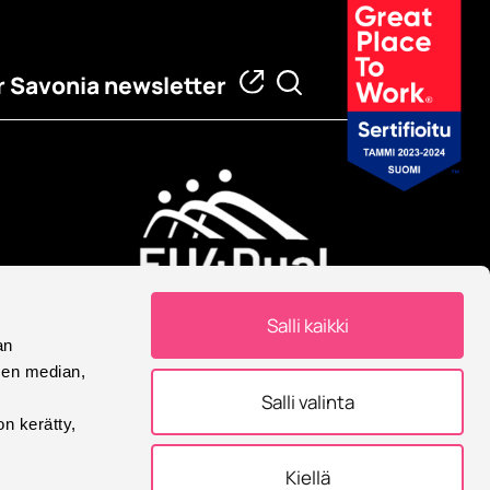
 Savonia newsletter
European University
Salli kaikki
Savonia is part of European
an
University Alliance.
sen median,
Salli valinta
on kerätty,
Kiellä