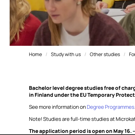
Home
Study with us
Other studies
Fo
Bachelor level degree studies free of char
in Finland under the EU Temporary Protecti
See more information on
Degree Programmes
Note! Studies are full-time studies at Microka
The application period is open on May 16. 