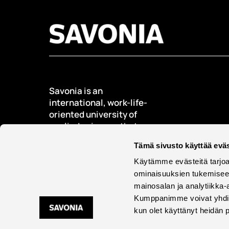
Savonia is an
international, work-life-
oriented university of
applied sciences that
educates, researches,
Tämä sivusto käyttää eväs
develops, and innovates.
Käytämme evästeitä tarjoa
Students + 9000
ominaisuuksien tukemisee
International students +
mainosalan ja analytiikka-
500
Kumppanimme voivat yhdistää 
Employees + 600
kun olet käyttänyt heidän 