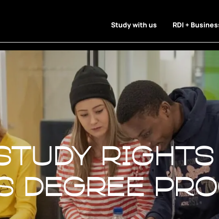
Study with us
RDI + Busines
study rights
study rights
’s degree pr