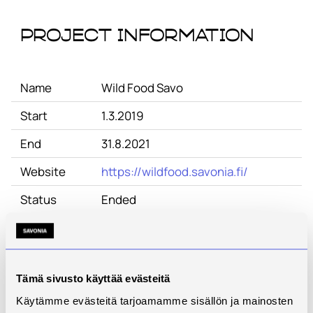
Project Information
Name
Wild Food Savo
Start
1.3.2019
End
31.8.2021
Website
https://wildfood.savonia.fi/
Status
Ended
Contact
Heli Tossavainen
Description
Wild Food Savo
Tämä sivusto käyttää evästeitä
The aim of Wild Food Savo project is
Käytämme evästeitä tarjoamamme sisällön ja mainosten
to promote the gathering and the