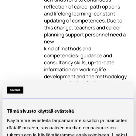
reflection of career path options
and lifelong learning, constant
updating of competences. Due to
this change, teachers and career
planning support personnel need a
new
kind of methods and
competencies: guidance and
consultancy skills, up-to-date
information on working life
development and the methodology
to support in developing
professional approach that
strengthens the young
generations motivations and
capacity in successfully setting
Tämä sivusto käyttää evästeitä
reasonable career goals, finding
Käytämme evästeitä tarjoamamme sisällön ja mainosten
the paths to reach them
räätälöimiseen, sosiaalisen median ominaisuuksien
and eventually achieving them.
tukemiseen ja kävijämäärämme analysoimiseen. Lisäksi