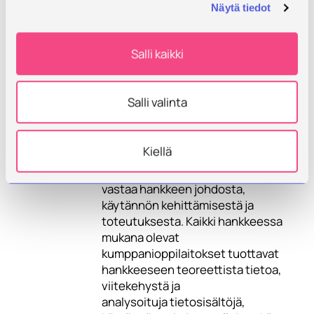
Näytä tiedot
Partners
Ylä-Savon ammattiopisto
Savon ammattiopisto
Salli kaikki
ohjaushenkilöstö ja opettajat
Salli valinta
Opiskelijat osallistuvat hankkeessa
tehtävään uraohjauspalvelujen
kehittämistyöhön.
Kiellä
Savonia-ammattikorkeakoulu
vastaa hankkeen johdosta,
käytännön kehittämisestä ja
toteutuksesta. Kaikki hankkeessa
mukana olevat
kumppanioppilaitokset tuottavat
hankkeeseen teoreettista tietoa,
viitekehystä ja
analysoituja tietosisältöjä,