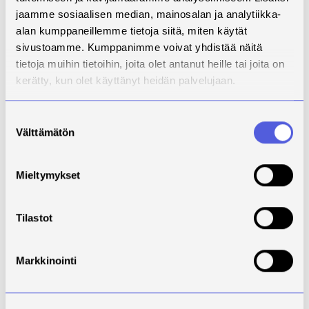
The aim of the project is to develop
jaamme sosiaalisen median, mainosalan ja analytiikka-
the quality of the study and career
alan kumppaneillemme tietoja siitä, miten käytät
support and planning work of the
sivustoamme. Kumppanimme voivat yhdistää näitä
participating
tietoja muihin tietoihin, joita olet antanut heille tai joita on
institutions in the project as well as
kerätty, kun olet käyttänyt heidän palvelujaan.
the career support and planning
skills and work of the staff working
in the teaching
Suostumuksen
Välttämätön
work. The project strengthens the
valinta
ways in which the participating
institutions are involved in the
Mieltymykset
service, co-operation
skills and student employability.
The regionally consistent career
Tilastot
support and planning model
enchances equal
opportunities, streamlines
Markkinointi
transition and improves the quality
and results of career support and
planning services