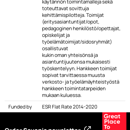
käytännön toimintamalleja sekä
toteuttavat sovittuja
kehittämispilotteja. Toimijat
(eritysasiantuntijat/opot,
pedagoginen henkilöstö/opettajat,
opiskelijat ja
työelämätoimijat/sidosryhmät)
osallistuvat
kukin oman yhteisönsä ja
asiantuntijuutensa mukaisesti
työskentelyyn. Hankkeen toimijat
sopivat tarvittaessa muusta
verkosto- ja työelämäyhteistyöstä
hankkeen toimintatarpeiden
mukaan kuluessa.
Funded by
ESR Flat Rate 2014-2020