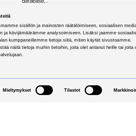
database,..
Read more
teitä
mamme sisällön ja mainosten räätälöimiseen, sosiaalisen medi
n ja kävijämäärämme analysoimiseen. Lisäksi jaamme sosiaali
alan kumppaneillemme tietoja siitä, miten käytät sivustoamme.
näitä tietoja muihin tietoihin, joita olet antanut heille tai joita 
palvelujaan.
Mieltymykset
Tilastot
Markkinoin