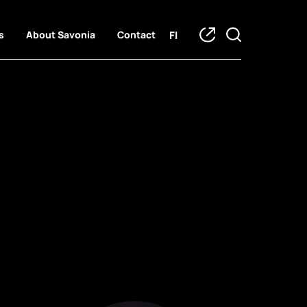
FI
s
About Savonia
Contact
zed