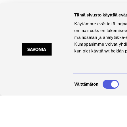
Time to clean up digital
waste! Take part in Digital
Tämä sivusto käyttää eväs
Cleanup Day
Käytämme evästeitä tarjoa
ominaisuuksien tukemisee
11.03.2024
mainosalan ja analytiikka-
Digital Cleanup Day (March 16) is a day
Kumppanimme voivat yhdistää 
dedicated to tidying up our digital
kun olet käyttänyt heidän 
environment...
Read more
Suostumuksen
Välttämätön
valinta