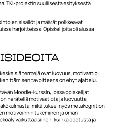
sa. TKI-projektin suullisesta esityksestä
intojen sisällöt ja määrät poikkeavat
issa harjoitteissa. Opiskelijoita oli alussa
isideoita
eskeisiä termejä ovat luovuus, motivaatio,
 kehittämisen tavoitteena on ehyt ajattelu.
ävän Moodle-kurssin, jossa opiskelijat
on herätellä motivaatiota ja luovuutta.
 näkökulmasta, mikä tukee myös metakognition
den motivoinnin tukeminen ja oman
 tekoäly vaikuttaa siihen, kuinka opetusta ja