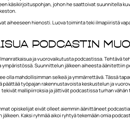
seen käsikirjoituspohjan, johon he saattoivat suunnitella 
keston.
vat aiheeseen hienosti. Luova toiminta teki ilmapiiristä va
isua podcastin mu
lmanratkaisua ja vuorovaikutusta podcastissa. Tehtävä tehti
a ympäristössä. Suunnittelun jälkeen aiheesta äänitettiin 
ee olla mahdollisimman selkeä ja ymmärrettävä. Tässä tapauk
sä päättää työpajan rakennustavoista keskustelun ja vuoro
ekivät mallipiirroksia ja jättivät podcastissa turhan vähän t
mat opiskelijat eivät olleet aiemmin äänittäneet podcastia
en jälkeen. Kaksi ryhmää aikoi ryhtyä tekemään omia podcast