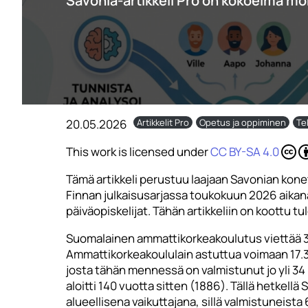
Savonia-artikkeli Pro on kokoelma mo
20.05.2026
Artikkelit Pro
Opetus ja oppiminen
Te
This work is licensed under
CC BY-SA 4.0
Tämä artikkeli perustuu laajaan Savonian kone
Finnan julkaisusarjassa toukokuun 2026 aikana
päiväopiskelijat. Tähän artikkeliin on koottu t
Suomalainen ammattikorkeakoulutus viettää 3
Ammattikorkeakoululain astuttua voimaan 17.3
josta tähän mennessä on valmistunut jo yli 34 
aloitti 140 vuotta sitten (1886). Tällä hetkel
alueellisena vaikuttajana, sillä valmistuneis