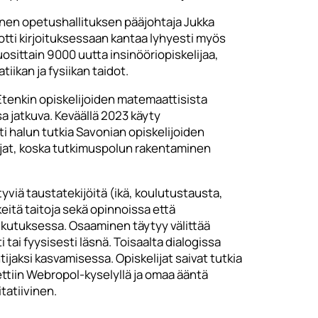
nen opetushallituksen pääjohtaja Jukka
 otti kirjoituksessaan kantaa lyhyesti myös
osittain 9000 uutta insinööriopiskelijaa,
ikan ja fysiikan taidot.
 Etenkin opiskelijoiden matemaattisista
 jatkuva. Keväällä 2023 käyty
i halun tutkia Savonian opiskelijoiden
lijat, koska tutkimuspolun rakentaminen
yviä taustatekijöitä (ikä, koulutustausta,
keitä taitoja sekä opinnoissa että
aikutuksessa. Osaaminen täytyy välittää
 tai fyysisesti läsnä. Toisaalta dialogissa
ijaksi kasvamisessa. Opiskelijat saivat tutkia
ttiin Webropol-kyselyllä ja omaa ääntä
tatiivinen.