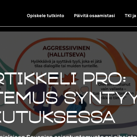
Opiskele tutkinto
Päivitä osaamistasi
TKI ja
tikkeli Pro:
temus synty
kutuksessa