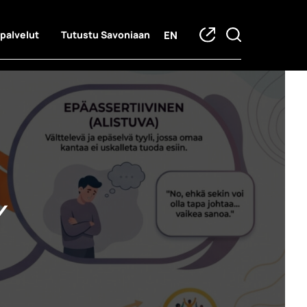
EN
 palvelut
Tutustu Savoniaan
y