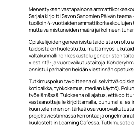
Menestyksen vastapainona ammattikorkeakouluo
Sarjala kirjoitti Savon Sanomien Päivän teema -
tuolloin 4-vuotiaiden ammattikorkeakoulujen tu
mutta valmistuneiden määrä jäi kolmeen tuhant
Opiskelijoiden geneerisistä taidoista on oltu 
taidoista on huolestuttu, mutta myös lukutai
valtakunnallinen keskustelu geneeristen taito
viestintä- ja vuorovaikutustaitoja. Kohderyhmä
onnistui parhaiten heidän viestinnän opetuks
Tutkimuspolun tavoitteena oli selvittää opiskel
kotipaikka, työkokemus, median käyttö). Polun a
työelämässä. Tuloksena oli ajatus, että opitt
vastaanottajalle kirjoittamalla, puhumalla, esii
kuunteleminen on tärkeä osa vuorovaikutusta. V
projektiviestinnässä kerrontaa ja ongelmanrat
kuulosteltiin Learning Cafessa. Tutkimusote on