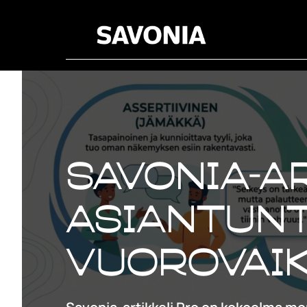
Savonia-ar
Asiantun
vuorovai