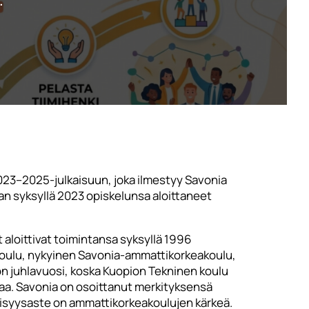
.
2023–2025-julkaisuun, joka ilmestyy Savonia
an syksyllä 2023 opiskelunsa aloittaneet
loittivat toimintansa syksyllä 1996
koulu, nykyinen Savonia-ammattikorkeakoulu,
 on juhlavuosi, koska Kuopion Tekninen koulu
ijaa. Savonia on osoittanut merkityksensä
llisyysaste on ammattikorkeakoulujen kärkeä.