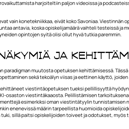
rovaikuttamista harjoiteltiin paljon videoissa ja podcasteis
at vain konetekniikkaa, eivät koko Savoniaa. Viestinnän op
untaa antavia, koska opiskelijamäärä vaihteli testeissä ja mu
neiden opintojen syitä olisi ollut hyvä tutkia paremmin.
näkymiä ja kehittäm
an paradigman muutosta opetuksen kehittämisessä. Tässä k
pettaminen sekä tekoälyn viisas ja eettinen käyttö, joiden
ttäneet viestintäopetuksen tueksi pellillisyyttä hyödynt
I-osaston viestintäkaaosta. Pelillistämisen tarkoituksena 
ementtejä esimerkiksi oman viestintätyylin tunnistamisen
kin enenevissä määrin tarpeellista huomioida opiskelijoi
a tuki, sillä paitsi opiskelijoiden toiveet ja odotukset, myös