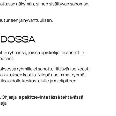
kuvattavan näkymän, siihen sisältyvän sanoman,
pautuneen ja hyväntuulisen.
odossa
in ryhmissä, joissa opiskelijoille annettiin
podcast.
sessa ryhmille ei sanottu riittävän selkeästi,
vaikutuksen kautta. Niinpä useimmat ryhmät
ilaa aidolle keskustelulle ja mielipiteen
. Ohjaajalle palkitsevinta tässä tehtävässä
eja.