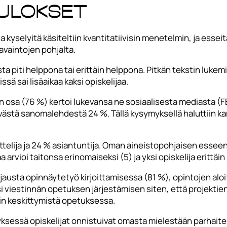
ulokset
 kyselyitä käsiteltiin kvantitatiivisin menetelmin, ja esseit
avaintojen pohjalta.
ta piti helppona tai erittäin helppona. Pitkän tekstin lukemin
issä sai lisäaikaa kaksi opiskelijaa.
 osa (76 %) kertoi lukevansa ne sosiaalisesta mediasta (FB
styvästä sanomalehdestä 24 %. Tällä kysymyksellä haluttiin k
ttelija ja 24 % asiantuntija. Oman aineistopohjaisen esseen
aa arvioi taitonsa erinomaiseksi (5) ja yksi opiskelija erittäin
jausta opinnäytetyö kirjoittamisessa (81 %), opintojen alo
 viestinnän opetuksen järjestämisen siten, että projektien 
in keskittymistä opetuksessa.
yksessä opiskelijat onnistuivat omasta mielestään parhaite