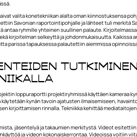
ässä.
ivat valita konetekniikan alalta oman kiinnostuksensa pohjal
itettiin Savonian raportointipohjalle ja lähteet tuli merkit
intä antaa ryhmille yhteinen suullinen palaute. Kirjoitelmas
ekä kirjoitelman selkeyttä ja johdonmukaisuutta. Kaikissa a
utta parissa tapauksessa palautettiin aiemmissa opinnoissa
nteiden tutkiminen
iikalla
ojektin loppuraportti projektiryhmissä käyttäen kameraa k
äytetään kynän tavoin ajatusten ilmaisemiseen, havainto
n kirjoittamisen rinnalla. Tekniikka kehittää mediataitojen
sta, jäsentelyä ja takaumien merkitystä. Videot esitettiin p
nkäyttöä ja videon kokonaiskerrontaa. Videoissa voitiin viita