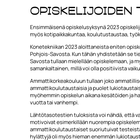
Opiskelijoiden 
Ensimmäisenä opiskelusyksynä 2023 opiskelijat
myös kotipaikkakuntaa, koulutustaustaa, työk
Konetekniikan 2023 aloittaneista eniten opiske
Pohjois-Savosta. Kun tähän yhdistetään se tiet
Savosta tullaan mielellään opiskelemaan, ja m
samankaltainen, millä voi olla positiivista v
Ammattikorkeakouluun tullaan joko ammatillises
ammattikoulutaustaisia ja puolet lukiotaustaisi
myöhemmin opiskelun aikana kesätöiden ja harjo
vuotta tai vanhempi.
Lähtötasotestien tuloksista voi nähdä, että 
motivoivat esimerkillään nuorempia opiskelemaa
ammattikoulutaustaiset suoriutuivat testeis
hylättyjä oli myös hieman enemmän lukiotaus