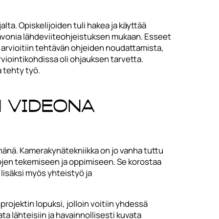
ta. Opiskelijoiden tuli hakea ja käyttää
ä Savonia lähdeviiteohjeistuksen mukaan. Esseet
sa arvioitiin tehtävän ohjeiden noudattamista,
rviointikohdissa oli ohjauksen tarvetta.
 tehty työ.
 videona
ynänä. Kamerakynätekniikka on jo vanha tuttu
jen tekemiseen ja oppimiseen. Se korostaa
 lisäksi myös yhteistyö ja
rojektin lopuksi, jolloin voitiin yhdessä
ta lähteisiin ja havainnollisesti kuvata