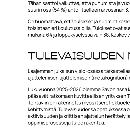
Tähän saattoi vaikuttaa, että puhumista ja vuo
suurin osa (54 %) antoi itselleen arvosanan 3.
On huomattava, että tulokset ja huomiot koskev
toisistaan eri koulutusaloilla. Tulokset ovat su
mukana 64 ja loppukyselyssä vain 38. Keskeyty
Tulevaisuuden 
Laajemman julkaisun visio-osassa tarkastella
ajattelemisen ajattelemisen (metakognition) o
Lukuvuonna 2025-2026 olemme Savoniassa kehi
pääsevät ratkomaan kuvitteellisen yrityksen TK
Tehtäviin on rakennettu myös itsereflektioel
kehittymistä. Tulevaisuudessa opetuksessa on
aktiivisuuden ja kriittisen ajattelun herättely j
oppimisprosesseja tulee rakentaa.