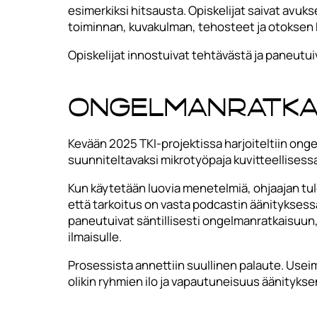
esimerkiksi hitsausta. Opiskelijat saivat avuk
toiminnan, kuvakulman, tehosteet ja otoksen 
Opiskelijat innostuivat tehtävästä ja paneutui
Ongelmanratka
Kevään 2025 TKI-projektissa harjoiteltiin onge
suunniteltavaksi mikrotyöpaja kuvitteellisess
Kun käytetään luovia menetelmiä, ohjaajan tul
että tarkoitus on vasta podcastin äänitykses
paneutuivat säntillisesti ongelmanratkaisuun, t
ilmaisulle.
Prosessista annettiin suullinen palaute. Useim
olikin ryhmien ilo ja vapautuneisuus äänityks