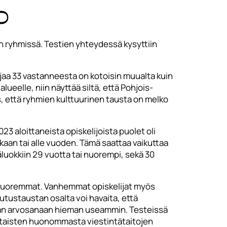
o
n ryhmissä. Testien yhteydessä kysyttiin
lijaa 33 vastanneesta on kotoisin muualta kuin
ueelle, niin näyttää siltä, että Pohjois-
, että ryhmien kulttuurinen tausta on melko
3 aloittaneista opiskelijoista puolet oli
nkaan tai alle vuoden. Tämä saattaa vaikuttaa
äluokkiin 29 vuotta tai nuorempi, sekä 30
n nuoremmat. Vanhemmat opiskelijat myös
utustaustan osalta voi havaita, että
paan arvosanaan hieman useammin. Testeissä
staisten huonommasta viestintätaitojen