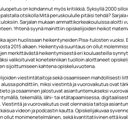
petus on kohdannut myös kritiikkiä. Syksyllä 2000 silloi
palstalla otsikolla Mitä peruskoululle pitäisi tehdä? Sarjala
loksiin. Sarjalan mukaan ammattikorkeakouluissa aloitti vu
een. Yhtenä syynä mainittiin opiskelijoiden heikot matemati
aika ajoin huolissaan heikentyneiden Pisa-tulosten vuoksi.
dosta 2015 alkaen. Heikentyvä suuntaus on ollut molemmissa
jen merkittävästä heikentymisestä eri kouluasteilla synnytt
ksi valikoituivat konetekniikan tuolloin aloittaneet opiske
en sijoittumiseen kahtena opiskeluvuotena.
ijoiden viestintätaitoja sekä osaamiseen mahdollisesti liitt
lussa pohdittiin, miksi viestintä ja vuorovaikutus ovat tär
u tieto ja osaaminen jalostuvat asiantuntemukseksi vuorov
ntymällä, tekemällä, lähi- tai etätapaamisessa, digitaalisesti
iestintä ja vuorovaikutus ovat olennaisia taitoja asiantunt
kaisua videon ja podcastin kautta. Opiskelijakuvaa syvenne
 ollut monimenetelmäinen, sekä kvantitatiivinen että kvali