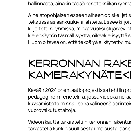
hallinnasta, ainakin tässä konetekniikan ryhm
Aineistopohjaisen esseen aiheen opiskelijat sa
tekstissä asiaankuuluvia lähteitä. Essee kirjo
kirjoitettiin ryhmissä, minkä vuoksi oli järkev
kielenkäytön täsmällisyyttä, oikeakielisyyttä s
Huomioitavaa on, että tekoälyä ei käytetty, m
Kerronnan rake
kamerakynätekn
Kevään 2024 orientaatioprojektissa tehtiin pr
pedagoginen menetelmä, jossa videokameraa k
kuvaamista toiminnallisena välineenä perinteise
vuorovaikutustaitoja.
Videon kautta tarkasteltiin kerronnan rakentumi
tarkastella kunkin suullisesta ilmaisusta, ääne