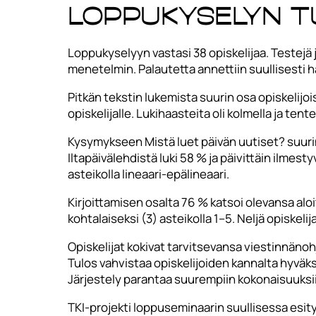
Loppukyselyn t
Loppukyselyyn vastasi 38 opiskelijaa. Testejä ja
menetelmin. Palautetta annettiin suullisesti h
Pitkän tekstin lukemista suurin osa opiskelijois
opiskelijalle. Lukihaasteita oli kolmella ja tente
Kysymykseen Mistä luet päivän uutiset? suurin
Iltapäivälehdistä luki 58 % ja päivittäin ilme
asteikolla lineaari-epälineaari.
Kirjoittamisen osalta 76 % katsoi olevansa aloi
kohtalaiseksi (3) asteikolla 1–5. Neljä opiskelij
Opiskelijat kokivat tarvitsevansa viestinnänoh
Tulos vahvistaa opiskelijoiden kannalta hyväksi
Järjestely parantaa suurempiin kokonaisuuksi
TKI-projekti loppuseminaarin suullisessa esit