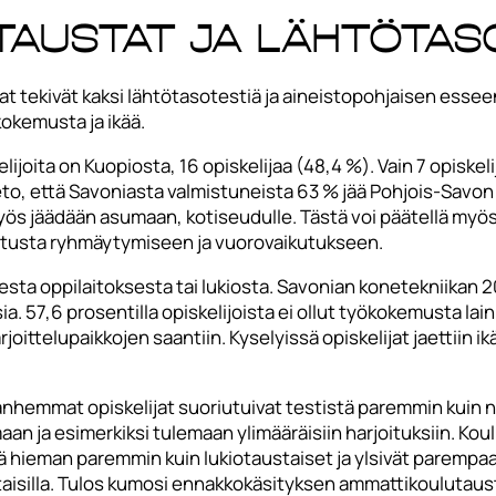
taustat ja lähtötas
 tekivät kaksi lähtötasotestiä ja aineistopohjaisen essee
okemusta ja ikää.
lijoita on Kuopiosta, 16 opiskelijaa (48,4 %). Vain 7 opiske
o, että Savoniasta valmistuneista 63 % jää Pohjois-Savon al
yös jäädään asumaan, kotiseudulle. Tästä voi päätellä myös
aikutusta ryhmäytymiseen ja vuorovaikutukseen.
ta oppilaitoksesta tai lukiosta. Savonian konetekniikan 202
a. 57,6 prosentilla opiskelijoista ei ollut työkokemusta lai
ittelupaikkojen saantiin. Kyselyissä opiskelijat jaettiin ik
vanhemmat opiskelijat suoriutuivat testistä paremmin kui
n ja esimerkiksi tulemaan ylimääräisiin harjoituksiin. Koul
tä hieman paremmin kuin lukiotaustaiset ja ylsivät parem
taisilla. Tulos kumosi ennakkokäsityksen ammattikoulutau