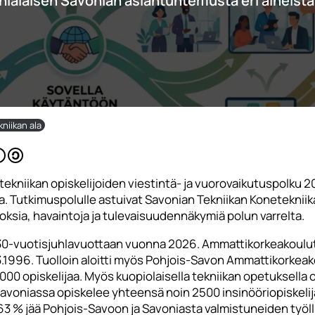
nialaisen Savonian asiantuntemusta eri aiheista
kniikan ala
tekniikan opiskelijoiden viestintä- ja vuorovaikutuspolku 
. Tutkimuspolulle astuivat Savonian Tekniikan Konetekniik
uloksia, havaintoja ja tulevaisuudennäkymiä polun varrelta.
0-vuotisjuhlavuottaan vuonna 2026. Ammattikorkeakoulut a
.1996. Tuolloin aloitti myös Pohjois-Savon Ammattikorkea
000 opiskelijaa. Myös kuopiolaisella tekniikan opetuksella
lä Savoniassa opiskelee yhteensä noin 2500 insinööriopiskel
ta 63 % jää Pohjois-Savoon ja Savoniasta valmistuneiden työ