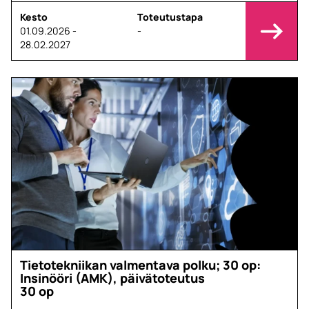
Kesto
Toteutustapa
01.09.2026 -
-
28.02.2027
Tietotekniikan valmentava polku; 30 op:
Insinööri (AMK), päivätoteutus
30 op