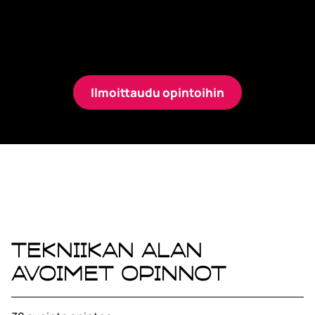
joilla päivität osaamistasi ja varmistat
menestymisen myös tulevaisuuden
työelämässä.
Ilmoittaudu opintoihin
Tekniikan alan
avoimet opinnot