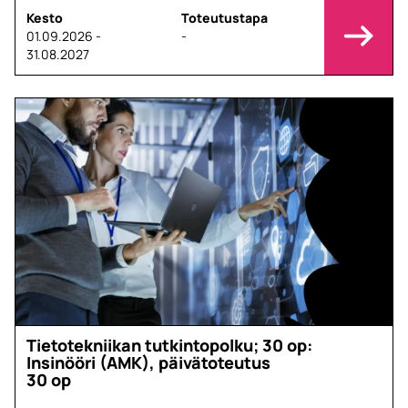
Kesto
Toteutustapa
01.09.2026 -
-
31.08.2027
Tietotekniikan tutkintopolku; 30 op:
Insinööri (AMK), päivätoteutus
30 op