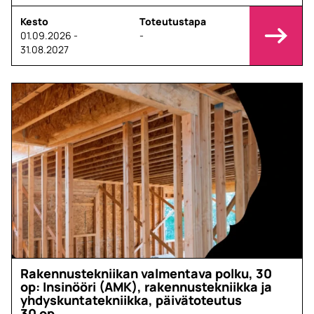
Kesto
Toteutustapa
01.09.2026 -
-
31.08.2027
Rakennustekniikan valmentava polku, 30
op: Insinööri (AMK), rakennustekniikka ja
yhdyskuntatekniikka, päivätoteutus
30 op