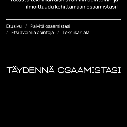
ilmoittaudu kehittämään osaamistasi!
Etusivu
Päivitä osaamistasi
Etsi avoimia opintoja
Tekniikan ala
Täydennä osaamistasi
Toimintaympäristön jatkuva muutos ja
teknologian kehitysharppaukset vaativat
tekniikan alalla jatkuvaa uuden oppimista.
Savonian tekniikan alan avoimet opinnot
tarjoavat kattavan valikoiman koulutuksia,