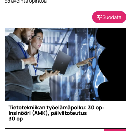
38
avointa opintoa
Suodata
Tietotekniikan työelämäpolku; 30 op:
Insinööri (AMK), päivätoteutus
30 op