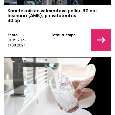
Konetekniikan valmentava polku, 30 op:
Insinööri (AMK), päivätoteutus
30 op
Kesto
Toteutustapa
01.09.2026 -
-
31.08.2027