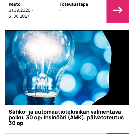
Kesto
Toteutustapa
01.09.2026 -
-
31.08.2027
Sähkö- ja automaatiotekniikan valmentava
polku, 30 op: Insinööri (AMK), päivätoteutus
30 op