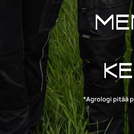
me
ke
*Agrologi pitää p