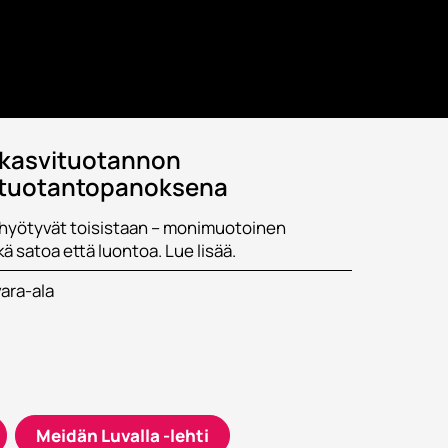
oja.
iskasvituotannon
tuotantopanoksena
ät hyötyvät toisistaan – monimuotoinen
ä satoa että luontoa. Lue lisää.
ara-ala
Meidän Luvalla -lehti