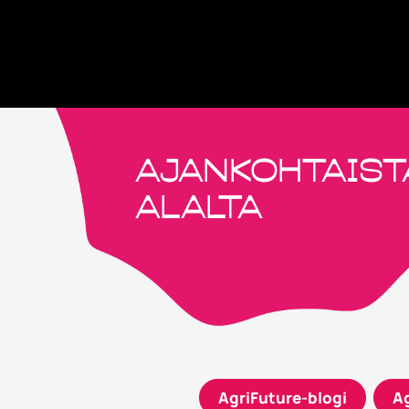
Tut
Ajankohtaist
alalta
AgriFuture-blogi
Ag