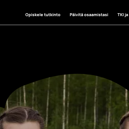
Opiskele tutkinto
Päivitä osaamistasi
TKI ja
ara-ala