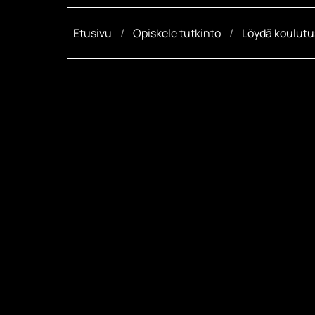
Etusivu
Opiskele tutkinto
Löydä koulutu
Savo
Ag
maata
väl
yrit