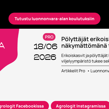
kintoon voi sisällyttää myös hevostalouden opint
Tutustu luonnonvara-alan koulutuksiin
PRO
Pölyttäjät eriko
a
näkymättömänä 
18/06
Erikoiskasvit ja pölyttäj
2026
viljelyympäristö tukee sek
Artikkelit Pro
Luonnonv
rologit Facebookissa
Agrologit Instagramissa