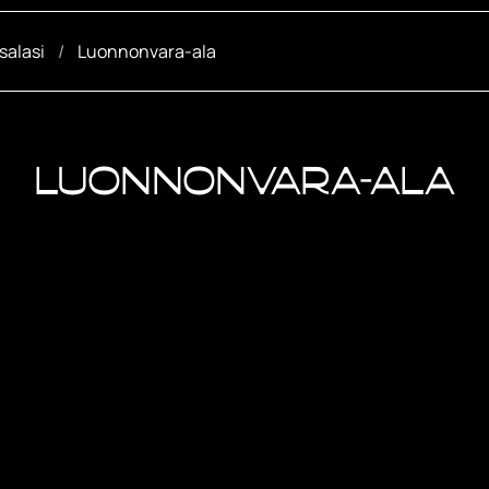
salasi
Luonnonvara-ala
Luonnonvara-ala
nian agrologikoulutuksesta saat monipuoliset 
luonnonvara-alan ammattilaiseksi.
rologina olet ruoantuotannon asiantuntija. Tun
louden biologian, maaseutuelinkeinojen ja ympä
isen vuorovaikutuksen sekä maaseudun monipuol
ystoiminnan. Osaat hyödyntää työssäsi teknologi
erilaisia tuotantovälineitä.