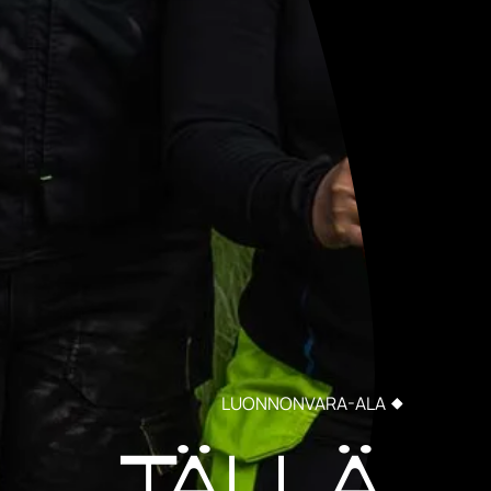
LUONNONVARA-ALA
Tällä