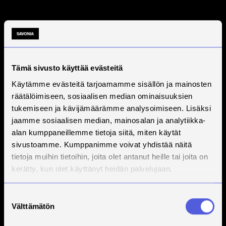
Tämä sivusto käyttää evästeitä
Käytämme evästeitä tarjoamamme sisällön ja mainosten
räätälöimiseen, sosiaalisen median ominaisuuksien
tukemiseen ja kävijämäärämme analysoimiseen. Lisäksi
jaamme sosiaalisen median, mainosalan ja analytiikka-
alan kumppaneillemme tietoja siitä, miten käytät
sivustoamme. Kumppanimme voivat yhdistää näitä
tietoja muihin tietoihin, joita olet antanut heille tai joita on
kerätty, kun olet käyttänyt heidän palvelujaan.
Suostumuksen
Välttämätön
valinta