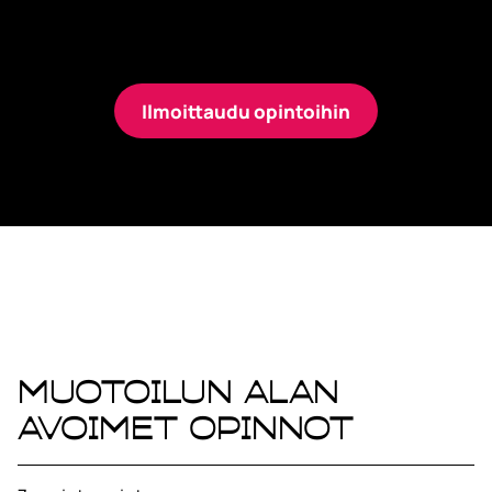
Avoimien opintojen kautta voit kasvattaa
osaamistasi ja loistaa työssäsi.
Ilmoittaudu opintoihin
Muotoilun alan
avoimet opinnot