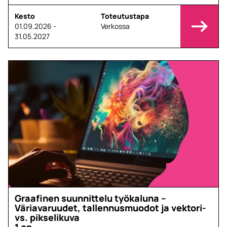
Kesto
Toteutustapa
01.09.2026 -
Verkossa
31.05.2027
Graafinen suunnittelu työkaluna –
Väriavaruudet, tallennusmuodot ja vektori-
vs. pikselikuva