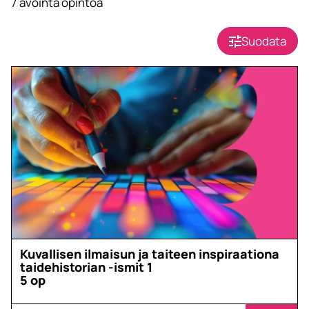
7
avointa opintoa
Suodata
Kuvallisen ilmaisun ja taiteen inspiraationa
taidehistorian -ismit 1
5 op