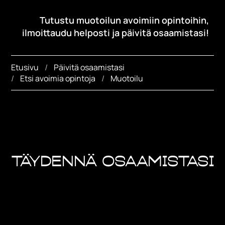
Tutustu muotoilun avoimiin opintoihin,
ilmoittaudu helposti ja päivitä osaamistasi!
Etusivu
Päivitä osaamistasi
Etsi avoimia opintoja
Muotoilu
Täydennä osaamistasi
Savonian muotoilun alan avoimet opinnot
tarjoavat yksittäisiä opintojaksoja,
opintokokonaisuuksia ja polkuopintoja.