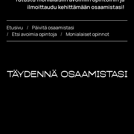
ilmoittaudu kehittämään osaamistasi!
Etusivu
Päivitä osaamistasi
Etsi avoimia opintoja
Monialaiset opinnot
Täydennä osaamistasi
Savonian monialaiset avoimet opinnot
tarjoavat mahdollisuuden laajentaa
osaamistasi ja vastata työelämän muuttuviin
tarpeisiin. Opinnot sopivat niin ammatillisen
kehittymisen kuin uranvaihdon tueksi, ja ne
voi suorittaa joustavasti työn ohessa.