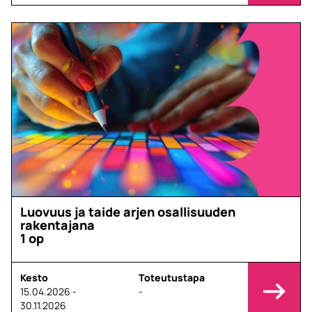
Luovuus ja taide arjen osallisuuden
rakentajana
1 op
Kesto
Toteutustapa
15.04.2026 -
-
30.11.2026