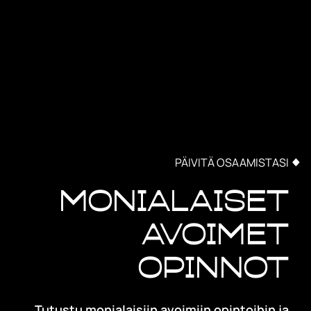
PÄIVITÄ OSAAMISTASI
Monialaiset
avoimet
opinnot
Tutustu monialaisiin avoimiin opintoihin ja