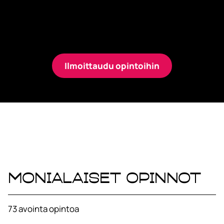
Monialaiset opinnot sopivat kaikille –
koulutustaustasta riippumatta.
Ilmoittaudu opintoihin
Monialaiset opinnot
73
avointa opintoa