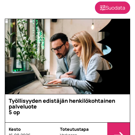
Suodata
Työllisyyden edistäjän henkilökohtainen
palveluote
5 op
Kesto
Toteutustapa