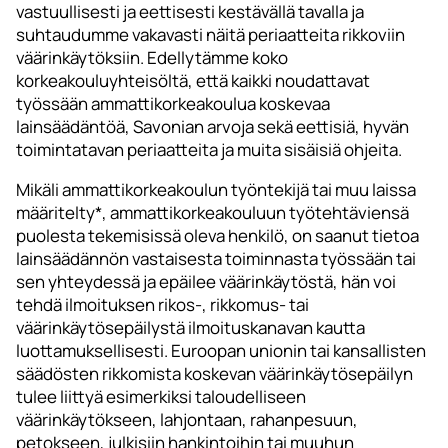
vastuullisesti ja eettisesti kestävällä tavalla ja
suhtaudumme vakavasti näitä periaatteita rikkoviin
väärinkäytöksiin. Edellytämme koko
korkeakouluyhteisöltä, että kaikki noudattavat
työssään ammattikorkeakoulua koskevaa
lainsäädäntöä, Savonian arvoja sekä eettisiä, hyvän
toimintatavan periaatteita ja muita sisäisiä ohjeita.
Mikäli ammattikorkeakoulun työntekijä tai muu laissa
määritelty*, ammattikorkeakouluun työtehtäviensä
puolesta tekemisissä oleva henkilö, on saanut tietoa
lainsäädännön vastaisesta toiminnasta työssään tai
sen yhteydessä ja epäilee väärinkäytöstä, hän voi
tehdä ilmoituksen rikos-, rikkomus- tai
väärinkäytösepäilystä ilmoituskanavan kautta
luottamuksellisesti. Euroopan unionin tai kansallisten
säädösten rikkomista koskevan väärinkäytösepäilyn
tulee liittyä esimerkiksi taloudelliseen
väärinkäytökseen, lahjontaan, rahanpesuun,
petokseen, julkisiin hankintoihin tai muuhun