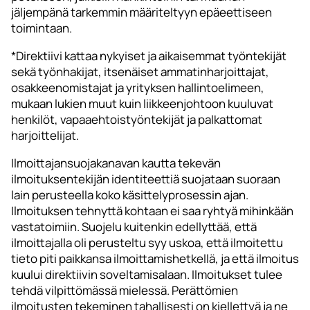
jäljempänä tarkemmin määriteltyyn epäeettiseen
toimintaan.
*Direktiivi kattaa nykyiset ja aikaisemmat työntekijät
sekä työnhakijat, itsenäiset ammatinharjoittajat,
osakkeenomistajat ja yrityksen hallintoelimeen,
mukaan lukien muut kuin liikkeenjohtoon kuuluvat
henkilöt, vapaaehtoistyöntekijät ja palkattomat
harjoittelijat.
Ilmoittajansuojakanavan kautta tekevän
ilmoituksentekijän identiteettiä suojataan suoraan
lain perusteella koko käsittelyprosessin ajan.
Ilmoituksen tehnyttä kohtaan ei saa ryhtyä mihinkään
vastatoimiin. Suojelu kuitenkin edellyttää, että
ilmoittajalla oli perusteltu syy uskoa, että ilmoitettu
tieto piti paikkansa ilmoittamishetkellä, ja että ilmoitus
kuului direktiivin soveltamisalaan. Ilmoitukset tulee
tehdä vilpittömässä mielessä. Perättömien
ilmoitusten tekeminen tahallisesti on kiellettyä ja ne