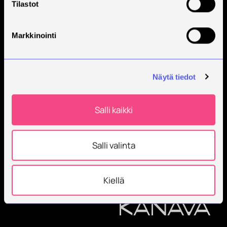
Tilastot
Markkinointi
Näytä tiedot
Salli kaikki
Väärin-
Salli valinta
käytösten
ilmoitus-
Kiellä
kanava