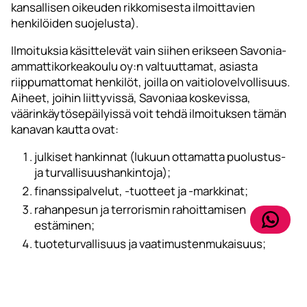
kansallisen oikeuden rikkomisesta ilmoittavien
henkilöiden suojelusta).
Ilmoituksia käsittelevät vain siihen erikseen Savonia-
ammattikorkeakoulu oy:n valtuuttamat, asiasta
riippumattomat henkilöt, joilla on vaitiolovelvollisuus.
Aiheet, joihin liittyvissä, Savoniaa koskevissa,
väärinkäytösepäilyissä voit tehdä ilmoituksen tämän
kanavan kautta ovat:
julkiset hankinnat (lukuun ottamatta puolustus-
ja turvallisuushankintoja);
finanssipalvelut, -tuotteet ja -markkinat;
rahanpesun ja terrorismin rahoittamisen
estäminen;
tuoteturvallisuus ja vaatimustenmukaisuus;
liikenneturvallisuus;
ympäristönsuojelu;
säteily- ja ydinturvallisuus;