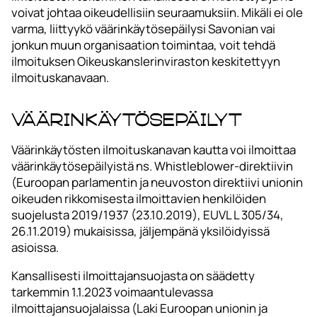
voivat johtaa oikeudellisiin seuraamuksiin. Mikäli ei ole
varma, liittyykö väärinkäytösepäilysi Savonian vai
jonkun muun organisaation toimintaa, voit tehdä
ilmoituksen Oikeuskanslerinviraston keskitettyyn
ilmoituskanavaan.
Väärinkäytösepäilyt
Väärinkäytösten ilmoituskanavan kautta voi ilmoittaa
väärinkäytösepäilyistä ns. Whistleblower-direktiivin
(Euroopan parlamentin ja neuvoston direktiivi unionin
oikeuden rikkomisesta ilmoittavien henkilöiden
suojelusta 2019/1937 (23.10.2019), EUVL L 305/34,
26.11.2019) mukaisissa, jäljempänä yksilöidyissä
asioissa.
Kansallisesti ilmoittajansuojasta on säädetty
tarkemmin 1.1.2023 voimaantulevassa
ilmoittajansuojalaissa (Laki Euroopan unionin ja