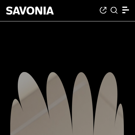
Väärinkäytösten il