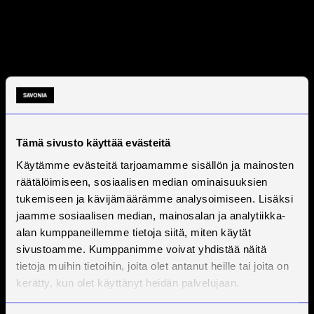
Tämä sivusto käyttää evästeitä
Käytämme evästeitä tarjoamamme sisällön ja mainosten
räätälöimiseen, sosiaalisen median ominaisuuksien
tukemiseen ja kävijämäärämme analysoimiseen. Lisäksi
jaamme sosiaalisen median, mainosalan ja analytiikka-
alan kumppaneillemme tietoja siitä, miten käytät
sivustoamme. Kumppanimme voivat yhdistää näitä
tietoja muihin tietoihin, joita olet antanut heille tai joita on
kerätty, kun olet käyttänyt heidän palvelujaan.