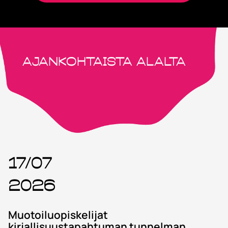
Ajankohtaista alalta
17/07
2026
Muotoiluopiskelijat
kirjallisuustapahtuman tunnelman