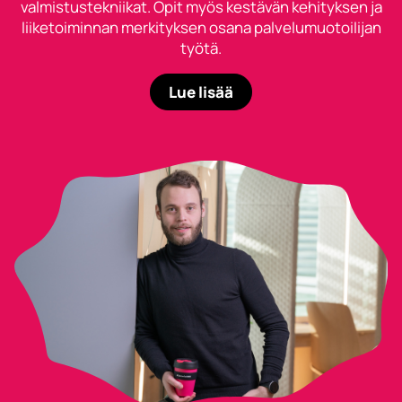
valmistustekniikat. Opit myös kestävän kehityksen ja
liiketoiminnan merkityksen osana palvelumuotoilijan
työtä.
Lue lisää