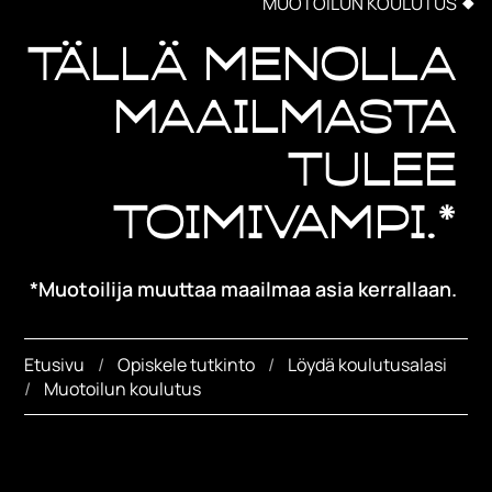
MUOTOILUN KOULUTUS
Tällä menolla
maailmasta
tulee
toimivampi.*
*Muotoilija muuttaa maailmaa asia kerrallaan.
Etusivu
Opiskele tutkinto
Löydä koulutusalasi
Muotoilun koulutus