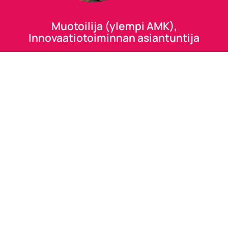
Muotoilija (ylempi AMK),
Innovaatiotoiminnan asiantuntija
Innovaatiotoiminnan asiantuntija (YAMK) -tutkinto-
ohjelmassa syvennyt liiketoimintamahdollisuuksien
kehittämiseen innovaatioprosessiopintojen avulla.
Keskeisiä teemoja ovat asiakastarpeen
tunnistaminen, asiakasymmärrys ja myyntitaidot.
Lue lisää