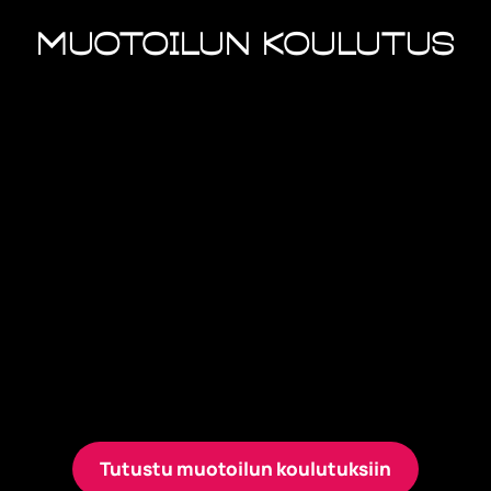
Muotoilun koulutus
Muotoilun koulutus avaa ovet maailmaan,
jossa tulevaisuuden kysymykset ratkotaan
luovuudella.
Muotoilun päivätoteutuksessa voit
sisällyttää opintoihisi korumuotoilua,
vaatetusmuotoilua, teollista muotoilua,
palvelumuotoilua ja
sisustusarkkitehtuuriopintoja.
Monimuotototeutus painottuu
palvelumuotoiluun.
Tutustu muotoilun koulutuksiin