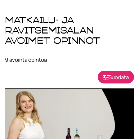
Matkailu- ja
ravitsemisalan
avoimet opinnot
9
avointa opintoa
Suodata