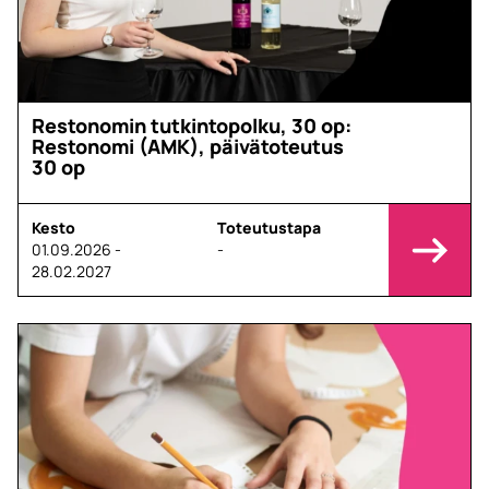
Restonomin tutkintopolku, 30 op:
Restonomi (AMK), päivätoteutus
30 op
Kesto
Toteutustapa
01.09.2026 -
-
28.02.2027