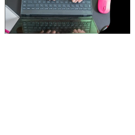
Avoimen amk:n opintoja opintosuunnitelman
(10 op) mukaan
10 op
Kesto
Toteutustapa
01.08.2026 -
-
31.07.2027