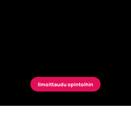
Muuttuvassa maailmassa oman osaamisen
päivittäminen on edellytys menestykselle ja
työyhteisön kehittymiselle.
Savonian matkailu- ja ravitsemisalan
avoimet opinnot tarjoavat kattavan
valikoiman koulutuksia, joiden avulla voit
kasvattaa osaamistasi, kehittyä työssäsi ja
edetä urallasi.
Ilmoittaudu opintoihin