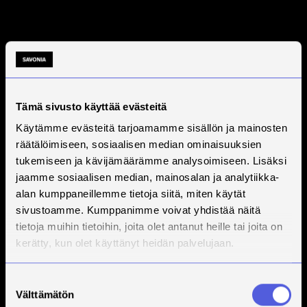
Tämä sivusto käyttää evästeitä
Käytämme evästeitä tarjoamamme sisällön ja mainosten
räätälöimiseen, sosiaalisen median ominaisuuksien
tukemiseen ja kävijämäärämme analysoimiseen. Lisäksi
jaamme sosiaalisen median, mainosalan ja analytiikka-
alan kumppaneillemme tietoja siitä, miten käytät
sivustoamme. Kumppanimme voivat yhdistää näitä
tietoja muihin tietoihin, joita olet antanut heille tai joita on
kerätty, kun olet käyttänyt heidän palvelujaan.
Suostumuksen
Välttämätön
valinta