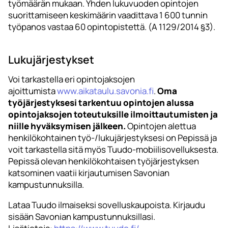
työmäärän mukaan. Yhden lukuvuoden opintojen
suorittamiseen keskimäärin vaadittava 1 600 tunnin
työpanos vastaa 60 opintopistettä. (A 1129/2014 §3).
Lukujärjestykset
Voi tarkastella eri opintojaksojen
ajoittumista
www.aikataulu.savonia.fi
.
Oma
työjärjestyksesi tarkentuu opintojen alussa
opintojaksojen toteutuksille ilmoittautumisten ja
niille hyväksymisen jälkeen.
Opintojen alettua
henkilökohtainen työ-/lukujärjestyksesi on Pepissä ja
voit tarkastella sitä myös Tuudo-mobiilisovelluksesta.
Pepissä olevan henkilökohtaisen työjärjestyksen
katsominen vaatii kirjautumisen Savonian
kampustunnuksilla.
Lataa Tuudo ilmaiseksi sovelluskaupoista. Kirjaudu
sisään Savonian kampustunnuksillasi.