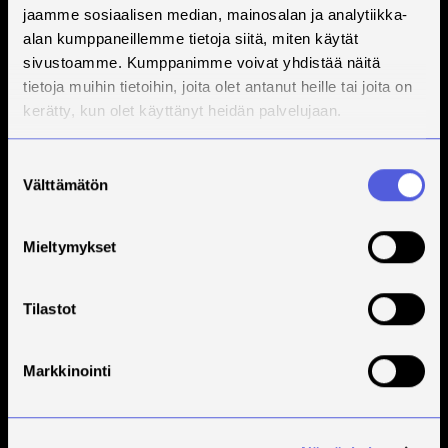
jaamme sosiaalisen median, mainosalan ja analytiikka-
alan kumppaneillemme tietoja siitä, miten käytät
sivustoamme. Kumppanimme voivat yhdistää näitä
tietoja muihin tietoihin, joita olet antanut heille tai joita on
kerätty, kun olet käyttänyt heidän palvelujaan.
Suostumuksen
Välttämätön
valinta
Mieltymykset
Lukujärjes-
Tilastot
tykset ja
Markkinointi
lukuvuoden