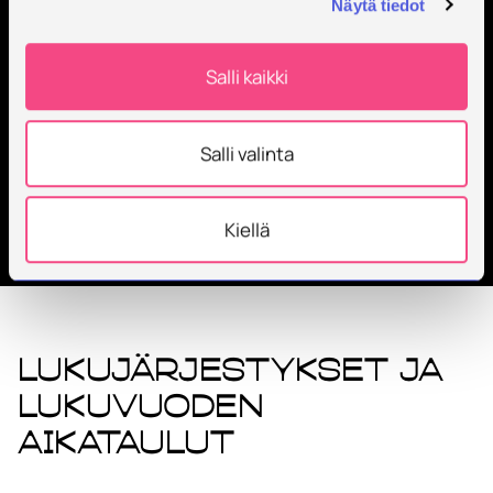
aikataulut
Näytä tiedot
Salli kaikki
Etusivu
Opiskele tutkinto
Tutkinnot ja hakeminen
Salli valinta
Lukujärjestykset ja aikataulut
Kiellä
Lukujärjestykset ja
lukuvuoden
aikataulut