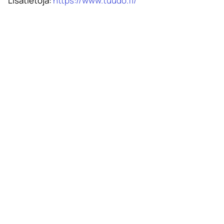
Lisätietoja:
https://www.tuudo.fi/
Tilaa Savonian uutiskirje
Savonia on kansainvälinen työelämäläheinen
korkeakoulu, joka kouluttaa, tutkii, kehittää ja
innovoi.
Opiskelijoita + 9000