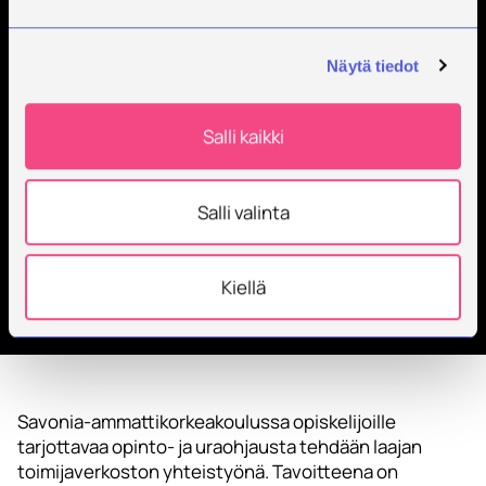
Opinto- ja
Näytä tiedot
uraohjaus
Salli kaikki
Salli valinta
Etusivu
Opiskele tutkinto
Tietoa opiskelusta
Opinto- ja uraohjaus
Kiellä
Savonia-ammattikorkeakoulussa opiskelijoille
tarjottavaa opinto- ja uraohjausta tehdään laajan
toimijaverkoston yhteistyönä. Tavoitteena on