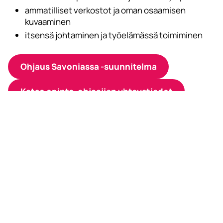
ammatilliset verkostot ja oman osaamisen
kuvaaminen
itsensä johtaminen ja työelämässä toimiminen
Ohjaus Savoniassa -suunnitelma
Katso opinto-ohjaajien yhteystiedot
Tilaa Savonian uutiskirje