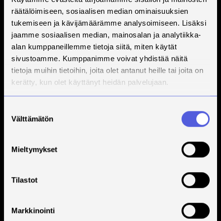
räätälöimiseen, sosiaalisen median ominaisuuksien
tukemiseen ja kävijämäärämme analysoimiseen. Lisäksi
jaamme sosiaalisen median, mainosalan ja analytiikka-
alan kumppaneillemme tietoja siitä, miten käytät
sivustoamme. Kumppanimme voivat yhdistää näitä
tietoja muihin tietoihin, joita olet antanut heille tai joita on
kerätty, kun olet käyttänyt heidän palvelujaan.
Suostumuksen
Välttämätön
valinta
Mieltymykset
Tilastot
Markkinointi