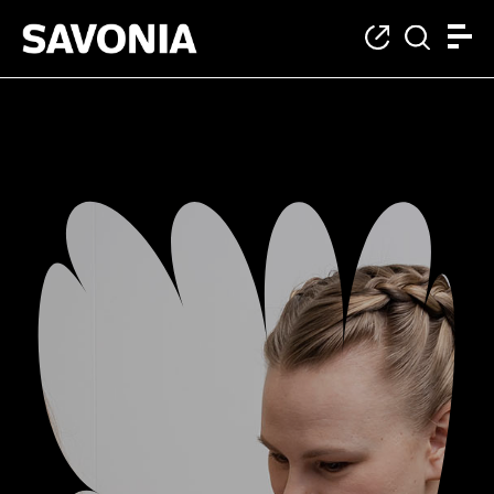
Opinto- ja uraohjau