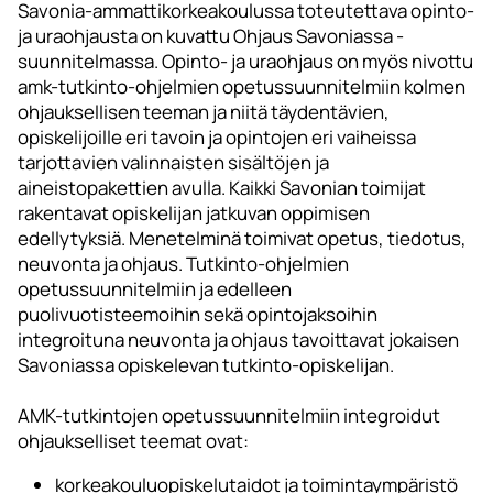
Savonia-ammattikorkeakoulussa toteutettava opinto-
ja uraohjausta on kuvattu Ohjaus Savoniassa -
suunnitelmassa. Opinto- ja uraohjaus on myös nivottu
amk-tutkinto-ohjelmien opetussuunnitelmiin kolmen
ohjauksellisen teeman ja niitä täydentävien,
opiskelijoille eri tavoin ja opintojen eri vaiheissa
tarjottavien valinnaisten sisältöjen ja
aineistopakettien avulla. Kaikki Savonian toimijat
rakentavat opiskelijan jatkuvan oppimisen
edellytyksiä. Menetelminä toimivat opetus, tiedotus,
neuvonta ja ohjaus. Tutkinto-ohjelmien
opetussuunnitelmiin ja edelleen
puolivuotisteemoihin sekä opintojaksoihin
integroituna neuvonta ja ohjaus tavoittavat jokaisen
Savoniassa opiskelevan tutkinto-opiskelijan.
AMK-tutkintojen opetussuunnitelmiin integroidut
ohjaukselliset teemat ovat:
korkeakouluopiskelutaidot ja toimintaympäristö