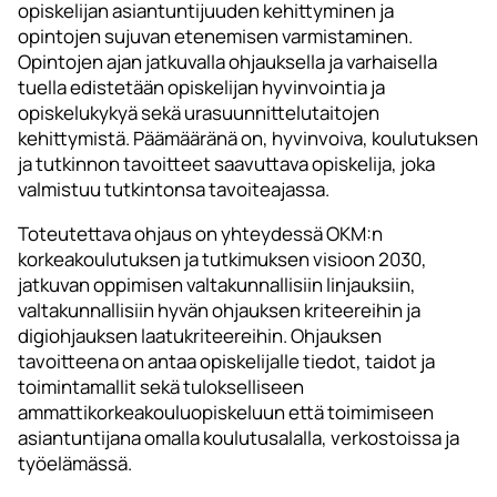
opiskelijan asiantuntijuuden kehittyminen ja
opintojen sujuvan etenemisen varmistaminen.
Opintojen ajan jatkuvalla ohjauksella ja varhaisella
tuella edistetään opiskelijan hyvinvointia ja
opiskelukykyä sekä urasuunnittelutaitojen
kehittymistä. Päämääränä on, hyvinvoiva, koulutuksen
ja tutkinnon tavoitteet saavuttava opiskelija, joka
valmistuu tutkintonsa tavoiteajassa.
Toteutettava ohjaus on yhteydessä OKM:n
korkeakoulutuksen ja tutkimuksen visioon 2030,
jatkuvan oppimisen valtakunnallisiin linjauksiin,
valtakunnallisiin hyvän ohjauksen kriteereihin ja
digiohjauksen laatukriteereihin. Ohjauksen
tavoitteena on antaa opiskelijalle tiedot, taidot ja
toimintamallit sekä tulokselliseen
ammattikorkeakouluopiskeluun että toimimiseen
asiantuntijana omalla koulutusalalla, verkostoissa ja
työelämässä.