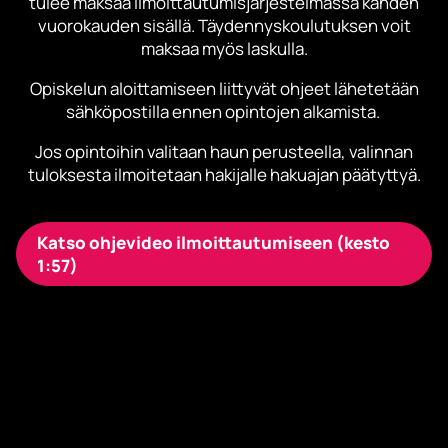
tulee maksaa ilmoittautumisjärjestelmässä kahden
vuorokauden sisällä. Täydennyskoulutuksen voit
maksaa myös laskulla.
Opiskelun aloittamiseen liittyvät ohjeet lähetetään
sähköpostilla ennen opintojen alkamista.
Jos opintoihin valitaan haun perusteella, valinnan
tuloksesta ilmoitetaan hakijalle hakuajan päätyttyä.
Katso ohjevideo ilmoittautumiseen (kesto 
1:57)