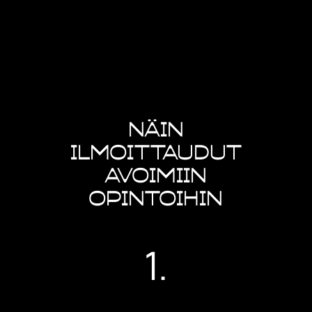
Näin
ilmoittaudut
avoimiin
opintoihin
1.