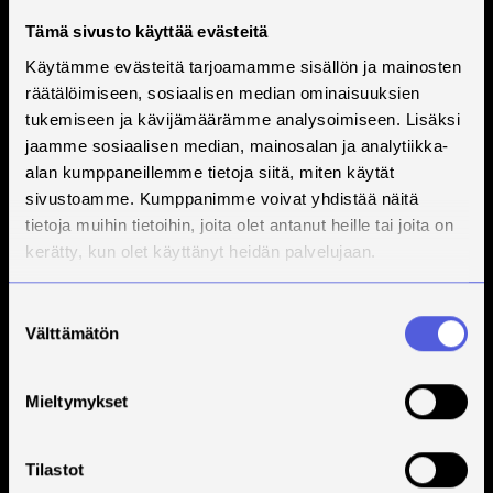
Tämä sivusto käyttää evästeitä
Käytämme evästeitä tarjoamamme sisällön ja mainosten
räätälöimiseen, sosiaalisen median ominaisuuksien
tukemiseen ja kävijämäärämme analysoimiseen. Lisäksi
jaamme sosiaalisen median, mainosalan ja analytiikka-
alan kumppaneillemme tietoja siitä, miten käytät
sivustoamme. Kumppanimme voivat yhdistää näitä
tietoja muihin tietoihin, joita olet antanut heille tai joita on
kerätty, kun olet käyttänyt heidän palvelujaan.
Suostumuksen
Välttämätön
valinta
Mieltymykset
Tilastot