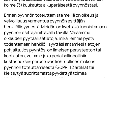
kolme (3) kuukautta alkuperäisestä pyynnöstäsi.
Ennen pyynnön toteuttamista meillä on oikeus ja
velvollisuus varmentua pyynnön esittäjän
henkilöllisyydestä. Meidän on kyettävä tunnistamaan
pyynnön esittäjä riittävällä tavalla. Varaamme
oikeuden pyytää lisätietoja, mikäli emme pysty
todentamaan henkilöllisyyttäsi antamiesi tietojen
pohjalta. Jos pyyntösi on ilmeisen perusteeton tai
kohtuuton, voimme joko periä hallinnollisiin
kustannuksiin perustuvan kohtuullisen maksun
pyynnön toteuttamisesta (GDPR, 12 artikla) tai
kieltäytyä suorittamasta pyydettyä toimea.
Käsittelemme antamiasi henkilötietoja vain pyyntösi
toteuttamista varten sekä pyynnön esittäjän
riittäväksi tunnistamiseksi. Jos emme pysty riittävästi
varmistumaan siitä, että rekisterissä olevat
henkilötiedot koskevat juuri sinua, emme
valitettavasti voi toimittaa kyseisiä henkilötietoja.