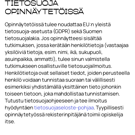
Tietosuoja
opinnäytetöissä
Opinnäytetöissä tulee noudattaa EU:n yleistä
tietosuoja-asetusta (GDPR) sekä Suomen
tietosuojalakia. Jos opinnäytteesi sisältää
tutkimuksen, jossa kerätään henkilötietoja (vastaajaa
yksilöiviä tietoja, esim. nimi, ikä, sukupuoli,
asuinpaikka, ammatti), tulee sinun valmistella
tutkimukseen osallistuville tietosuojailmoitus.
Henkilötietoja ovat sellaiset tiedot, joiden perusteella
henkilö voidaan tunnistaa suoraan tai välillisesti
esimerkiksi yhdistämällä yksittäinen tieto johonkin
toiseen tietoon, joka mahdollistaa tunnistamisen.
Tutustu tietosuojaohjeeseen ja tee ilmoitus
hyödyntäen
tietosuojaseloste-pohjaa
. Tyypillisesti
opinnäytetyössä rekisterinpitäjänä toimii opiskelija
itse.