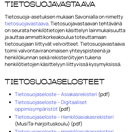
Tietosuojavastaava
Tietosuoja-asetuksen mukaan Savonialla on nimetty
tietosuojavastaava
. Tietosuojavastaavan tehtävänä
on seurata henkilötietojen käsittelyn lainmukaisuutta
ja auttaa ammattikorkeakoulua toteuttamaan
tietosuojaan liittyvät velvoitteet. Tietosuojavastaava
toimii valvontaviranomaisen yhteyspisteenä ja
henkilökunnan sekä rekisteröityjen tukena
henkilötietojen käsittelyyn liittyvissä kysymyksissä.
Tietosuojaselosteet
Tietosuojaseloste – Asiakasrekisteri
(pdf)
Tietosuojaseloste – Digitaaliset
oppimisympäristöt
(pdf)
Tietosuojaseloste – Henkilöasiakasrekisteri
(MusiTa-harjoituskoulu) (pdf)
Tietosuojaseloste – Henkilöasiakasrekisteri