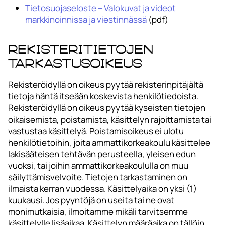
Tietosuojaseloste – Valokuvat ja videot
markkinoinnissa ja viestinnässä
(pdf)
Rekisteritietojen
tarkastusoikeus
Rekisteröidyllä on oikeus pyytää rekisterinpitäjältä
tietoja häntä itseään koskevista henkilötiedoista.
Rekisteröidyllä on oikeus pyytää kyseisten tietojen
oikaisemista, poistamista, käsittelyn rajoittamista tai
vastustaa käsittelyä. Poistamisoikeus ei ulotu
henkilötietoihin, joita ammattikorkeakoulu käsittelee
lakisääteisen tehtävän perusteella, yleisen edun
vuoksi, tai joihin ammattikorkeakoululla on muu
säilyttämisvelvoite. Tietojen tarkastaminen on
ilmaista kerran vuodessa. Käsittelyaika on yksi (1)
kuukausi. Jos pyyntöjä on useita tai ne ovat
monimutkaisia, ilmoitamme mikäli tarvitsemme
käsittelylle lisäaikaa. Käsittelyn määräaika on tällöin