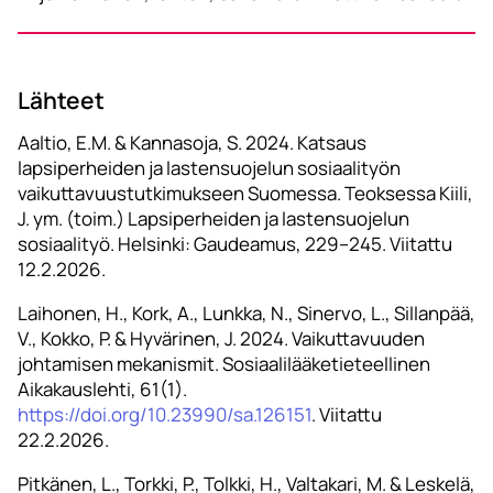
Lähteet
Aaltio, E.M. & Kannasoja, S. 2024. Katsaus
lapsiperheiden ja lastensuojelun sosiaalityön
vaikuttavuustutkimukseen Suomessa. Teoksessa Kiili,
J. ym. (toim.) Lapsiperheiden ja lastensuojelun
sosiaalityö. Helsinki: Gaudeamus, 229–245. Viitattu
12.2.2026.
Laihonen, H., Kork, A., Lunkka, N., Sinervo, L., Sillanpää,
V., Kokko, P. & Hyvärinen, J. 2024. Vaikuttavuuden
johtamisen mekanismit. Sosiaalilääketieteellinen
Aikakauslehti, 61(1).
https://doi.org/10.23990/sa.126151
. Viitattu
22.2.2026.
Pitkänen, L., Torkki, P., Tolkki, H., Valtakari, M. & Leskelä,