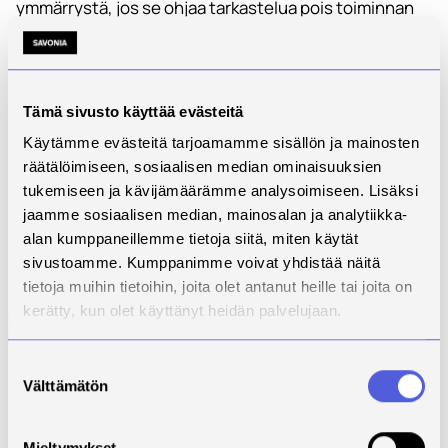
ymmärrystä, jos se ohjaa tarkastelua pois toiminnan
merkityksellisistä, mutta vaikeammin mitattavista
ulottuvuuksista.
Askeleet kohti
Tämä sivusto käyttää evästeitä
systemaattisempaa
Käytämme evästeitä tarjoamamme sisällön ja mainosten
räätälöimiseen, sosiaalisen median ominaisuuksien
vaikuttavuutta
tukemiseen ja kävijämäärämme analysoimiseen. Lisäksi
jaamme sosiaalisen median, mainosalan ja analytiikka-
Tetri (2026) hahmottelee sosiaali- ja
alan kumppaneillemme tietoja siitä, miten käytät
terveysjärjestöjen vaikuttavuuden todentamisen
sivustoamme. Kumppanimme voivat yhdistää näitä
kehittämistä. Keskeiset keinot ovat vaikutustiedon
tietoja muihin tietoihin, joita olet antanut heille tai joita on
tuotannon tapojen kehittäminen ja kansallinen
kerätty, kun olet käyttänyt heidän palvelujaan.
koordinaatio.
Ensimmäinen askel on muuttaa nykyisiä
Suostumuksen
vaikutustiedon tuotannon tapoja. Tämä tarkoittaa
Välttämätön
valinta
esimerkiksi sitä, että vaikutuksia mitataan
systemaattisemmin osana arjen toimintaa
Mieltymykset