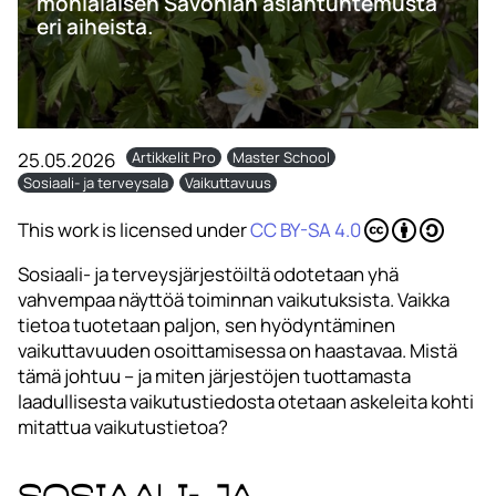
monialaisen Savonian asiantuntemusta
eri aiheista.
25.05.2026
Artikkelit Pro
Master School
Sosiaali- ja terveysala
Vaikuttavuus
This work is licensed under
CC BY-SA 4.0
Sosiaali- ja terveysjärjestöiltä odotetaan yhä
vahvempaa näyttöä toiminnan vaikutuksista. Vaikka
tietoa tuotetaan paljon, sen hyödyntäminen
vaikuttavuuden osoittamisessa on haastavaa. Mistä
tämä johtuu – ja miten järjestöjen tuottamasta
laadullisesta vaikutustiedosta otetaan askeleita kohti
mitattua vaikutustietoa?
Sosiaali- ja