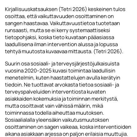
Kirjallisuuskatsauksen (Tetri 2026) keskeinen tulos
osoittaa, että vaikuttavuuden osoittaminen on
sangen haastavaa. Vaikuttavuustietoa tuotetaan
runsaasti, mutta se ei kerry systemaattiseksi
tietopohjaksi, koska tieto kuvataan pääasiassa
laadullisena ilman intervention alussa ja lopussa
tehtyä muutosta kuvaavaa mittausta. (Tetri 2026).
Suurin osa sosiaali- ja terveysjärjestöjulkaisuista
vuosina 2020–2025 kuvasi toimintaa laadullisin
menetelmin, kuten haastattelujen avulla kerätyin
tiedoin. Ne tuottavat arvokasta tietoa sosiaali- ja
terveyspalveluiden interventiosta kuvaten
asiakkaiden kokemuksia ja toiminnan merkitystä,
mutta osoittavat vain vähissä määrin, mikä
toiminnassa todella aiheuttaa muutoksen.
Sosiaalialalla yleensäkin vaikutusmuutoksen
osoittaminen on sagen vaikeaa, koska interventioiden
aikana asiakkaan arjessa on paljon erilaisia muuttujia.