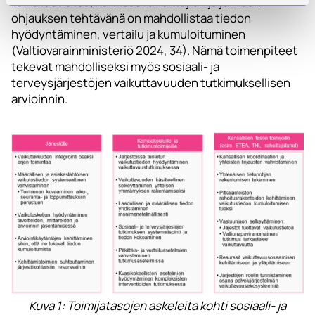
vaikutustietoa, kun taas rahoittajien ja julkisen
ohjauksen tehtävänä on mahdollistaa tiedon
hyödyntäminen, vertailu ja kumuloituminen
(Valtiovarainministeriö 2024, 34). Nämä toimenpiteet
tekevät mahdolliseksi myös sosiaali- ja
terveysjärjestöjen vaikuttavuuden tutkimuksellisen
arvioinnin.
Kuva 1: Toimijatasojen askeleita kohti sosiaali- ja