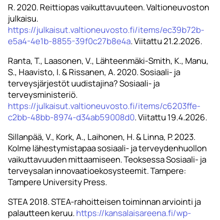
R. 2020. Reittiopas vaikuttavuuteen. Valtioneuvoston
julkaisu.
https://julkaisut.valtioneuvosto.fi/items/ec39b72b-
e5a4-4e1b-8855-39f0c27b8e4a
. Viitattu 21.2.2026.
Ranta, T., Laasonen, V., Lähteenmäki-Smith, K., Manu,
S., Haavisto, I. & Rissanen, A. 2020. Sosiaali- ja
terveysjärjestöt uudistajina? Sosiaali- ja
terveysministeriö.
https://julkaisut.valtioneuvosto.fi/items/c6203ffe-
c2bb-48bb-8974-d34ab59008d0
. Viitattu 19.4.2026.
Sillanpää, V., Kork, A., Laihonen, H. & Linna, P. 2023.
Kolme lähestymistapaa sosiaali- ja terveydenhuollon
vaikuttavuuden mittaamiseen. Teoksessa Sosiaali- ja
terveysalan innovaatioekosysteemit. Tampere:
Tampere University Press.
STEA 2018. STEA-rahoitteisen toiminnan arviointi ja
palautteen keruu.
https://kansalaisareena.fi/wp-