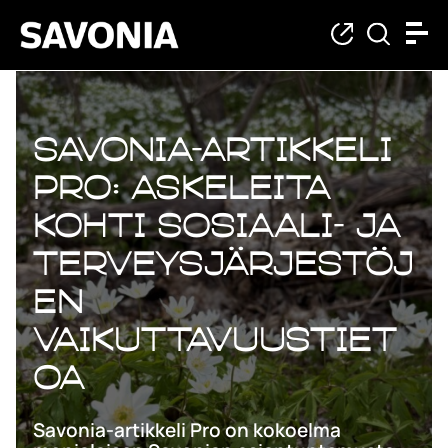
Savonia-artikkeli
Pro: Askeleita
kohti sosiaali- ja
terveysjärjestöj
en
vaikuttavuustiet
oa
Savonia-artikkeli Pro on kokoelma