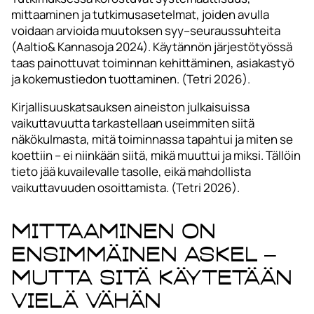
mittaaminen ja tutkimusasetelmat, joiden avulla
voidaan arvioida muutoksen syy–seuraussuhteita
(Aaltio& Kannasoja 2024). Käytännön järjestötyössä
taas painottuvat toiminnan kehittäminen, asiakastyö
ja kokemustiedon tuottaminen. (Tetri 2026).
Kirjallisuuskatsauksen aineiston julkaisuissa
vaikuttavuutta tarkastellaan useimmiten siitä
näkökulmasta, mitä toiminnassa tapahtui ja miten se
koettiin – ei niinkään siitä, mikä muuttui ja miksi. Tällöin
tieto jää kuvailevalle tasolle, eikä mahdollista
vaikuttavuuden osoittamista. (Tetri 2026).
Mittaaminen on
ensimmäinen askel –
mutta sitä käytetään
vielä vähän