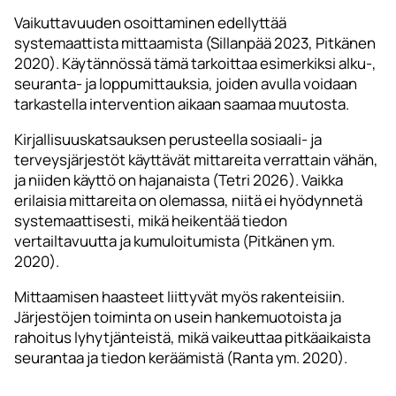
Vaikuttavuuden osoittaminen edellyttää
systemaattista mittaamista (Sillanpää 2023, Pitkänen
2020). Käytännössä tämä tarkoittaa esimerkiksi alku-,
seuranta- ja loppumittauksia, joiden avulla voidaan
tarkastella intervention aikaan saamaa muutosta.
Kirjallisuuskatsauksen perusteella sosiaali- ja
terveysjärjestöt käyttävät mittareita verrattain vähän,
ja niiden käyttö on hajanaista (Tetri 2026). Vaikka
erilaisia mittareita on olemassa, niitä ei hyödynnetä
systemaattisesti, mikä heikentää tiedon
vertailtavuutta ja kumuloitumista (Pitkänen ym.
2020).
Mittaamisen haasteet liittyvät myös rakenteisiin.
Järjestöjen toiminta on usein hankemuotoista ja
rahoitus lyhytjänteistä, mikä vaikeuttaa pitkäaikaista
seurantaa ja tiedon keräämistä (Ranta ym. 2020).