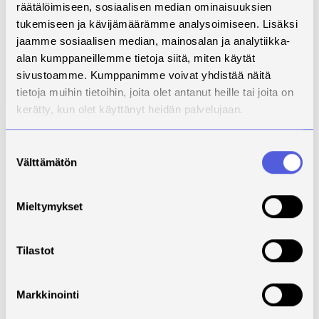
räätälöimiseen, sosiaalisen median ominaisuuksien
voimavaroja organisaatio tarjoaa psykologisen
tukemiseen ja kävijämäärämme analysoimiseen. Lisäksi
turvallisuuden rakentamiseen. Organisaatioissa
jaamme sosiaalisen median, mainosalan ja analytiikka-
psykologista turvallisuutta osana esihenkilötyötä
alan kumppaneillemme tietoja siitä, miten käytät
voidaan vahvistaa muun muassa seuraavilla
sivustoamme. Kumppanimme voivat yhdistää näitä
kehitystoimenpiteillä:
tietoja muihin tietoihin, joita olet antanut heille tai joita on
1. Palautekäytäntöjen vahvistaminen. Selkeät,
kerätty, kun olet käyttänyt heidän palvelujaan.
ennakoitavat ja oppimista tukevat palautekäytännöt
lisäävät johdonmukaisuutta esihenkilötyöhön ja
Suostumuksen
vahvistavat työntekijöiden luottamusta siihen, että
Välttämätön
valinta
palautetta käsitellään rakentavasti. Tämä tukee
ilmapiiriä, jossa onnistumisista, kehityskohteista ja
virheistä voidaan keskustella avoimesti.
Mieltymykset
2. Esihenkilöiden vuorovaikutus- ja
tunnetyöosaamisen vahvistaminen. Vuorovaikutus- ja
Tilastot
tunnetyöosaaminen vahvistaa esihenkilöiden
valmiuksia kuunnella, kohdata työntekijöitä
Markkinointi
turvallisesti ja reagoida rakentavasti myös
haastavissa tilanteissa. Näin esihenkikö voi omalla