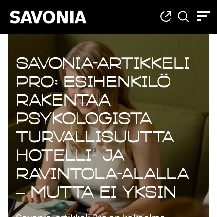
Savonia-artikkeli
Pro: Esihenkilö
rakentaa
psykologista
turvallisuutta
hotelli- ja
ravintola-alalla
– mutta ei yksin