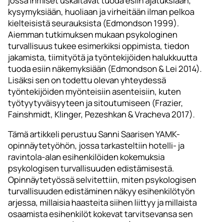
jossa ihmiset uskaltavat tuoda esiin ajatuksiaan,
kysymyksiään, huoliaan ja virheitään ilman pelkoa
kielteisistä seurauksista (Edmondson 1999).
Aiemman tutkimuksen mukaan psykologinen
turvallisuus tukee esimerkiksi oppimista, tiedon
jakamista, tiimityötä ja työntekijöiden halukkuutta
tuoda esiin näkemyksiään (Edmondson & Lei 2014).
Lisäksi sen on todettu olevan yhteydessä
työntekijöiden myönteisiin asenteisiin, kuten
työtyytyväisyyteen ja sitoutumiseen (Frazier,
Fainshmidt, Klinger, Pezeshkan & Vracheva 2017).
Tämä artikkeli perustuu Sanni Saarisen YAMK-
opinnäytetyöhön, jossa tarkasteltiin hotelli- ja
ravintola-alan esihenkilöiden kokemuksia
psykologisen turvallisuuden edistämisestä.
Opinnäytetyössä selvitettiin, miten psykologisen
turvallisuuden edistäminen näkyy esihenkilötyön
arjessa, millaisia haasteita siihen liittyy ja millaista
osaamista esihenkilöt kokevat tarvitsevansa sen