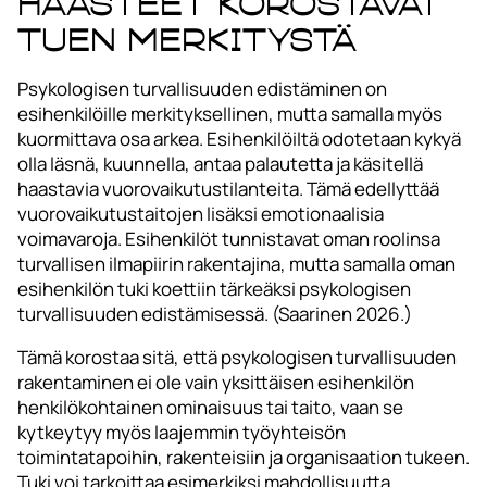
haasteet korostavat
tuen merkitystä
Psykologisen turvallisuuden edistäminen on
esihenkilöille merkityksellinen, mutta samalla myös
kuormittava osa arkea. Esihenkilöiltä odotetaan kykyä
olla läsnä, kuunnella, antaa palautetta ja käsitellä
haastavia vuorovaikutustilanteita. Tämä edellyttää
vuorovaikutustaitojen lisäksi emotionaalisia
voimavaroja. Esihenkilöt tunnistavat oman roolinsa
turvallisen ilmapiirin rakentajina, mutta samalla oman
esihenkilön tuki koettiin tärkeäksi psykologisen
turvallisuuden edistämisessä. (Saarinen 2026.)
Tämä korostaa sitä, että psykologisen turvallisuuden
rakentaminen ei ole vain yksittäisen esihenkilön
henkilökohtainen ominaisuus tai taito, vaan se
kytkeytyy myös laajemmin työyhteisön
toimintatapoihin, rakenteisiin ja organisaation tukeen.
Tuki voi tarkoittaa esimerkiksi mahdollisuutta