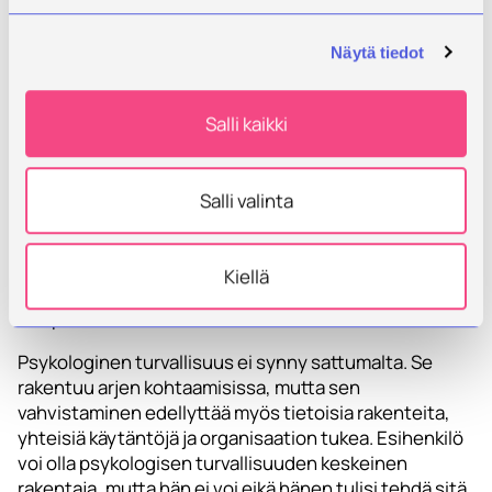
toiminnallaan luoda ilmapiiriä, jossa työntekijöiden on
helpompi tuoda esiin ajatuksiaan, kysymyksiään ja
Näytä tiedot
huoliaan.
3. Esihenkilöiden tukirakenteiden vahvistaminen.
Salli kaikki
Esihenkilöiden tukirakenteet, kuten tukikeskustelu,
vertaistuki ja käytännöt kuormittavien tilanteiden
käsittelyyn, vahvistavat esihenkilöiden omaa
Salli valinta
psykologista turvallisuutta. Kun esihenkilö ei jää yksin
haastavien tilanteiden kanssa, hänellä on paremmat
edellytykset tukea myös työntekijöiden
Kiellä
turvallisuuden kokemusta ja koko työyhteisön
ilmapiiriä.
Psykologinen turvallisuus ei synny sattumalta. Se
rakentuu arjen kohtaamisissa, mutta sen
vahvistaminen edellyttää myös tietoisia rakenteita,
yhteisiä käytäntöjä ja organisaation tukea. Esihenkilö
voi olla psykologisen turvallisuuden keskeinen
rakentaja, mutta hän ei voi eikä hänen tulisi tehdä sitä