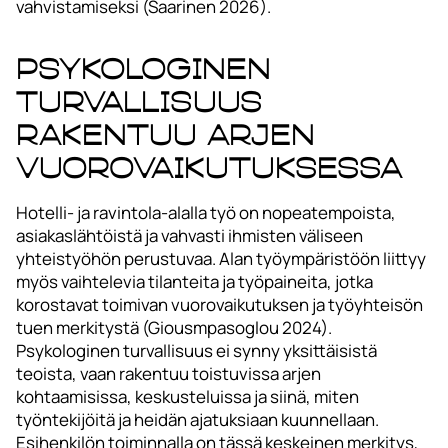
vahvistamiseksi (Saarinen 2026).
Psykologinen
turvallisuus
rakentuu arjen
vuorovaikutuksessa
Hotelli- ja ravintola-alalla työ on nopeatempoista,
asiakaslähtöistä ja vahvasti ihmisten väliseen
yhteistyöhön perustuvaa. Alan työympäristöön liittyy
myös vaihtelevia tilanteita ja työpaineita, jotka
korostavat toimivan vuorovaikutuksen ja työyhteisön
tuen merkitystä (Giousmpasoglou 2024).
Psykologinen turvallisuus ei synny yksittäisistä
teoista, vaan rakentuu toistuvissa arjen
kohtaamisissa, keskusteluissa ja siinä, miten
työntekijöitä ja heidän ajatuksiaan kuunnellaan.
Esihenkilön toiminnalla on tässä keskeinen merkitys,