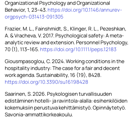
Organizational Psychology and Organizational
Behavior, 1, 23–43.
https://doi.org/10.1146/annurev-
orgpsych-031413-091305
Frazier, M. L., Fainshmidt, S., Klinger, R. L., Pezeshkan,
A. & Vracheva, V. 2017. Psychological safety: A meta-
analytic review and extension. Personnel Psychology,
70 (1), 113–165.
https://doi.org/10.1111/peps.12183
Giousmpasoglou, C. 2024. Working conditions in the
hospitality industry: The case for a fair and decent
work agenda. Sustainability, 16 (19), 8428.
https://doi.org/10.3390/su16198428
Saarinen, S. 2026. Psykologisen turvallisuuden
edistäminen hotelli- ja ravintola-alalla: esihenkilöiden
kokemuksiin perustuva kehittämistyö. Opinnäytetyö.
Savonia-ammattikorkeakoulu.