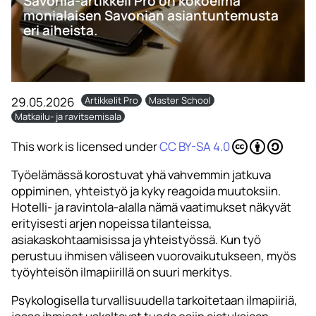
Savonia-artikkeli Pro on kokoelma
monialaisen Savonian asiantuntemusta
eri aiheista.
29.05.2026
Artikkelit Pro
Master School
Matkailu- ja ravitsemisala
This work is licensed under
CC BY-SA 4.0
Työelämässä korostuvat yhä vahvemmin jatkuva
oppiminen, yhteistyö ja kyky reagoida muutoksiin.
Hotelli- ja ravintola-alalla nämä vaatimukset näkyvät
erityisesti arjen nopeissa tilanteissa,
asiakaskohtaamisissa ja yhteistyössä. Kun työ
perustuu ihmisen väliseen vuorovaikutukseen, myös
työyhteisön ilmapiirillä on suuri merkitys.
Psykologisella turvallisuudella tarkoitetaan ilmapiiriä,