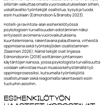
sillä hän vaikuttaa omalla vuorovaikutuksellaan siihen,
uskaltavatko työntekijät osallistua, kysyä ja tuoda
esiin huoliaan (Edmondson & Bransby 2023).
Hotelli-ja ravintola-alan esihenkilötyössä
psykologisen turvallisuuden edistäminen näkyi
erityisesti avoimena vuorovaikutuksena,
kuuntelemisena, rakentavana palautteena, virheistä
oppimisena sekä työntekijöiden osallistaminen
(Saarinen 2026). Nämä tekijät ovat linjassa
Edmondsonin (2018) esittämien johtamisen
käytäntöjen kanssa, joissa psykologista turvallisuutta
voidaan vahvistaa muun muassa kehystämällä työ
oppimisprosessiksi, kutsumalla työntekijöitä
osallistumaan sekä reagoimalla rakentavasti esiin
tuotuihin asioihin.
Esihenkilötyön