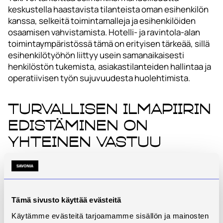
keskustella haastavista tilanteista oman esihenkilön
kanssa, selkeitä toimintamalleja ja esihenkilöiden
osaamisen vahvistamista. Hotelli- ja ravintola-alan
toimintaympäristössä tämä on erityisen tärkeää, sillä
esihenkilötyöhön liittyy usein samanaikaisesti
henkilöstön tukemista, asiakastilanteiden hallintaa ja
operatiivisen työn sujuvuudesta huolehtimista.
Turvallisen ilmapiirin
edistäminen on
yhteinen vastuu
Saarisen (2026) opinnäytetyön perusteella
psykologisen turvallisuuden edistäminen hotelli- ja
ravintola-alalla edellyttää sekä esihenkilöiden
osaamisen vahvistamista että organisaation tukea.
Tämä sivusto käyttää evästeitä
Keskeistä ei ole vain se, miten yksittäinen esihenkilö
Käytämme evästeitä tarjoamamme sisällön ja mainosten
toimii, vaan myös se, millaisia rakenteita, käytäntöjä ja