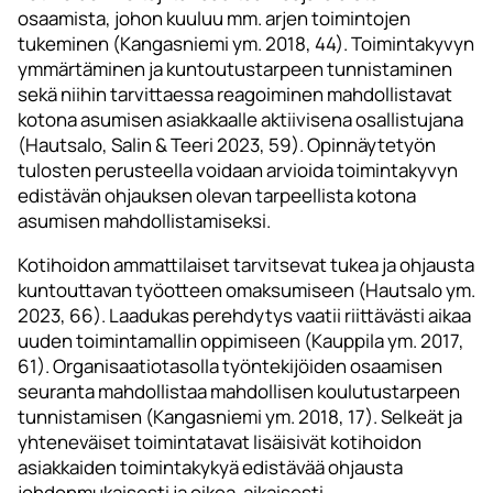
osaamista, johon kuuluu mm. arjen toimintojen
tukeminen (Kangasniemi ym. 2018, 44). Toimintakyvyn
ymmärtäminen ja kuntoutustarpeen tunnistaminen
sekä niihin tarvittaessa reagoiminen mahdollistavat
kotona asumisen asiakkaalle aktiivisena osallistujana
(Hautsalo, Salin & Teeri 2023, 59). Opinnäytetyön
tulosten perusteella voidaan arvioida toimintakyvyn
edistävän ohjauksen olevan tarpeellista kotona
asumisen mahdollistamiseksi.
Kotihoidon ammattilaiset tarvitsevat tukea ja ohjausta
kuntouttavan työotteen omaksumiseen (Hautsalo ym.
2023, 66). Laadukas perehdytys vaatii riittävästi aikaa
uuden toimintamallin oppimiseen (Kauppila ym. 2017,
61). Organisaatiotasolla työntekijöiden osaamisen
seuranta mahdollistaa mahdollisen koulutustarpeen
tunnistamisen (Kangasniemi ym. 2018, 17). Selkeät ja
yhteneväiset toimintatavat lisäisivät kotihoidon
asiakkaiden toimintakykyä edistävää ohjausta
johdonmukaisesti ja oikea-aikaisesti.