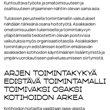
Kuntouttava työote ja omatoimisuuteen ja
osallisuuteen ohjaaminen nähtiin olevan sama asia.
Tuloksien perusteella toimintamallin vaikutukset
nähdään tärkeänä osana hoitotyötä. Asiakkaiden
omatoimisuuden tukemisella ja toimintakyvyn
ylläpitämisellä tiedostettiin olevan positiivisia
vaikutuksia myös organisaatiotasolla. Asiakkaiden
toimintakyvyn edistämisen koettiin ehkäisevän
asiakkaiden kotihoidon käyntimäärien lisääntymistä ja
ympärivuorokautiseen palveluasumiseen siirtymistä.
Arjen toimintakykyä
edistävä toimintamalli
toimivaksi osaksi
kotihoidon arkea
Kotihoidon hoitajilta vaaditaan laaja-alaista