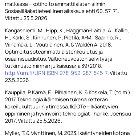
matkassa – kotihoito ammattilaisten silmin.
Sosiaalilääketieteellinen aikakauslehti 60, 57-71.
Viitattu 23.5.2026
Kangasniemi, M., Hipp, K., Häggman-Laitila, A., Kallio,
H., Karki, S., Kinnunen, P., Pietilä, A-M., Saarnio, R.,
Viinamäki, L., Voutilainen, A. & Waldén A. 2018.
Optimoitu soteammattilaistenkoulutus ja
osaamisuudistus. Valtioneuvoston selvitys ja
tutkimustoiminnan julkaisusarja 39/2018.
http://urn.fi/URN:ISBN:978-952-287-545-7
. Viitattu
23.5.2026
Kauppila, P. Kärnä, E., Pihlainen, K. & Koskela, T. (toim.)
2017.Teknologia ikäihmisen tukena ketterän
kokeilukulttuurin ytimessä. IkäOTe – Ikääntyvien
oppiminen ja hyvinvointiteknologiat –hanke. Joensuu
2017. Viitattu 25.5.2026.
Myller, T. & Mynttinen, M. 2023. Ikääntyneiden kotona