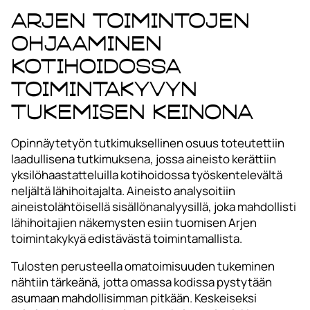
Arjen toimintojen
ohjaaminen
kotihoidossa
toimintakyvyn
tukemisen keinona
Opinnäytetyön tutkimuksellinen osuus toteutettiin
laadullisena tutkimuksena, jossa aineisto kerättiin
yksilöhaastatteluilla kotihoidossa työskentelevältä
neljältä lähihoitajalta. Aineisto analysoitiin
aineistolähtöisellä sisällönanalyysillä, joka mahdollisti
lähihoitajien näkemysten esiin tuomisen Arjen
toimintakykyä edistävästä toimintamallista.
Tulosten perusteella omatoimisuuden tukeminen
nähtiin tärkeänä, jotta omassa kodissa pystytään
asumaan mahdollisimman pitkään. Keskeiseksi