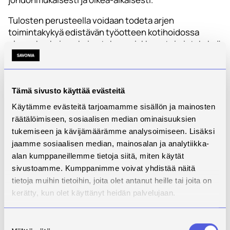
Tulosten perusteella voidaan todeta arjen
toimintakykyä edistävän työotteen kotihoidossa
olevan keskeinen keino tukea asiakkaan toimintakykyä
ja osallisuutta sekä ennaltaehkäistä palveluiden
tarpeen lisääntymistä ennenaikaisesti. ADL (activities
of daily living) ja IADL (instrumental activities of daily
living) -toimintojen haasteet viittaavat toimintakyvyn
Tämä sivusto käyttää evästeitä
heikkenemiseen ja sen myötä lisääntyneeseen avun
Käytämme evästeitä tarjoamamme sisällön ja mainosten
tarpeeseen (Rantanen ym. 2023; Myller & Mynttinen
räätälöimiseen, sosiaalisen median ominaisuuksien
2023, 325-327). IADL –toimintojen haasteilla on
tukemiseen ja kävijämäärämme analysoimiseen. Lisäksi
yhteys myös kotihoidon aloitukseen ja
jaamme sosiaalisen median, mainosalan ja analytiikka-
palveluasumiseen siirtymiseen. Liikkumisen
alan kumppaneillemme tietoja siitä, miten käytät
heikentyminen ja kävelyn hidastuminen voivat myös
sivustoamme. Kumppanimme voivat yhdistää näitä
johtaa palveluiden tarpeen lisääntymiseen. (Cegri,
tietoja muihin tietoihin, joita olet antanut heille tai joita on
Orfila, Abellana & Pastor-Valero 2020.)
kerätty, kun olet käyttänyt heidän palvelujaan.
Ikääntyvän väestön lisääntyessä kotihoidossa
korostuu toimintakykyä edistävän työotteen merkitys
Suostumuksen
asiakkaiden omatoimisuuden, osallisuuden ja kotona