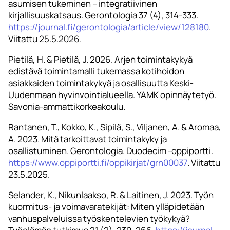
asumisen tukeminen – integratiivinen
kirjallisuuskatsaus. Gerontologia 37 (4), 314-333.
https://journal.fi/gerontologia/article/view/128180
.
Viitattu 25.5.2026.
Pietilä, H. & Pietilä, J. 2026. Arjen toimintakykyä
edistävä toimintamalli tukemassa kotihoidon
asiakkaiden toimintakykyä ja osallisuutta Keski-
Uudenmaan hyvinvointialueella. YAMK opinnäytetyö.
Savonia-ammattikorkeakoulu.
Rantanen, T., Kokko, K., Sipilä, S., Viljanen, A. & Aromaa,
A. 2023. Mitä tarkoittavat toimintakyky ja
osallistuminen. Gerontologia. Duodecim -oppiportti.
https://www.oppiportti.fi/oppikirjat/grn00037
. Viitattu
23.5.2025.
Selander, K., Nikunlaakso, R. & Laitinen, J. 2023. Työn
kuormitus- ja voimavaratekijät: Miten ylläpidetään
vanhuspalveluissa työskentelevien työkykyä?