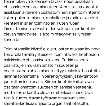
toimintakyvyn tukemisen tavaksi nousi asiakkaan
ohjaaminen omatoimisuuteen. Aineistossa korostui
asiakkaan aktiivinen osallistuminen arjen toimintoihin,
kuten pukeutumiseen, ruokailuun ja kodin askareisiin.
Pientenkin arjen toimintojen, kuten ruoan
lämmittämisen tai vaatteiden valitsemisen koettiin
olevan merkityksellisiä toimintakyvyn säilymisen
kannalta.
Toimintamallin käyttö ei ole tulosten mukaan levinnyt
toivotulla tavalla yhteiseksi toimintavaksi kotihoidon
asiakkaiden ohjaamisen tukena. Tutkimukseen
osallistujien mukaan omatoimisuuteen ja
osallisuuteen ohjaamiseen liittyy keskeisiä haasteita
lähinnä toimintamallin perehdytyksen ja käytäntöön
juurruttamisen osalta. Kiireen koettiin vaikuttavan
osaltaan omatoimisuuteen ohjaamisen esteenä,
mutta sen ei koettu olevan kuitenkaan merkittävä
tekijä. Kuntouttavan työtavan omaksumiseen
kaivattiinkin lisää ohjausta organisaatiotasolta.