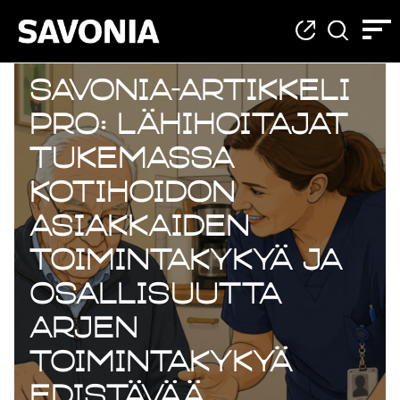
Savonia-artikkeli
Pro: Lähihoitajat
tukemassa
kotihoidon
asiakkaiden
toimintakykyä ja
osallisuutta
Arjen
toimintakykyä
edistävää