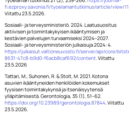
Työelämän tutkimus 21 (2), 239-266.
https://journal-
fi.ezproxy.savonia.fi/tyoelamantutkimus/article/view/
Viitattu 23.5.2026.
Sosiaali- ja terveysministeriö. 2024. Laatusuositus
aktiivisen ja toimintakykyisen ikääntymisen ja
kestävien palvelujen turvaamiseksi 2024–2027.
Sosiaali- ja terveysministeriön julkaisuja 2024: 4.
https://julkaisut.valtioneuvosto.fi/server/api/core/bi
8631-47c8-b9d0-f6acb8caf692/content
. Viitattu
23.5.2026
Tattari, M., Suhonen, R. & Stolt, M. 2021. Kotona
asuvien ikääntyneiden henkilöiden kokemukset
fyysisen toimintakykynsä ja itsenäisyytensä
ylläpitämisestä. Gerontologia, 35 (1), 51–62.
https://doi.org/10.23989/gerontologia.87844
. Viitattu
23.5.2026.