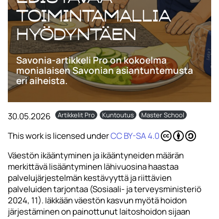
toimintamallia
hyödyntäen
Savonia-artikkeli Pro on kokoelma
monialaisen Savonian asiantuntemusta
eri aiheista.
30.05.2026
Artikkelit Pro
Kuntoutus
Master School
This work is licensed under
CC BY-SA 4.0
Väestön ikääntyminen ja ikääntyneiden määrän
merkittävä lisääntyminen lähivuosina haastaa
palvelujärjestelmän kestävyyttä ja riittävien
palveluiden tarjontaa (Sosiaali- ja terveysministeriö
2024, 11). Iäkkään väestön kasvun myötä hoidon
järjestäminen on painottunut laitoshoidon sijaan