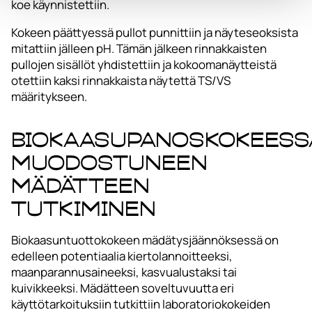
koe käynnistettiin.
Kokeen päättyessä pullot punnittiin ja näyteseoksista
mitattiin jälleen pH. Tämän jälkeen rinnakkaisten
pullojen sisällöt yhdistettiin ja kokoomanäytteistä
otettiin kaksi rinnakkaista näytettä TS/VS
määritykseen.
Biokaasupanoskokeess
muodostuneen
mädätteen
tutkiminen
Biokaasuntuottokokeen mädätysjäännöksessä on
edelleen potentiaalia kiertolannoitteeksi,
maanparannusaineeksi, kasvualustaksi tai
kuivikkeeksi. Mädätteen soveltuvuutta eri
käyttötarkoituksiin tutkittiin laboratoriokokeiden