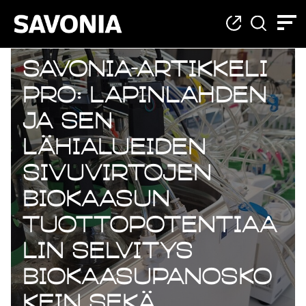
Savonia-artikkeli
Pro: Lapinlahden
ja sen
lähialueiden
sivuvirtojen
biokaasun
tuottopotentiaa
lin selvitys
biokaasupanosko
kein sekä