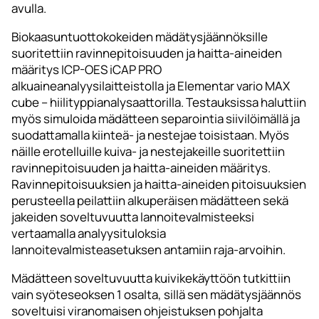
avulla.
Biokaasuntuottokokeiden mädätysjäännöksille
suoritettiin ravinnepitoisuuden ja haitta-aineiden
määritys ICP-OES iCAP PRO
alkuaineanalyysilaitteistolla ja Elementar vario MAX
cube – hiilityppianalysaattorilla. Testauksissa haluttiin
myös simuloida mädätteen separointia siivilöimällä ja
suodattamalla kiinteä- ja nestejae toisistaan. Myös
näille erotelluille kuiva- ja nestejakeille suoritettiin
ravinnepitoisuuden ja haitta-aineiden määritys.
Ravinnepitoisuuksien ja haitta-aineiden pitoisuuksien
perusteella peilattiin alkuperäisen mädätteen sekä
jakeiden soveltuvuutta lannoitevalmisteeksi
vertaamalla analyysituloksia
lannoitevalmisteasetuksen antamiin raja-arvoihin.
Mädätteen soveltuvuutta kuivikekäyttöön tutkittiin
vain syöteseoksen 1 osalta, sillä sen mädätysjäännös
soveltuisi viranomaisen ohjeistuksen pohjalta