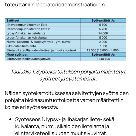
toteuttamiin laboratoriodemonstraatioihin.
Taulukko 1. Syötekartoituksen pohjalta määritetyt
syötteet ja syötemäärät.
Näiden syötekartoituksessa selvitettyjen syötteiden
pohjalta biokaasuntuottokoetta varten määritettiin
kolme eri syöteseosta:
Syöteseos 1: lypsy- ja lihakarjan liete- sekä
kuivalanta, nurmi, sikaloiden lietelanta ja
elintarviketeollisuuden muut sivuvirrat.