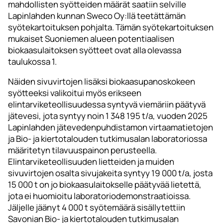
mahdollisten syötteiden määrät saatiin selville
Lapinlahden kunnan Sweco Oy:llä teetättämän
syötekartoituksen pohjalta. Tämän syötekartoituksen
mukaiset Suoniemen alueen potentiaalisen
biokaasulaitoksen syötteet ovat alla olevassa
taulukossa 1.
Näiden sivuvirtojen lisäksi biokaasupanoskokeen
syötteeksi valikoitui myös erikseen
elintarviketeollisuudessa syntyvä viemäriin päätyvä
jätevesi, jota syntyy noin 1 348 195 t/a, vuoden 2025
Lapinlahden jätevedenpuhdistamon virtaamatietojen
ja Bio- ja kiertotalouden tutkimusalan laboratoriossa
määritetyn tilavuuspainon perusteella.
Elintarviketeollisuuden lietteiden ja muiden
sivuvirtojen osalta sivujakeita syntyy 19 000 t/a, josta
15 000 t on jo biokaasulaitokselle päätyvää lietettä,
jota ei huomioitu laboratoriodemonstraatioissa.
Jäljelle jäänyt 4 000 t syötemäärä sisällytettiin
Savonian Bio- ja kiertotalouden tutkimusalan