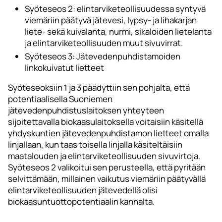
Syöteseos 2: elintarviketeollisuudessa syntyvä
viemäriin päätyvä jätevesi, lypsy- ja lihakarjan
liete- sekä kuivalanta, nurmi, sikaloiden lietelanta
ja elintarviketeollisuuden muut sivuvirrat.
Syöteseos 3: Jätevedenpuhdistamoiden
linkokuivatut lietteet
Syöteseoksiin 1 ja 3 päädyttiin sen pohjalta, että
potentiaalisella Suoniemen
jätevedenpuhdistuslaitoksen yhteyteen
sijoitettavalla biokaasulaitoksella voitaisiin käsitellä
yhdyskuntien jätevedenpuhdistamon lietteet omalla
linjallaan, kun taas toisella linjalla käsiteltäisiin
maatalouden ja elintarviketeollisuuden sivuvirtoja.
Syöteseos 2 valikoitui sen perusteella, että pyritään
selvittämään, millainen vaikutus viemäriin päätyvällä
elintarviketeollisuuden jätevedellä olisi
biokaasuntuottopotentiaalin kannalta.