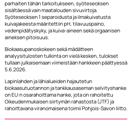
parhaiten tähän tarkoitukseen, syöteseoksen
sisältäessä vain maatalouden sivuvirtoja.
Syöteseoksen 1 separoidusta ja ilmakuivatusta
kuivajakeesta määritettiin pH, tilavuuspaino,
vedenpidätyskyky, ja kuiva-aineen sekä orgaanisen
aineksen pitoisuus.
Biokaasupanoskokeen sekä mädätteen
analyysitulosten tulkinta on vielä kesken, tulokset
tullaan julkaisemaan viimeistään hankkeen päättyessä
5.6.2026.
Lapinlahden ja lähialueiden hajautetun
biokaasutuotannon ja tankkausaseman selvityshanke
on EU:n osarahoittama hanke, jota on rahoitettu
Oikeudenmukaisen siirtymän rahastosta (JTF) ja
rahoittavana viranomaisena toimii Pohjois-Savon liitto.