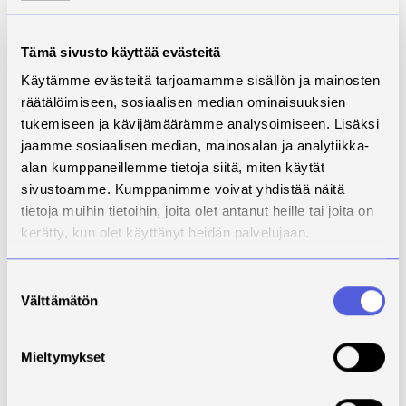
Tämä sivusto käyttää evästeitä
Käytämme evästeitä tarjoamamme sisällön ja mainosten
räätälöimiseen, sosiaalisen median ominaisuuksien
tukemiseen ja kävijämäärämme analysoimiseen. Lisäksi
Taulukko 2. Syöteseosten orgaanisen kuiva-aineen
jaamme sosiaalisen median, mainosalan ja analytiikka-
pitoisuudet.
alan kumppaneillemme tietoja siitä, miten käytät
sivustoamme. Kumppanimme voivat yhdistää näitä
Biokaasuntuottokoe toteutettiin mesofiilisenä
tietoja muihin tietoihin, joita olet antanut heille tai joita on
prosessina (35 °C) 04.03.2026-02.04.2026. Koe
kerätty, kun olet käyttänyt heidän palvelujaan.
suoritettiin BPC instrumentsin AMPTS® III –
laitteistolla (Kuva 1), jonka avulla reaktoreista mitattiin
Suostumuksen
kumulatiivisesti biokaasun kertymä sekä metaanin
Välttämätön
valinta
osuus. Kokeen bakteerisiirroksena käytettiin ymppiä,
joka oli välpättyä Luonnonvarakeskuksen Maaningan
biokaasulaitoksen käsittelyjäännöstä.
Mieltymykset