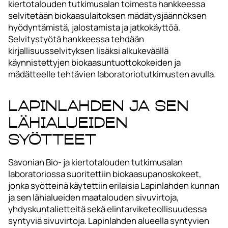
kiertotalouden tutkimusalan toimesta hankkeessa
selvitetään biokaasulaitoksen mädätysjäännöksen
hyödyntämistä, jalostamista ja jatkokäyttöä.
Selvitystyötä hankkeessa tehdään
kirjallisuusselvityksen lisäksi alkukeväällä
käynnistettyjen biokaasuntuottokokeiden ja
mädätteelle tehtävien laboratoriotutkimusten avulla.
Lapinlahden ja sen
lähialueiden
syötteet
Savonian Bio- ja kiertotalouden tutkimusalan
laboratoriossa suoritettiin biokaasupanoskokeet,
jonka syötteinä käytettiin erilaisia Lapinlahden kunnan
ja sen lähialueiden maatalouden sivuvirtoja,
yhdyskuntalietteitä sekä elintarviketeollisuudessa
syntyviä sivuvirtoja. Lapinlahden alueella syntyvien