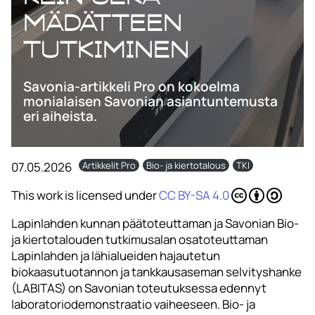
mädätteen
tutkiminen
Savonia-artikkeli Pro on kokoelma
monialaisen Savonian asiantuntemusta
eri aiheista.
07.05.2026
Artikkelit Pro
Bio- ja kiertotalous
TKI
This work is licensed under
CC BY-SA 4.0
Lapinlahden kunnan päätoteuttaman ja Savonian Bio-
ja kiertotalouden tutkimusalan osatoteuttaman
Lapinlahden ja lähialueiden hajautetun
biokaasutuotannon ja tankkausaseman selvityshanke
(LABITAS) on Savonian toteutuksessa edennyt
laboratoriodemonstraatio vaiheeseen. Bio- ja