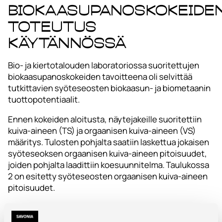
Biokaasupanoskokeide
toteutus
käytännössä
Bio- ja kiertotalouden laboratoriossa suoritettujen
biokaasupanoskokeiden tavoitteena oli selvittää
tutkittavien syöteseosten biokaasun- ja biometaanin
tuottopotentiaalit.
Ennen kokeiden aloitusta, näytejakeille suoritettiin
kuiva-aineen (TS) ja orgaanisen kuiva-aineen (VS)
määritys. Tulosten pohjalta saatiin laskettua jokaisen
syöteseoksen orgaanisen kuiva-aineen pitoisuudet,
joiden pohjalta laadittiin koesuunnitelma. Taulukossa
2 on esitetty syöteseosten orgaanisen kuiva-aineen
pitoisuudet.