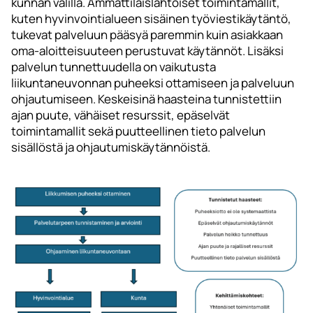
kunnan välillä. Ammattilaislähtöiset toimintamallit,
kuten hyvinvointialueen sisäinen työviestikäytäntö,
tukevat palveluun pääsyä paremmin kuin asiakkaan
oma-aloitteisuuteen perustuvat käytännöt. Lisäksi
palvelun tunnettuudella on vaikutusta
liikuntaneuvonnan puheeksi ottamiseen ja palveluun
ohjautumiseen. Keskeisinä haasteina tunnistettiin
ajan puute, vähäiset resurssit, epäselvät
toimintamallit sekä puutteellinen tieto palvelun
sisällöstä ja ohjautumiskäytännöistä.