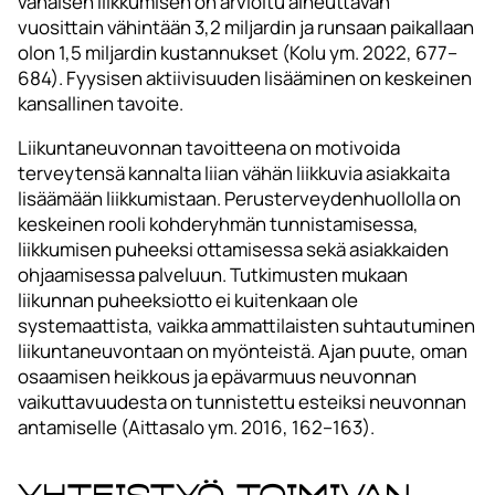
vähäisen liikkumisen on arvioitu aiheuttavan
vuosittain vähintään 3,2 miljardin ja runsaan paikallaan
olon 1,5 miljardin kustannukset (Kolu ym. 2022, 677–
684). Fyysisen aktiivisuuden lisääminen on keskeinen
kansallinen tavoite.
Liikuntaneuvonnan tavoitteena on motivoida
terveytensä kannalta liian vähän liikkuvia asiakkaita
lisäämään liikkumistaan. Perusterveydenhuollolla on
keskeinen rooli kohderyhmän tunnistamisessa,
liikkumisen puheeksi ottamisessa sekä asiakkaiden
ohjaamisessa palveluun. Tutkimusten mukaan
liikunnan puheeksiotto ei kuitenkaan ole
systemaattista, vaikka ammattilaisten suhtautuminen
liikuntaneuvontaan on myönteistä. Ajan puute, oman
osaamisen heikkous ja epävarmuus neuvonnan
vaikuttavuudesta on tunnistettu esteiksi neuvonnan
antamiselle (Aittasalo ym. 2016, 162–163).