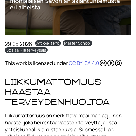
monialaisen Savonian asiantuntemusta
eri aiheista.
29.05.2026
Artikkelit Pro
Master School
Sosiaali- ja terveysala
This work is licensed under
CC BY-SA 4.0
Liikkumattomuus
haastaa
terveydenhuoltoa
Liikkumattomuus on merkittävä maailmanlaajuinen
haaste, joka heikentää väestön terveyttä ja lisää
yhteiskunnallisia kustannuksia. Suomessa liian