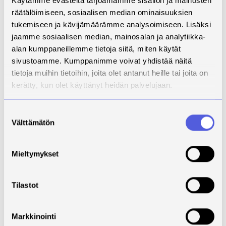
Käytämme evästeitä tarjoamamme sisällön ja mainosten
yhdenmukaisesti Pohjois-Karjalan hyvinvointialueella.
räätälöimiseen, sosiaalisen median ominaisuuksien
Ammattilaisten nimeämät kehittämistarpeet
tukemiseen ja kävijämäärämme analysoimiseen. Lisäksi
kohdistuvat yhtenäisten toimintamallien ja
jaamme sosiaalisen median, mainosalan ja analytiikka-
lähetekäytännön kehittämiseen, palvelun
alan kumppaneillemme tietoja siitä, miten käytät
tunnettuuden lisäämiseen, työkalujen ja kirjaamisen
sivustoamme. Kumppanimme voivat yhdistää näitä
yhtenäistämiseen sekä viestinnän vahvistamiseen.
Ammattilaisten myönteisestä asenteesta huolimatta
tietoja muihin tietoihin, joita olet antanut heille tai joita on
ohjauskäytäntöjen vaihtelu vaikeuttaa asiakkaiden
kerätty, kun olet käyttänyt heidän palvelujaan.
yhdenvertaista ohjautumista palveluun. Keskeisenä
havaintona on, että ammattilaislähtöiset
Suostumuksen
toimintamallit näyttäytyvät toimivampina kuin
Välttämätön
valinta
asiakkaan oma-aloitteisuuteen perustuva
toimintamalli, mikä korostaa rakenteellisten
ohjauskäytäntöjen merkitystä. Lisäksi palvelun
Mieltymykset
tunnettuus vaikuttaa siihen, toteutuuko
ohjautuminen käytännössä.
Tilastot
Tutkimuksen tuloksia voidaan hyödyntää
liikuntaneuvonnan palveluketjun alkuvaiheen
Markkinointi
kehittämisessä. Tulokset tukevat palveluiden