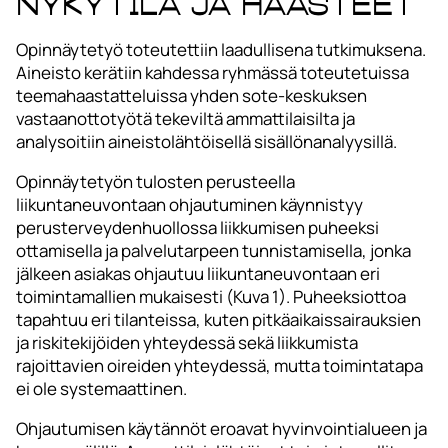
nykytila ja haasteet
Opinnäytetyö toteutettiin laadullisena tutkimuksena.
Aineisto kerätiin kahdessa ryhmässä toteutetuissa
teemahaastatteluissa yhden sote-keskuksen
vastaanottotyötä tekeviltä ammattilaisilta ja
analysoitiin aineistolähtöisellä sisällönanalyysillä.
Opinnäytetyön tulosten perusteella
liikuntaneuvontaan ohjautuminen käynnistyy
perusterveydenhuollossa liikkumisen puheeksi
ottamisella ja palvelutarpeen tunnistamisella, jonka
jälkeen asiakas ohjautuu liikuntaneuvontaan eri
toimintamallien mukaisesti (Kuva 1). Puheeksiottoa
tapahtuu eri tilanteissa, kuten pitkäaikaissairauksien
ja riskitekijöiden yhteydessä sekä liikkumista
rajoittavien oireiden yhteydessä, mutta toimintatapa
ei ole systemaattinen.
Ohjautumisen käytännöt eroavat hyvinvointialueen ja