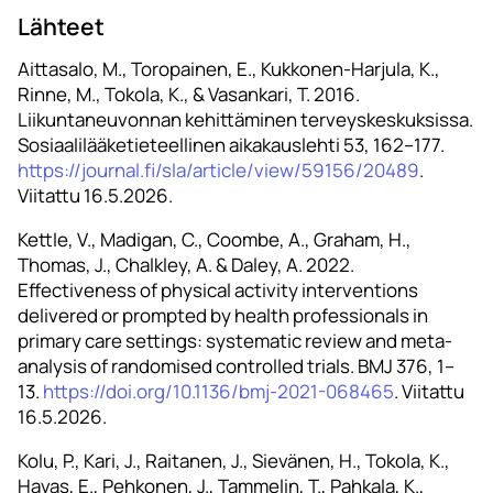
Lähteet
Aittasalo, M., Toropainen, E., Kukkonen-Harjula, K.,
Rinne, M., Tokola, K., & Vasankari, T. 2016.
Liikuntaneuvonnan kehittäminen terveyskeskuksissa.
Sosiaalilääketieteellinen aikakauslehti 53, 162–177.
https://journal.fi/sla/article/view/59156/20489
.
Viitattu 16.5.2026.
Kettle, V., Madigan, C., Coombe, A., Graham, H.,
Thomas, J., Chalkley, A. & Daley, A. 2022.
Effectiveness of physical activity interventions
delivered or prompted by health professionals in
primary care settings: systematic review and meta-
analysis of randomised controlled trials. BMJ 376, 1–
13.
https://doi.org/10.1136/bmj-2021-068465
. Viitattu
16.5.2026.
Kolu, P., Kari, J., Raitanen, J., Sievänen, H., Tokola, K.,
Havas, E., Pehkonen, J., Tammelin, T., Pahkala, K.,