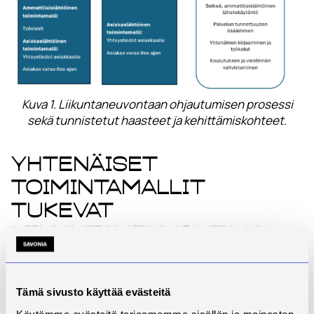
Kuva 1. Liikuntaneuvontaan ohjautumisen prosessi
sekä tunnistetut haasteet ja kehittämiskohteet.
Yhtenäiset
toimintamallit
tukevat
liikuntaneuvontaan
ohjautumista
Opinnäytetyön tulokset osoittavat, että
Tämä sivusto käyttää evästeitä
liikuntaneuvontaan ohjautuminen ei toteudu vielä