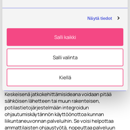
kehittämistä, toimijoiden välistä yhteistyötä sekä
Pohjois-Karjalan hyvinvointialueen strategisia
tavoitteita, joissa korostuvat ennaltaehkäisy,
Näytä tiedot
palvelujen saavutettavuus ja yhteistyö. (Pohjois-
Karjalan hyvinvointialue 2024, 13–16).
Salli kaikki
Liikuntaneuvontaan ohjautumisen kehittäminen
edellyttää yhtenäisiä toimintakäytäntöjä, selkeää
lähetemallia sekä palvelun tunnettuuden
Salli valinta
vahvistamista. Ilman näitä ohjautuminen jää helposti
yksittäisten ammattilaisten toimintatapojen varaan,
mikä voi heikentää asiakkaiden yhdenvertaista pääsyä
Kiellä
palveluun.
Keskeisenä jatkokehittämisideana voidaan pitää
sähköisen lähetteen tai muun rakenteisen,
potilastietojärjestelmään integroidun
ohjautumiskäytännön käyttöönottoa kunnan
liikuntaneuvonnan palveluihin. Se voisi helpottaa
ammattilaisten ohjaustyötä, nopeuttaa palveluun