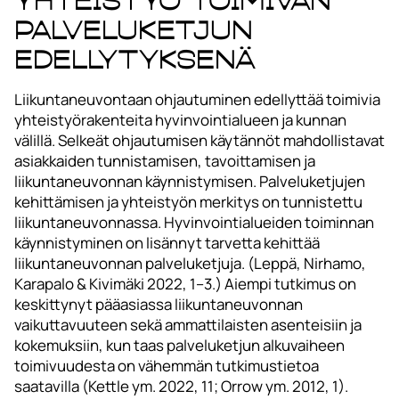
Yhteistyö toimivan
palveluketjun
edellytyksenä
Liikuntaneuvontaan ohjautuminen edellyttää toimivia
yhteistyörakenteita hyvinvointialueen ja kunnan
välillä. Selkeät ohjautumisen käytännöt mahdollistavat
asiakkaiden tunnistamisen, tavoittamisen ja
liikuntaneuvonnan käynnistymisen. Palveluketjujen
kehittämisen ja yhteistyön merkitys on tunnistettu
liikuntaneuvonnassa. Hyvinvointialueiden toiminnan
käynnistyminen on lisännyt tarvetta kehittää
liikuntaneuvonnan palveluketjuja. (Leppä, Nirhamo,
Karapalo & Kivimäki 2022, 1–3.) Aiempi tutkimus on
keskittynyt pääasiassa liikuntaneuvonnan
vaikuttavuuteen sekä ammattilaisten asenteisiin ja
kokemuksiin, kun taas palveluketjun alkuvaiheen
toimivuudesta on vähemmän tutkimustietoa
saatavilla (Kettle ym. 2022, 11; Orrow ym. 2012, 1).