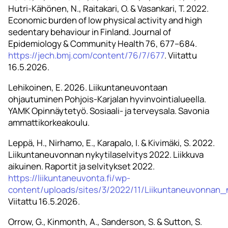
Hutri-Kähönen, N., Raitakari, O. & Vasankari, T. 2022.
Economic burden of low physical activity and high
sedentary behaviour in Finland. Journal of
Epidemiology & Community Health 76, 677–684.
https://jech.bmj.com/content/76/7/677
. Viitattu
16.5.2026.
Lehikoinen, E. 2026. Liikuntaneuvontaan
ohjautuminen Pohjois-Karjalan hyvinvointialueella.
YAMK Opinnäytetyö. Sosiaali- ja terveysala. Savonia
ammattikorkeakoulu.
Leppä, H., Nirhamo, E., Karapalo, I. & Kivimäki, S. 2022.
Liikuntaneuvonnan nykytilaselvitys 2022. Liikkuva
aikuinen. Raportit ja selvitykset 2022.
https://liikuntaneuvonta.fi/wp-
content/uploads/sites/3/2022/11/Liikuntaneuvonnan_n
Viitattu 16.5.2026.
Orrow, G., Kinmonth, A., Sanderson, S. & Sutton, S.