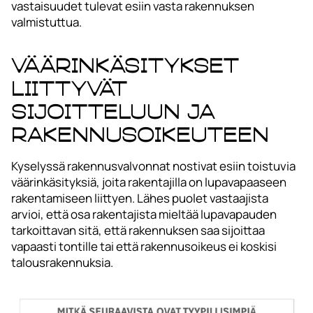
vastaisuudet tulevat esiin vasta rakennuksen
valmistuttua.
Väärinkäsitykset
liittyvät
sijoitteluun ja
rakennusoikeuteen
Kyselyssä rakennusvalvonnat nostivat esiin toistuvia
väärinkäsityksiä, joita rakentajilla on lupavapaaseen
rakentamiseen liittyen. Lähes puolet vastaajista
arvioi, että osa rakentajista mieltää lupavapauden
tarkoittavan sitä, että rakennuksen saa sijoittaa
vapaasti tontille tai että rakennusoikeus ei koskisi
talousrakennuksia.