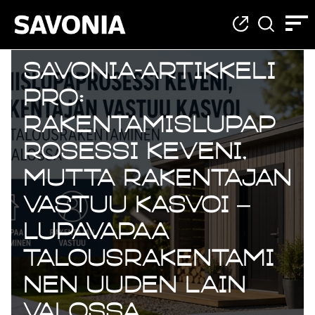
Savonia-artikkeli
Pro:
Rakentamislupap
rosessi keveni,
mutta rakentajan
vastuu kasvoi –
lupavapaa
talousrakentami
nen uuden lain
valossa