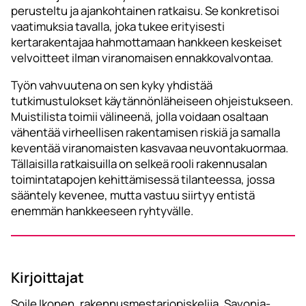
perusteltu ja ajankohtainen ratkaisu. Se konkretisoi
vaatimuksia tavalla, joka tukee erityisesti
kertarakentajaa hahmottamaan hankkeen keskeiset
velvoitteet ilman viranomaisen ennakkovalvontaa.
Työn vahvuutena on sen kyky yhdistää
tutkimustulokset käytännönläheiseen ohjeistukseen.
Muistilista toimii välineenä, jolla voidaan osaltaan
vähentää virheellisen rakentamisen riskiä ja samalla
keventää viranomaisten kasvavaa neuvontakuormaa.
Tällaisilla ratkaisuilla on selkeä rooli rakennusalan
toimintatapojen kehittämisessä tilanteessa, jossa
sääntely kevenee, mutta vastuu siirtyy entistä
enemmän hankkeeseen ryhtyvälle.
Kirjoittajat
Soile Ikonen, rakennusmestariopiskelija, Savonia-