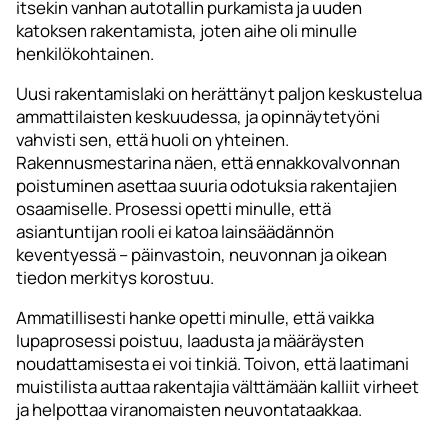
itsekin vanhan autotallin purkamista ja uuden
katoksen rakentamista, joten aihe oli minulle
henkilökohtainen.
Uusi rakentamislaki on herättänyt paljon keskustelua
ammattilaisten keskuudessa, ja opinnäytetyöni
vahvisti sen, että huoli on yhteinen.
Rakennusmestarina näen, että ennakkovalvonnan
poistuminen asettaa suuria odotuksia rakentajien
osaamiselle. Prosessi opetti minulle, että
asiantuntijan rooli ei katoa lainsäädännön
keventyessä – päinvastoin, neuvonnan ja oikean
tiedon merkitys korostuu.
Ammatillisesti hanke opetti minulle, että vaikka
lupaprosessi poistuu, laadusta ja määräysten
noudattamisesta ei voi tinkiä. Toivon, että laatimani
muistilista auttaa rakentajia välttämään kalliit virheet
ja helpottaa viranomaisten neuvontataakkaa.