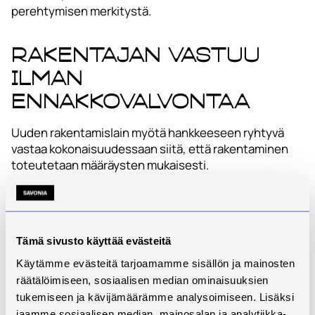
perehtymisen merkitystä.
Rakentajan vastuu
ilman
ennakkovalvontaa
Uuden rakentamislain myötä hankkeeseen ryhtyvä
vastaa kokonaisuudessaan siitä, että rakentaminen
toteutetaan määräysten mukaisesti.
Rakennusvalvonnan mahdollisuudet ohjata ja
ennakoida lupavapaita hankkeita ovat rajalliset, ja
painopiste on siirtynyt neuvontaan ja jälkikäteiseen
valvontaan. Tämä lisää epävarmuutta sekä rakentajien
Tämä sivusto käyttää evästeitä
että viranomaisten näkökulmasta.
Käytämme evästeitä tarjoamamme sisällön ja mainosten
räätälöimiseen, sosiaalisen median ominaisuuksien
Käytännön työkalu
tukemiseen ja kävijämäärämme analysoimiseen. Lisäksi
rakentajalle
jaamme sosiaalisen median, mainosalan ja analytiikka-