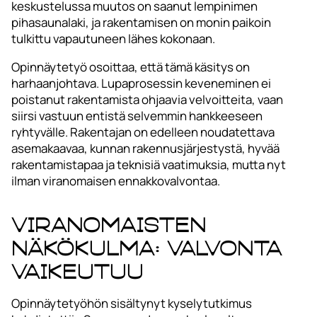
keskustelussa muutos on saanut lempinimen
pihasaunalaki, ja rakentamisen on monin paikoin
tulkittu vapautuneen lähes kokonaan.
Opinnäytetyö osoittaa, että tämä käsitys on
harhaanjohtava. Lupaprosessin keveneminen ei
poistanut rakentamista ohjaavia velvoitteita, vaan
siirsi vastuun entistä selvemmin hankkeeseen
ryhtyvälle. Rakentajan on edelleen noudatettava
asemakaavaa, kunnan rakennusjärjestystä, hyvää
rakentamistapaa ja teknisiä vaatimuksia, mutta nyt
ilman viranomaisen ennakkovalvontaa.
Viranomaisten
näkökulma: valvonta
vaikeutuu
Opinnäytetyöhön sisältynyt kyselytutkimus