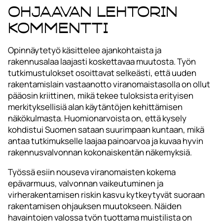
Ohjaavan lehtorin
kommentti
Opinnäytetyö käsittelee ajankohtaista ja
rakennusalaa laajasti koskettavaa muutosta. Työn
tutkimustulokset osoittavat selkeästi, että uuden
rakentamislain vastaanotto viranomaistasolla on ollut
pääosin kriittinen, mikä tekee tuloksista erityisen
merkityksellisiä alan käytäntöjen kehittämisen
näkökulmasta. Huomionarvoista on, että kysely
kohdistui Suomen sataan suurimpaan kuntaan, mikä
antaa tutkimukselle laajaa painoarvoa ja kuvaa hyvin
rakennusvalvonnan kokonaiskentän näkemyksiä.
Työssä esiin nouseva viranomaisten kokema
epävarmuus, valvonnan vaikeutuminen ja
virherakentamisen riskin kasvu kytkeytyvät suoraan
rakentamisen ohjauksen muutokseen. Näiden
havaintojen valossa työn tuottama muistilista on