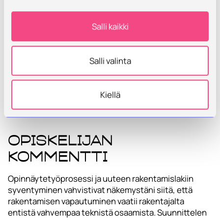
Rakentamislain muutos on sujuvoittanut
Salli kaikki
lupamenettelyä, mutta samalla siirtänyt merkittävän
vastuun rakentajalle. Kyselytutkimus osoittaa, että
lupavapaan rakentamisen lisääntyminen on
Salli valinta
vaikeuttanut valvontaa ja lisännyt virherakentamisen
riskiä. Näihin haasteisiin vastaaminen edellyttää
selkeää ja helposti saavutettavaa ohjeistusta sekä
Kiellä
rakentajilta aiempaa parempaa ymmärrystä omasta
vastuustaan.
Opiskelijan
kommentti
Opinnäytetyöprosessi ja uuteen rakentamislakiin
syventyminen vahvistivat näkemystäni siitä, että
rakentamisen vapautuminen vaatii rakentajalta
entistä vahvempaa teknistä osaamista. Suunnittelen