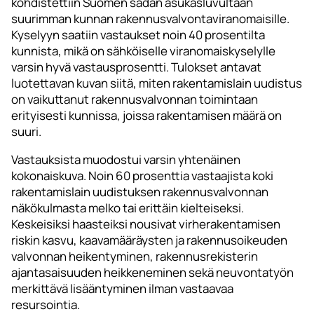
kohdistettiin Suomen sadan asukasluvultaan
suurimman kunnan rakennusvalvontaviranomaisille.
Kyselyyn saatiin vastaukset noin 40 prosentilta
kunnista, mikä on sähköiselle viranomaiskyselylle
varsin hyvä vastausprosentti. Tulokset antavat
luotettavan kuvan siitä, miten rakentamislain uudistus
on vaikuttanut rakennusvalvonnan toimintaan
erityisesti kunnissa, joissa rakentamisen määrä on
suuri.
Vastauksista muodostui varsin yhtenäinen
kokonaiskuva. Noin 60 prosenttia vastaajista koki
rakentamislain uudistuksen rakennusvalvonnan
näkökulmasta melko tai erittäin kielteiseksi.
Keskeisiksi haasteiksi nousivat virherakentamisen
riskin kasvu, kaavamääräysten ja rakennusoikeuden
valvonnan heikentyminen, rakennusrekisterin
ajantasaisuuden heikkeneminen sekä neuvontatyön
merkittävä lisääntyminen ilman vastaavaa
resursointia.