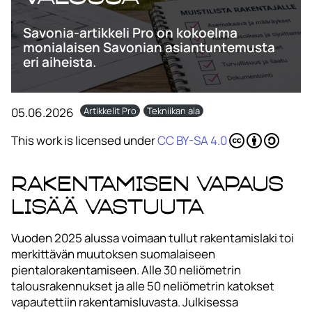
Savonia-artikkeli Pro on kokoelma
monialaisen Savonian asiantuntemusta
eri aiheista.
05.06.2026
Artikkelit Pro
Tekniikan ala
This work is licensed under
CC BY-SA 4.0
Rakentamisen vapaus
lisää vastuuta
Vuoden 2025 alussa voimaan tullut rakentamislaki toi
merkittävän muutoksen suomalaiseen
pientalorakentamiseen. Alle 30 neliömetrin
talousrakennukset ja alle 50 neliömetrin katokset
vapautettiin rakentamisluvasta. Julkisessa