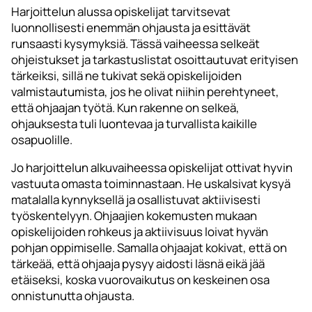
Harjoittelun alussa opiskelijat tarvitsevat
luonnollisesti enemmän ohjausta ja esittävät
runsaasti kysymyksiä. Tässä vaiheessa selkeät
ohjeistukset ja tarkastuslistat osoittautuvat erityisen
tärkeiksi, sillä ne tukivat sekä opiskelijoiden
valmistautumista, jos he olivat niihin perehtyneet,
että ohjaajan työtä. Kun rakenne on selkeä,
ohjauksesta tuli luontevaa ja turvallista kaikille
osapuolille.
Jo harjoittelun alkuvaiheessa opiskelijat ottivat hyvin
vastuuta omasta toiminnastaan. He uskalsivat kysyä
matalalla kynnyksellä ja osallistuvat aktiivisesti
työskentelyyn. Ohjaajien kokemusten mukaan
opiskelijoiden rohkeus ja aktiivisuus loivat hyvän
pohjan oppimiselle. Samalla ohjaajat kokivat, että on
tärkeää, että ohjaaja pysyy aidosti läsnä eikä jää
etäiseksi, koska vuorovaikutus on keskeinen osa
onnistunutta ohjausta.