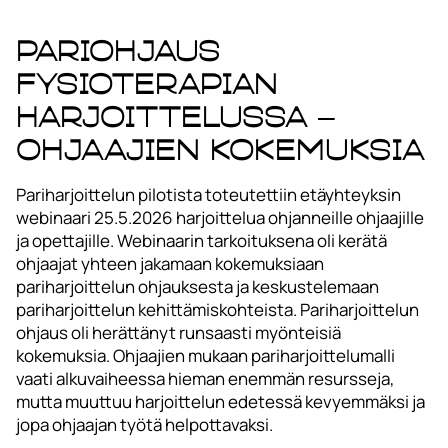
Pariohjaus
fysioterapian
harjoittelussa –
ohjaajien kokemuksia
Pariharjoittelun pilotista toteutettiin etäyhteyksin
webinaari 25.5.2026 harjoittelua ohjanneille ohjaajille
ja opettajille. Webinaarin tarkoituksena oli kerätä
ohjaajat yhteen jakamaan kokemuksiaan
pariharjoittelun ohjauksesta ja keskustelemaan
pariharjoittelun kehittämiskohteista. Pariharjoittelun
ohjaus oli herättänyt runsaasti myönteisiä
kokemuksia. Ohjaajien mukaan pariharjoittelumalli
vaati alkuvaiheessa hieman enemmän resursseja,
mutta muuttuu harjoittelun edetessä kevyemmäksi ja
jopa ohjaajan työtä helpottavaksi.