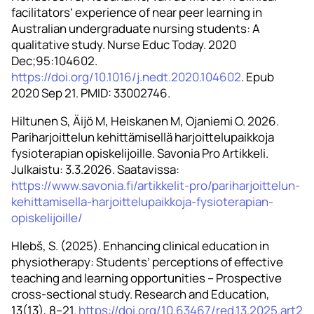
facilitators’ experience of near peer learning in
Australian undergraduate nursing students: A
qualitative study. Nurse Educ Today. 2020
Dec;95:104602.
https://doi.org/10.1016/j.nedt.2020.104602
. Epub
2020 Sep 21. PMID: 33002746.
Hiltunen S, Äijö M, Heiskanen M, Ojaniemi O. 2026.
Pariharjoittelun kehittämisellä harjoittelupaikkoja
fysioterapian opiskelijoille. Savonia Pro Artikkeli.
Julkaistu: 3.3.2026. Saatavissa:
https://www.savonia.fi/artikkelit-pro/pariharjoittelun-
kehittamisella-harjoittelupaikkoja-fysioterapian-
opiskelijoille/
Hlebš, S. (2025). Enhancing clinical education in
physiotherapy: Students’ perceptions of effective
teaching and learning opportunities – Prospective
cross‑sectional study. Research and Education,
13(13), 8–21.
https://doi.org/10.63467/red.13.2025.art2