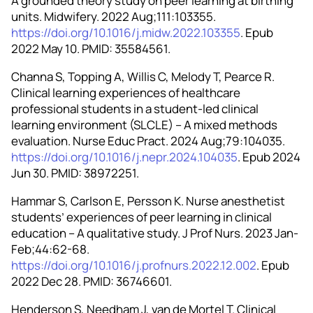
A grounded theory study on peer learning at birthing
units. Midwifery. 2022 Aug;111:103355.
https://doi.org/10.1016/j.midw.2022.103355
. Epub
2022 May 10. PMID: 35584561.
Channa S, Topping A, Willis C, Melody T, Pearce R.
Clinical learning experiences of healthcare
professional students in a student-led clinical
learning environment (SLCLE) – A mixed methods
evaluation. Nurse Educ Pract. 2024 Aug;79:104035.
https://doi.org/10.1016/j.nepr.2024.104035
. Epub 2024
Jun 30. PMID: 38972251.
Hammar S, Carlson E, Persson K. Nurse anesthetist
students’ experiences of peer learning in clinical
education – A qualitative study. J Prof Nurs. 2023 Jan-
Feb;44:62-68.
https://doi.org/10.1016/j.profnurs.2022.12.002
. Epub
2022 Dec 28. PMID: 36746601.
Henderson S, Needham J, van de Mortel T. Clinical