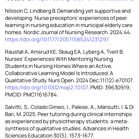
Nilsson C, Lindberg B. Demanding yet supportive and
developing: Nurse preceptors’ experiences of peer
learning in nursing education in municipal elderly care
homes. Nordic Journal of Nursing Research. 2024;44.
https://doi.org/10.1177/20571585241231297
Raustøl A, Amsrud KE, Skaug EA, Lyberg A, Tveit B.
Nurses’ Experiences With Mentoring Nursing
Students in Nursing Homes Where an Active,
Collaborative Learning Model Is Introduced. A
Qualitative Study. Nurs Open. 2024 Dec;11(12):e70107.
https://doi.org/10.1002/nop2.70107
. PMID: 39630919;
PMCID: PMC11616784.
Salvitti, S., Colado Gimeo, I., Palese, A., Mansutti, I. & Di
Bari, M. 2025. Peer tutoring during clinical internships
as experienced by physiotherapy students: a meta-
synthesis of qualitative studies. Advances in Health
Sciences Education 30(5), 1573-1677.