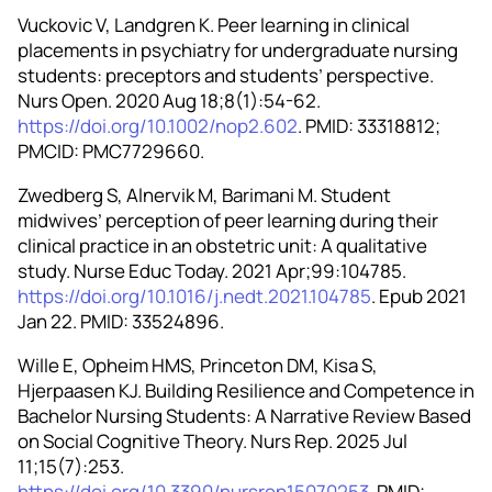
Vuckovic V, Landgren K. Peer learning in clinical
placements in psychiatry for undergraduate nursing
students: preceptors and students’ perspective.
Nurs Open. 2020 Aug 18;8(1):54-62.
https://doi.org/10.1002/nop2.602
. PMID: 33318812;
PMCID: PMC7729660.
Zwedberg S, Alnervik M, Barimani M. Student
midwives’ perception of peer learning during their
clinical practice in an obstetric unit: A qualitative
study. Nurse Educ Today. 2021 Apr;99:104785.
https://doi.org/10.1016/j.nedt.2021.104785
. Epub 2021
Jan 22. PMID: 33524896.
Wille E, Opheim HMS, Princeton DM, Kisa S,
Hjerpaasen KJ. Building Resilience and Competence in
Bachelor Nursing Students: A Narrative Review Based
on Social Cognitive Theory. Nurs Rep. 2025 Jul
11;15(7):253.
https://doi.org/10.3390/nursrep15070253
. PMID: