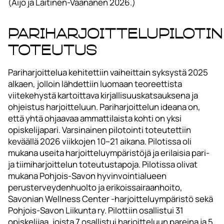
(Äijö ja Laitinen-Väänänen 2026.)
Pariharjoittelupilotin
toteutus
Pariharjoittelua kehitettiin vaiheittain syksystä 2025
alkaen, jolloin lähdettiin luomaan teoreettista
viitekehystä kartoittava kirjallisuuskatsauksena ja
ohjeistus harjoitteluun. Pariharjoittelun ideana on,
että yhtä ohjaavaa ammattilaista kohti on yksi
opiskelijapari. Varsinainen pilotointi toteutettiin
keväällä 2026 viikkojen 10–21 aikana. Pilotissa oli
mukana useita harjoitteluympäristöjä ja erilaisia pari-
ja tiimiharjoittelun toteutustapoja. Pilotissa olivat
mukana Pohjois-Savon hyvinvointialueen
perusterveydenhuolto ja erikoissairaanhoito,
Savonian Wellness Center -harjoitteluympäristö sekä
Pohjois-Savon Liikunta ry. Pilottiin osallistui 31
opiskelijaa, joista 7 osallistui harjoitteluun pareina ja 5