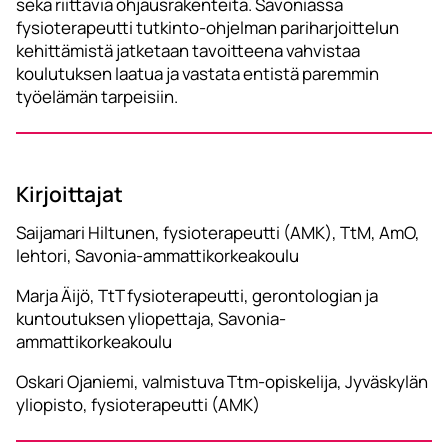
sekä riittäviä ohjausrakenteita. Savoniassa
fysioterapeutti tutkinto-ohjelman pariharjoittelun
kehittämistä jatketaan tavoitteena vahvistaa
koulutuksen laatua ja vastata entistä paremmin
työelämän tarpeisiin.
Kirjoittajat
Saijamari Hiltunen, fysioterapeutti (AMK), TtM, AmO,
lehtori, Savonia-ammattikorkeakoulu
Marja Äijö, TtT fysioterapeutti, gerontologian ja
kuntoutuksen yliopettaja, Savonia-
ammattikorkeakoulu
Oskari Ojaniemi, valmistuva Ttm-opiskelija, Jyväskylän
yliopisto, fysioterapeutti (AMK)