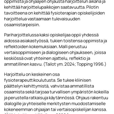
oppimista ja ohjaajien ohjausta harjoittelun aikana ja
kehittää harjoittelupaikkojen saatavuutta. Pilotin
tavoitteena on kehittää fysioterapian opiskelijoiden
harjoittelua vastaamaan tulevaisuuden
osaamistarpeisiin.
Pariharjoittelussa kaksi opiskelijaa oppii yhdessä
aidossa asiakastyössä, tukien toistensa oppimista ja
reflektoiden kokemuksiaan. Malli perustuu
vertaisoppimiseen ja dialogiseen ohjaukseen, joissa
keskiössä ovat yhteinen ajattelu, reflektio ja
ammatillinen kasvu. (Tailot ym. 2024; Topping 1996.)
Harjoittelu on keskeinen osa
fysioterapeuttikoulutusta. Se tukee kliinisen
päättelyn kehittymistä, vahvistaa ammatillista
osaamista sekä tarjoaa turvallisen ympäristön kokeilla
ja perustella ratkaisuja käytännössä. Ohjaus rakentuu
dialogille ja yhteiselle merkitysten muodostamiselle
kokeneemman ohjaajan tai vertaisopiskelijan kanssa.