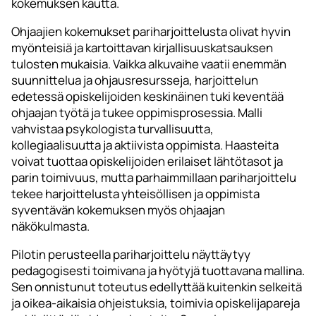
kokemuksen kautta.
Ohjaajien kokemukset pariharjoittelusta olivat hyvin
myönteisiä ja kartoittavan kirjallisuuskatsauksen
tulosten mukaisia. Vaikka alkuvaihe vaatii enemmän
suunnittelua ja ohjausresursseja, harjoittelun
edetessä opiskelijoiden keskinäinen tuki keventää
ohjaajan työtä ja tukee oppimisprosessia. Malli
vahvistaa psykologista turvallisuutta,
kollegiaalisuutta ja aktiivista oppimista. Haasteita
voivat tuottaa opiskelijoiden erilaiset lähtötasot ja
parin toimivuus, mutta parhaimmillaan pariharjoittelu
tekee harjoittelusta yhteisöllisen ja oppimista
syventävän kokemuksen myös ohjaajan
näkökulmasta.
Pilotin perusteella pariharjoittelu näyttäytyy
pedagogisesti toimivana ja hyötyjä tuottavana mallina.
Sen onnistunut toteutus edellyttää kuitenkin selkeitä
ja oikea-aikaisia ohjeistuksia, toimivia opiskelijapareja