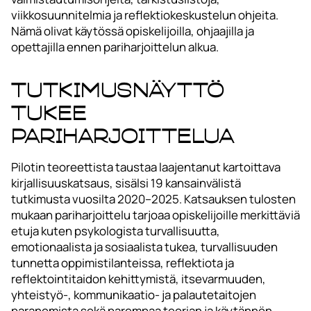
viikkosuunnitelmia ja reflektiokeskustelun ohjeita.
Nämä olivat käytössä opiskelijoilla, ohjaajilla ja
opettajilla ennen pariharjoittelun alkua.
Tutkimusnäyttö
tukee
pariharjoittelua
Pilotin teoreettista taustaa laajentanut kartoittava
kirjallisuuskatsaus, sisälsi 19 kansainvälistä
tutkimusta vuosilta 2020–2025. Katsauksen tulosten
mukaan pariharjoittelu tarjoaa opiskelijoille merkittäviä
etuja kuten psykologista turvallisuutta,
emotionaalista ja sosiaalista tukea, turvallisuuden
tunnetta oppimistilanteissa, reflektiota ja
reflektointitaidon kehittymistä, itsevarmuuden,
yhteistyö-, kommunikaatio- ja palautetaitojen
paranemista sekä parempaa teorian ja käytännön