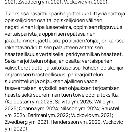
2021; Zwedberg ym. 2021; Vuckovic ym. 2020).
Tuloksissa havaittiin pariharjoitteluun liittyviä haittoja
opiskelijoiden osalta; opiskelijoiden välinen
negatiivinen kilpailuasetelma, oppimisen riippuvuus
vertaisparista ja oppimisen epätasainen
jakautuminen, jaettu aika potilaiden/ohjaajien kanssa,
rakentavan/kriittisen palautteen antamisen
haasteellisuus vertaiselle, paridynamiikan haasteet.
Sekä harjoittelun ohjaajien osalta: vertaisparien
väliset erot tieto- ja taitotasoissa, kahden opiskelijan
ohjaamisen haasteellisuus, pariharjoittelun
suunnittelun ja ohjauksen ajallinen vaade,
tasavertaisen ja yksilöllisen ohjauksen tarjoamisen
haaste sekä suuremman tuen toive oppilaitoksilta.
(Koldestam ym. 2025; Salvitti ym. 2025; Wille ym.
2025; Channa ym. 2024; Nilsson ym. 2024; Raustøl
ym. 2024; Barimani ym. 2022; Vuckovic ym. 2021;
Zwedberg ym. 2021; Hendersson ym. 2020; Vuckovic
ym. 2020)