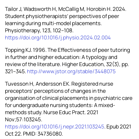
Tailor J, Wadsworth H, McCallig M, Horobin H. 2024.
Student physiotherapists’ perspectives of peer
learning during multi‑model placements.
Physiotherapy, 123, 102–108.
https://doi.org/10.1016/j.physio.2024.02.004
Topping KJ. 1996. The Effectiveness of peer tutoring
in further and higher education: A typology and
review of the literature. Higher Education, 32(3), pp.
321–345.
http://www.jstor.org/stable/3448075
Tuvesson H, Andersson EK. Registered nurse
preceptors’ perceptions of changes in the
organisation of clinical placements in psychiatric care
for undergraduate nursing students: A mixed-
methods study. Nurse Educ Pract. 2021
Nov;57:103245.
https://doi.org/10.1016/j.nepr.2021.103245
. Epub 2021
Oct 22. PMID: 34736080.