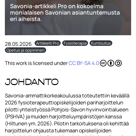
Savonia-artikkeli Pro on kokoelma
monialaisen Savonian asiantuntemusta
eri aiheista.
28.05.2026
Artikkelit Pro
Fysioterapia
Kuntoutus
Opetus ja oppiminen
This work is licensed under
CC BY-SA 4.0
Johdanto
Savonia-ammattikorkeakoulussa toteutettiin keväällä
2026 fysioterapeuttiopiskelijoiden pariharjoittelun
pilotti yhteistyössä Pohjois-Savon hyvinvointialueen
(PSHVA) ja muiden harjoitteluympäristöjen kanssa
(Hiltunen ym. 2026). Pilotin tarkoituksena oli kehittää
harjoittelun ohjausta tukemaan opiskelijoiden