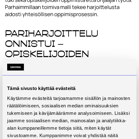
Parhaimmillaan toimiva malli tekee harjoittelusta
aidosti yhteisöllisen oppimisprosessin.
Pariharjoittelu
onnistui –
opiskelijoiden
kokemuksia
Opiskelijoiden kokemuksia pilotoidusta
pariharjoittelusta kartoitettiin sähköisellä kyselyllä,
Tämä sivusto käyttää evästeitä
joka lähetettiin opiskelijoille harjoittelun päätyttyä.
Käytämme evästeitä tarjoamamme sisällön ja mainosten
Kyselyyn vastaaminen oli opiskelijoille vapaaehtoista.
Opiskelijakyselyn tuloksia esitellään tässä artikkelissa
räätälöimiseen, sosiaalisen median ominaisuuksien
lyhyesti, ja niitä tullaan analysoimaan ja kuvaamaan
tukemiseen ja kävijämäärämme analysoimiseen. Lisäksi
tarkemmin jatkossa.
jaamme sosiaalisen median, mainosalan ja analytiikka-
alan kumppaneillemme tietoja siitä, miten käytät
Opiskelijakyselyn (n=14) perusteella pariharjoittelu
sivustoamme. Kumppanimme voivat yhdistää näitä