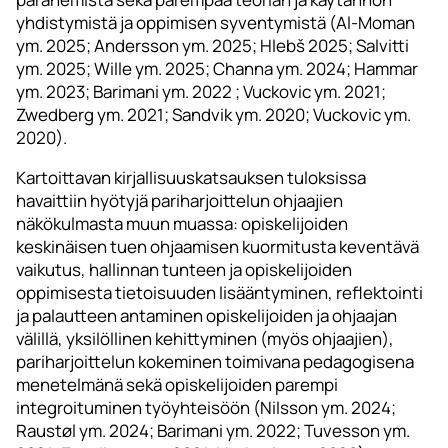
yhdistymistä ja oppimisen syventymistä (Al-Moman
ym. 2025; Andersson ym. 2025; Hlebš 2025; Salvitti
ym. 2025; Wille ym. 2025; Channa ym. 2024; Hammar
ym. 2023; Barimani ym. 2022 ; Vuckovic ym. 2021;
Zwedberg ym. 2021; Sandvik ym. 2020; Vuckovic ym.
2020).
Kartoittavan kirjallisuuskatsauksen tuloksissa
havaittiin hyötyjä pariharjoittelun ohjaajien
näkökulmasta muun muassa: opiskelijoiden
keskinäisen tuen ohjaamisen kuormitusta keventävä
vaikutus, hallinnan tunteen ja opiskelijoiden
oppimisesta tietoisuuden lisääntyminen, reflektointi
ja palautteen antaminen opiskelijoiden ja ohjaajan
välillä, yksilöllinen kehittyminen (myös ohjaajien),
pariharjoittelun kokeminen toimivana pedagogisena
menetelmänä sekä opiskelijoiden parempi
integroituminen työyhteisöön (Nilsson ym. 2024;
Raustøl ym. 2024; Barimani ym. 2022; Tuvesson ym.