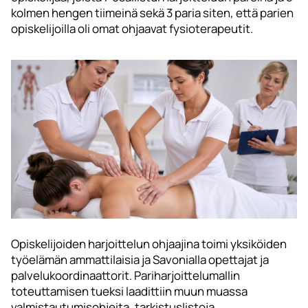
kolmen hengen tiimeinä sekä 3 paria siten, että parien
opiskelijoilla oli omat ohjaavat fysioterapeutit.
Opiskelijoiden harjoittelun ohjaajina toimi yksiköiden
työelämän ammattilaisia ja Savonialla opettajat ja
palvelukoordinaattorit. Pariharjoittelumallin
toteuttamisen tueksi laadittiin muun muassa
valmistautumisohjeita, tarkistuslistoja,