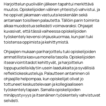
Harjoittelun puolivälin jälkeen tapahtui merkittävä
muutos. Opiskelijoiden välinen yhteistyö vahvistui, ja
he oppivat jakamaan vastuuta keskenään sekä
antamaan toisilleen palautetta. Tällöin parin toiminta
alkaa muodostua selkeästi voimavaraksi. Ohjaajat
kuvasivat, että tässä vaiheessa opiskelijoiden
työskentely kevensi ohjauskuormaa, kun pari tuki
toistensa oppimista ja kehittymistä.
Ohjaajien mukaan pariharjoittelu tuki opiskelijoiden
ammatillista kasvua monella tasolla. Opiskelijoiden
itsearviointitaidot kehittyvät, ja harjoittelun
loppupuolella käytiin usein laadukkaita ja syvällisiä
reflektiokeskusteluja. Palautteen antaminen oli
ohjaajille helpompaa, kun opiskelijat olivat jo
tottuneet keskustelevaan ja kollegiaaliseen
työskentelytapaan. Samalla opiskelijoiden
minäpystyvyys ja itsenäinen työskentely vahvistuvat
selvästi.