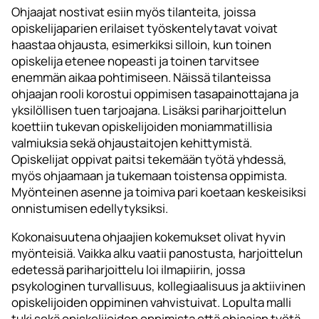
Ohjaajat nostivat esiin myös tilanteita, joissa
opiskelijaparien erilaiset työskentelytavat voivat
haastaa ohjausta, esimerkiksi silloin, kun toinen
opiskelija etenee nopeasti ja toinen tarvitsee
enemmän aikaa pohtimiseen. Näissä tilanteissa
ohjaajan rooli korostui oppimisen tasapainottajana ja
yksilöllisen tuen tarjoajana. Lisäksi pariharjoittelun
koettiin tukevan opiskelijoiden moniammatillisia
valmiuksia sekä ohjaustaitojen kehittymistä.
Opiskelijat oppivat paitsi tekemään työtä yhdessä,
myös ohjaamaan ja tukemaan toistensa oppimista.
Myönteinen asenne ja toimiva pari koetaan keskeisiksi
onnistumisen edellytyksiksi.
Kokonaisuutena ohjaajien kokemukset olivat hyvin
myönteisiä. Vaikka alku vaatii panostusta, harjoittelun
edetessä pariharjoittelu loi ilmapiirin, jossa
psykologinen turvallisuus, kollegiaalisuus ja aktiivinen
opiskelijoiden oppiminen vahvistuivat. Lopulta malli
tuki sekä opiskelijoiden oppimista että ohjaajan työtä.