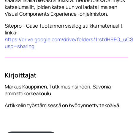
saatavilla alla olevasta linkistä. Tiedostoissa on myös
katselumallit, joiden katseluun voi ladata ilmaisen
Visual Components Experience -ohjelmiston.
Sitepro – Case Tuotannon sisälogistiikka materiaalit
linkki:
https://drive.google.com/drive/folders/1rstdH9EO_
usp=sharing
Kirjoittajat
Markus Kauppinen, Tutkimusinsinööri, Savonia-
ammattikorkeakoulu
Artikkelin työstämisessä on hyödynnetty tekoälyä.