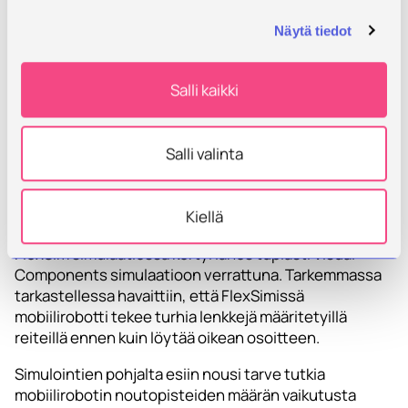
Simulaatioista saatu mobiilirobotin käyttöaste jäi
Näytä tiedot
maltilliseksi, n.7-11% välille. Käyttöaste on yhdelle
robotille, joten simulaatioiden mukaan yksi robotti
Salli kaikki
riittäisi tuotannon käyttöön, ainakin pitemmällä
aikavälillä tarkasteltuna.
Simulaatio-ohjelmistojen osalta havaittiin
Salli valinta
eroavaisuutta mobiilirobotin ohjauksissa, kun FlexSim
simulaatiossa mobiilirobotin käyttöasteeksi
muodostui 10 %yksikköä suurempi käyttöaste kuin
Kiellä
Visual Components simulaatiossa. Myös matkaa
FlexSim simulaatiossa kertyi lähes tuplasti Visual
Components simulaatioon verrattuna. Tarkemmassa
tarkastellessa havaittiin, että FlexSimissä
mobiilirobotti tekee turhia lenkkejä määritetyillä
reiteillä ennen kuin löytää oikean osoitteen.
Simulointien pohjalta esiin nousi tarve tutkia
mobiilirobotin noutopisteiden määrän vaikutusta