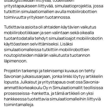
sisälogistiikkaan liittyvää, todelliseen
yritystapaukseen liittyvää, simulaatioprojektia, jossa
tutkittiin simulaatiomallien avulla mobiilirobottien
toimivuutta yrityksen tuotannossa.
Tutkittavia asioita oli ahtaiden käytävien vaikutus
mobiilirobotiikkaan ja sen valintaan sekä oikealla
tuotantodatalla tehdyt simulaatioajot mobiilirobotin
käyttöasteen selvittämiseksi. Lisäksi
simulaatiomalleissa tutkittiin mobiilirobottien
noutopisteiden määrän vaikutusta tuotannon
läpimenoon.
Projektin tarkempi ja teknisempi kuvaus on tehty
Savonian julkaisusarjaan, jonka linkki löytyy artikkelin
lopusta. Julkaisut ja yritystapaus ovat osa Savonia-
ammattikorkeakoulu Oy:n Simulaatiomallit teollisissa
prosesseissa -hanketta, ja tämä artikkeli on yksi
hankkeessa tuotettavia simulaatiomalleihin liittyviä
toimintamalleja.