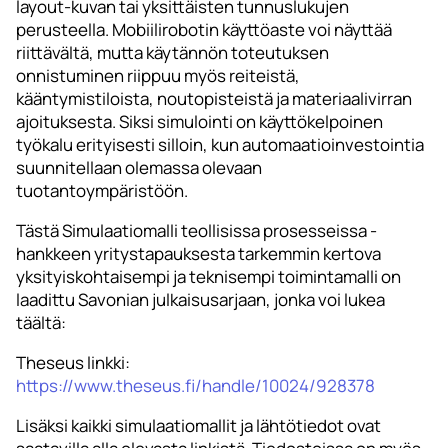
layout-kuvan tai yksittäisten tunnuslukujen
perusteella. Mobiilirobotin käyttöaste voi näyttää
riittävältä, mutta käytännön toteutuksen
onnistuminen riippuu myös reiteistä,
kääntymistiloista, noutopisteistä ja materiaalivirran
ajoituksesta. Siksi simulointi on käyttökelpoinen
työkalu erityisesti silloin, kun automaatioinvestointia
suunnitellaan olemassa olevaan
tuotantoympäristöön.
Tästä Simulaatiomalli teollisissa prosesseissa -
hankkeen yritystapauksesta tarkemmin kertova
yksityiskohtaisempi ja teknisempi toimintamalli on
laadittu Savonian julkaisusarjaan, jonka voi lukea
täältä:
Theseus linkki:
https://www.theseus.fi/handle/10024/928378
Lisäksi kaikki simulaatiomallit ja lähtötiedot ovat