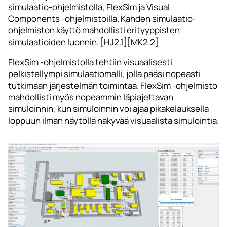
simulaatio-ohjelmistolla, FlexSim ja Visual
Components -ohjelmistoilla. Kahden simulaatio-
ohjelmiston käyttö mahdollisti erityyppisten
simulaatioiden luonnin. [HJ2.1][MK2.2]
FlexSim -ohjelmistolla tehtiin visuaalisesti
pelkistellympi simulaatiomalli, jolla pääsi nopeasti
tutkimaan järjestelmän toimintaa. FlexSim -ohjelmisto
mahdollisti myös nopeammin läpiajettavan
simuloinnin, kun simuloinnin voi ajaa pikakelauksella
loppuun ilman näytöllä näkyvää visuaalista simulointia.