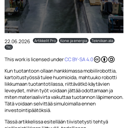
22.06.2026
Artikkelit Pro
Kone ja energia
Tekniikan ala
TKI
This work is licensed under
CC BY-SA 4.0
Kun tuotantoon ollaan hankkimassa mobiilirobottia,
kartoitustyössä tulee huomioida, mahtuuko robotti
liikkumaan tuotantotilassa, riittävätkö käytävien
leveydet, mihin työt voidaan jättää odottamaan ja
miten materiaalivirta vaikuttaa tuotannon läpimenoon.
Tätä voidaan selvittää simuloimalla ennen
investointipäätöksiä.
Tässä artikkelissa esitellään tiivistetysti tehtyä