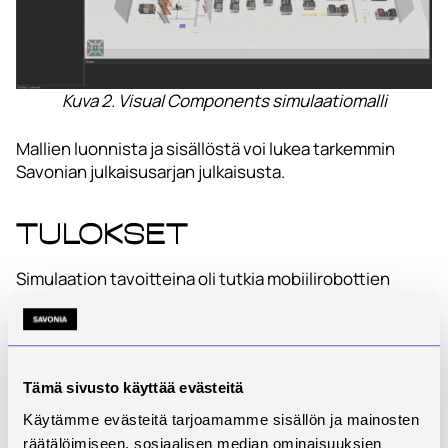
Kuva 2. Visual Components simulaatiomalli
Mallien luonnista ja sisällöstä voi lukea tarkemmin
Savonian julkaisusarjan julkaisusta.
Tulokset
Simulaation tavoitteina oli tutkia mobiilirobottien
soveltuvuutta yrityksen tuotannossa ja simuloida
toimintaa todellisen lähtödatan avulla. Simulaation
tavoitteena ei kuitenkaan ollut valita mobiilirobottia,
vaan hakea rajoja mobiilirobotin valintaan liittyen. Näin
Tämä sivusto käyttää evästeitä
ollen mobiilirobottien soveltuvuuden selvitys
aloitettiin standardi tasolta.
Käytämme evästeitä tarjoamamme sisällön ja mainosten
räätälöimiseen, sosiaalisen median ominaisuuksien