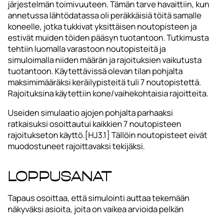
järjestelmän toimivuuteen. Tämän tarve havaittiin, kun
annetussa lähtödatassa oli peräkkäisiä töitä samalle
koneelle, jotka tukkivat yksittäisen noutopisteen ja
estivät muiden töiden pääsyn tuotantoon. Tutkimusta
tehtiin luomalla varastoon noutopisteitä ja
simuloimalla niiden määrän ja rajoituksien vaikutusta
tuotantoon. Käytettävissä olevan tilan pohjalta
maksimimääräksi keräilypisteitä tuli 7 noutopistettä.
Rajoituksina käytettiin kone/vaihekohtaisia rajoitteita.
Useiden simulaatio ajojen pohjalta parhaaksi
ratkaisuksi osoittautui kaikkien 7 noutopisteen
rajoitukseton käyttö.[HJ3.1] Tällöin noutopisteet eivät
muodostuneet rajoittavaksi tekijäksi.
Loppusanat
Tapaus osoittaa, että simulointi auttaa tekemään
näkyväksi asioita, joita on vaikea arvioida pelkän