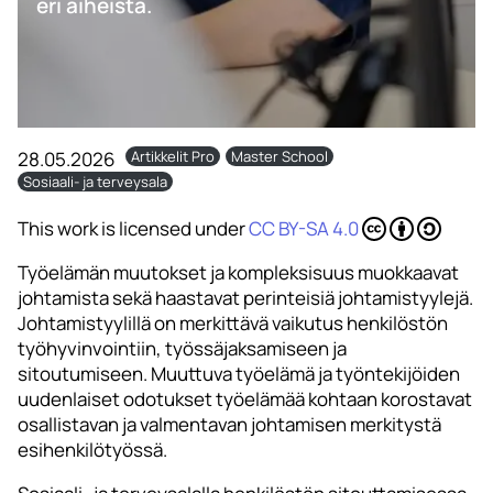
eri aiheista.
28.05.2026
Artikkelit Pro
Master School
Sosiaali- ja terveysala
This work is licensed under
CC BY-SA 4.0
Työelämän muutokset ja kompleksisuus muokkaavat
johtamista sekä haastavat perinteisiä johtamistyylejä.
Johtamistyylillä on merkittävä vaikutus henkilöstön
työhyvinvointiin, työssäjaksamiseen ja
sitoutumiseen. Muuttuva työelämä ja työntekijöiden
uudenlaiset odotukset työelämää kohtaan korostavat
osallistavan ja valmentavan johtamisen merkitystä
esihenkilötyössä.