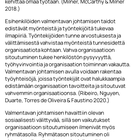
kehittää omaa työtään. (Milner, McCarthy & Milner
2018.)
Esihenkilöiden valmentavan johtamisen taidot
edistävät myönteistä ja työntekijöitä tukevaa
ilmapiiriä. Työntekijöiden tunne arvostuksesta ja
välittämisestä vahvistaa myönteistä tunnesidettä
organisaatiota kohtaan. Vahva organisaatioon
sitoutuminen tukee henkilöstön pysyvyyttä,
työhyvinvointia ja organisaation toiminnan vakautta.
Valmentavan johtamisen avulla voidaan rakentaa
työyhteisöjä, joissa työntekijät ovat halukkaampia
edistämään organisaation tavoitteita ja sitoutuvat
vahvemmin organisaatioonsa. (Ribeiro, Nguyen,
Duarte, Torres de Oliveira & Faustino 2020.)
Valmentavan johtamisen havaittiin olevan
sosiaalisesti välittyvää, sillä sen vaikutukset
organisaatioon sitoutumiseen ilmenivät myös
ryhmätasolla. Ryhmätason sitoutuminen oli