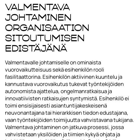
Valmentava
johtaminen
organisaation
sitoutumisen
edistäjänä
Valmentavalle johtamiselle on ominaista
vuorovaikutteisuus sekä esihenkilön rooli
fasilitaattorina. Esihenkilön aktiivinen kuuntelu ja
kannustava vuorovaikutus tukevat työntekijöiden
autonomista ajattelua, ongelmanratkaisua ja
innovatiivisten ratkaisujen syntymistä. Esihenkilö ei
toimi ensisijaisesti asiantuntijakeskeisenä
neuvonantajana tai hierarkkisen tiedon edustajana,
vaan työntekijöiden toimijuutta vahvistavana tukijana.
Valmentava johtaminen on jatkuva prosessi, jossa
vahvistetaan yksilöiden ja tiimien kykyä ohjata ja