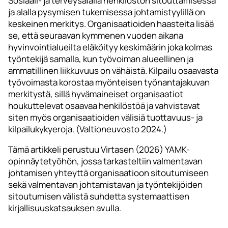
Sosiaali- ja terveysalalla henkilöstön sitouttamisessa
ja alalla pysymisen tukemisessa johtamistyylillä on
keskeinen merkitys. Organisaatioiden haasteita lisää
se, että seuraavan kymmenen vuoden aikana
hyvinvointialueilta eläköityy keskimäärin joka kolmas
työntekijä samalla, kun työvoiman alueellinen ja
ammatillinen liikkuvuus on vähäistä. Kilpailu osaavasta
työvoimasta korostaa myönteisen työnantajakuvan
merkitystä, sillä hyvämaineiset organisaatiot
houkuttelevat osaavaa henkilöstöä ja vahvistavat
siten myös organisaatioiden välisiä tuottavuus- ja
kilpailukykyeroja. (Valtioneuvosto 2024.)
Tämä artikkeli perustuu Virtasen (2026) YAMK-
opinnäytetyöhön, jossa tarkasteltiin valmentavan
johtamisen yhteyttä organisaatioon sitoutumiseen
sekä valmentavan johtamistavan ja työntekijöiden
sitoutumisen välistä suhdetta systemaattisen
kirjallisuuskatsauksen avulla.