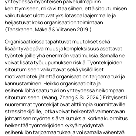
yhteydessä myönteisen palveluilmapiirin
kehittymiseen, mikä viittaa siihen, että sitoutumisen
vaikutukset ulottuvat yksilötasoa laajemmalle ja
heijastuvat koko organisaation toimintaan.
(Tanskanen, Mäkelä & Viitanen 2019.)
Organisaatioissa tapahtuvat muutokset sekä
lisääntyvä epävarmuus ja kompleksisuus asettavat
työntekijöille yhä enemmän vaatimuksia. Samalla ne
voivat lisätä työuupumuksen riskiä. Työntekijöiden
sitoutumiseen vaikuttavat sekä yksilölliset
motivaatiotekijät että organisaation tarjoama tuki ja
kannustaminen. Heikko organisaatiolta ja
esihenkilöltä saatu tuki on yhteydessä heikompaan
sitoutumiseen. (Wang, Zhang & Su 2024.) Erityisesti
nuoremmat työntekijät ovat alttiimpia kuormittaville
stressitekijöille, jotka voivat heikentää valmentavan
johtamisen myönteisiä vaikutuksia. Korkea kuormitus
heikentää työntekijöiden kykyä hyödyntää
esihenkilön tarjoamaa tukea ja voi samalla vähentää