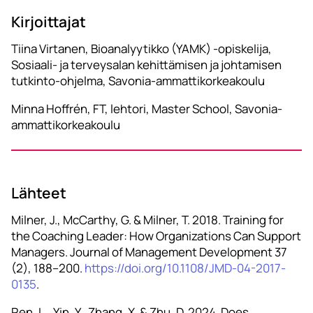
Kirjoittajat
Tiina Virtanen, Bioanalyytikko (YAMK) -opiskelija,
Sosiaali- ja terveysalan kehittämisen ja johtamisen
tutkinto-ohjelma, Savonia-ammattikorkeakoulu
Minna Hoffrén, FT, lehtori, Master School, Savonia-
ammattikorkeakoulu
Lähteet
Milner, J., McCarthy, G. & Milner, T. 2018. Training for
the Coaching Leader: How Organizations Can Support
Managers. Journal of Management Development 37
(2), 188–200.
https://doi.org/10.1108/JMD-04-2017-
0135
.
Ren, L., Yin, Y., Zhang, X. & Zhu, D. 2024. Does