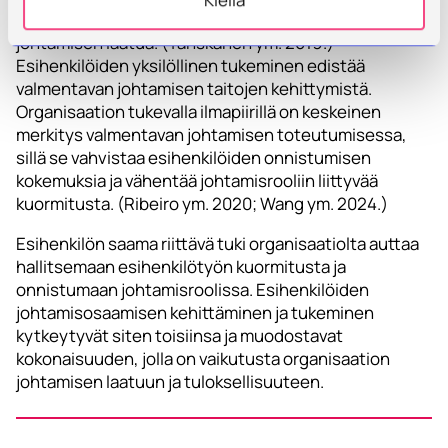
edistää organisaation kilpailukykyä vahvistamalla
johtamisen laatua. (Tanskanen ym. 2019.)
Esihenkilöiden yksilöllinen tukeminen edistää
valmentavan johtamisen taitojen kehittymistä.
Organisaation tukevalla ilmapiirillä on keskeinen
merkitys valmentavan johtamisen toteutumisessa,
sillä se vahvistaa esihenkilöiden onnistumisen
kokemuksia ja vähentää johtamisrooliin liittyvää
kuormitusta. (Ribeiro ym. 2020; Wang ym. 2024.)
Esihenkilön saama riittävä tuki organisaatiolta auttaa
hallitsemaan esihenkilötyön kuormitusta ja
onnistumaan johtamisroolissa. Esihenkilöiden
johtamisosaamisen kehittäminen ja tukeminen
kytkeytyvät siten toisiinsa ja muodostavat
kokonaisuuden, jolla on vaikutusta organisaation
johtamisen laatuun ja tuloksellisuuteen.