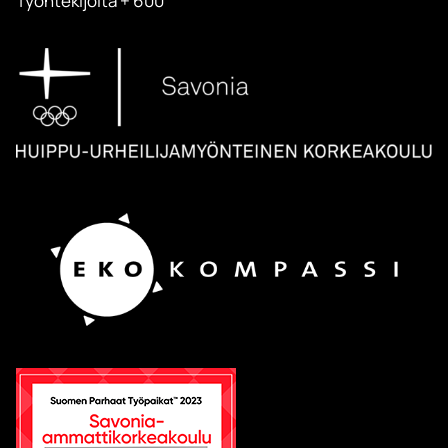
Työntekijöitä + 600