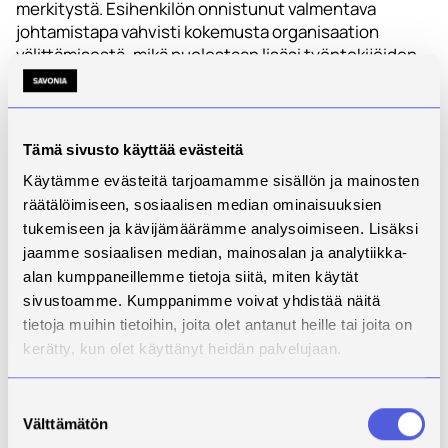
merkitystä. Esihenkilön onnistunut valmentava
johtamistapa vahvisti kokemusta organisaation
välittämisestä, mikä puolestaan lisäsi työntekijöiden
osallisuuden tunnetta ja affektiivista sitoutumista.
Organisaatioon sitoutuminen rakentui vaiheittain, ja
työhön sitoutuminen toimi keskeisenä linkkinä
Tämä sivusto käyttää evästeitä
valmentavan johtamisen ja organisaatioon
Käytämme evästeitä tarjoamamme sisällön ja mainosten
sitoutumisen välillä. Havainnot osoittavat, että
räätälöimiseen, sosiaalisen median ominaisuuksien
johtamiskäytännöillä on merkittävä rooli sitoutumisen
tukemiseen ja kävijämäärämme analysoimiseen. Lisäksi
rakentumisessa ja vahvistumisessa. Valmentava
johtaminen voi vahvistaa sitoutumista erityisesti
jaamme sosiaalisen median, mainosalan ja analytiikka-
organisaatioissa, joissa sen käytännöt ovat
alan kumppaneillemme tietoja siitä, miten käytät
integroituneet osaksi arjen esihenkilötyötä.
sivustoamme. Kumppanimme voivat yhdistää näitä
tietoja muihin tietoihin, joita olet antanut heille tai joita on
Organisaatiot hyötyvät johtamiskäytännöistä, jotka
kerätty, kun olet käyttänyt heidän palvelujaan.
vahvistavat työntekijöiden sitoutumista.
Esihenkilöosaamisen kehittäminen ja esihenkilöiden
Suostumuksen
tukeminen ovat keskeisiä tekijöitä organisaation
Välttämätön
valinta
johtamiskyvyn vahvistamisessa. Osaamisen